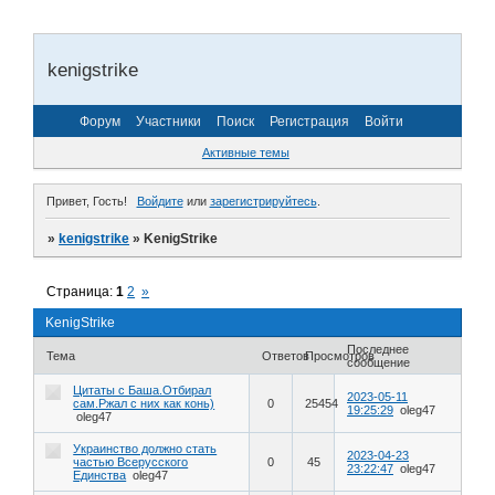
kenigstrike
Форум
Участники
Поиск
Регистрация
Войти
Активные темы
Привет, Гость!
Войдите
или
зарегистрируйтесь
.
»
kenigstrike
»
KenigStrike
Страница:
1
2
»
KenigStrike
Последнее
Тема
Ответов
Просмотров
сообщение
Цитаты с Баша.Отбирал
2023-05-11
сам.Ржал с них как конь)
0
25454
19:25:29
oleg47
oleg47
Украинство должно стать
2023-04-23
частью Всерусского
0
45
23:22:47
oleg47
Единства
oleg47