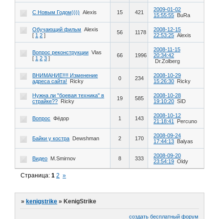
2009-01-02
С Новым Годом))))
Alexis
15
421
15:55:55
BuRa
Обучающий фильм
Alexis
2008-12-15
56
1178
[
1
2
]
22:53:25
Alexis
2008-11-15
Вопрос реконструкции
Vlas
66
1996
20:34:42
[
1
2
3
]
Dr.Zolberg
ВНИМАНИЕ!!!! Изменение
2008-10-29
0
234
адреса сайта!
Ricky
15:26:30
Ricky
Нужна ли "боевая техника" в
2008-10-28
19
585
страйке??
Ricky
19:10:20
SID
2008-10-12
Вопрос
Фёдор
1
143
21:18:41
Percuno
2008-09-24
Байки у костра
Dewshman
2
170
17:44:13
Balyas
2008-09-20
Видео
M.Smirnov
8
333
23:54:19
Oldy
Страница:
1
2
»
»
kenigstrike
»
KenigStrike
создать бесплатный форум