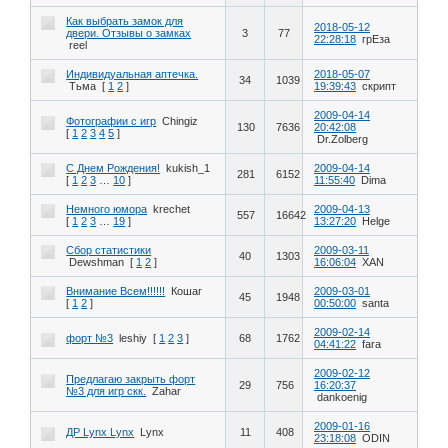
Как выбрать замок для
2018-05-12
двери. Отзывы о замках
3
77
22:28:18
грЕза
reel
Индивидуальная аптечка.
2018-05-07
34
1039
Тьма
[
1
2
]
19:39:43
скрипт
2009-04-14
Фотографии с игр
Chingiz
130
7636
20:42:08
[
1
2
3
4
5
]
Dr.Zolberg
С Днем Рождения!
kukish_1
2009-04-14
281
6152
[
1
2
3
…
10
]
11:55:40
Dima
Немного юмора
krechet
2009-04-13
557
16642
[
1
2
3
…
19
]
13:27:20
Helge
Сбор статистики
2009-03-11
40
1303
Dewshman
[
1
2
]
16:06:04
XAN
Внимание Всем!!!!!!
Кошаг
2009-03-01
45
1948
[
1
2
]
00:50:00
santa
2009-02-14
форт №3
leshiy
[
1
2
3
]
68
1762
04:41:22
fara
2009-02-12
Предлагаю закрыть форт
29
756
16:20:37
№3 для игр скк.
Zahar
dankoenig
2009-01-16
ДР Lynx Lynx
Lynx
11
408
23:18:08
ODIN