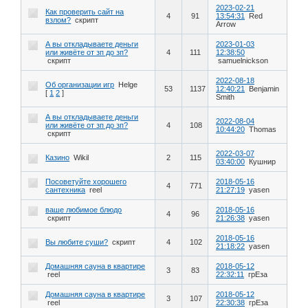
2023-02-21
Как проверить сайт на
4
91
13:54:31
Red
взлом?
скрипт
Arrow
А вы откладываете деньги
2023-01-03
или живёте от зп до зп?
4
111
12:38:50
скрипт
samuelnickson
2022-08-18
Об организации игр
Helge
53
1137
12:40:21
Benjamin
[
1
2
]
Smith
А вы откладываете деньги
2022-08-04
или живёте от зп до зп?
4
108
10:44:20
Thomas
скрипт
2022-03-07
Казино
Wikil
2
115
03:40:00
Кушнир
Посоветуйте хорошего
2018-05-16
4
771
сантехника
reel
21:27:19
yasen
ваше любимое блюдо
2018-05-16
4
96
скрипт
21:26:38
yasen
2018-05-16
Вы любите суши?
скрипт
4
102
21:18:22
yasen
Домашняя сауна в квартире
2018-05-12
3
83
reel
22:32:11
грЕза
Домашняя сауна в квартире
2018-05-12
3
107
reel
22:30:38
грЕза