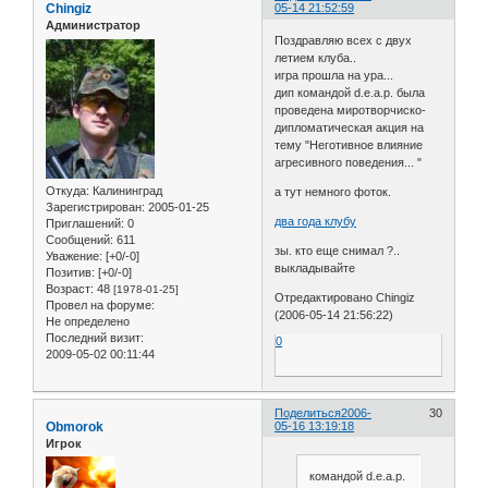
Chingiz
05-14 21:52:59
Администратор
Поздравляю всех с двух
летием клуба..
игра прошла на ура...
дип командой d.e.a.p. была
проведена миротворчиско-
дипломатическая акция на
тему "Неготивное влияние
агресивного поведения... "
Откуда:
Калининград
а тут немного фоток.
Зарегистрирован
: 2005-01-25
два года клубу
Приглашений:
0
Сообщений:
611
зы. кто еще снимал ?..
Уважение:
[+0/-0]
выкладывайте
Позитив:
[+0/-0]
Возраст:
48
[1978-01-25]
Отредактировано Chingiz
Провел на форуме:
(2006-05-14 21:56:22)
Не определено
Последний визит:
0
2009-05-02 00:11:44
Поделиться
2006-
30
Obmorok
05-16 13:19:18
Игрок
командой d.e.a.p.