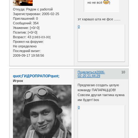
но не всё
)
Откуда:
Рядом с работой
Зарегистрирован
: 2005-02-25
Приглашений:
0
эт харашо шта не фсе .......
Сообщений:
354
0
Уважение:
[+0/-0]
Позитив:
[+0/-0]
Возраст:
43
[1983-03-30]
Провел на форуме:
Не определено
Последний визит:
2009-09-17 19:58:56
Поделиться
2006-
10
quot;ГИДРОПРАПОРquot;
02-20 21:44:29
Игрок
Предлагаю создать целую
команду ПАПАРАЦЦОВ!
Совсем другая тактика нужна
им будет! bos
0