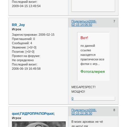
Последний визит:
2009-04-15 13:49:54
Поделиться
2006-
7
RR_Joy
02-15 14:06:50
Игрок
Зарегистрирован
: 2006-02-15
Вот!
Приглашений:
0
Сообщений:
4
по данной
Уважение:
[+0/-0]
ссылке
Позитив:
[+0/-0]
находятся
Провел на форуме:
практически все
Не определено
фотки с игр...
Последний визит:
2006-06-19 16:49:58
Фотогалерея
MEGAPESPECT!
МОЩНО!
0
Поделиться
2006-
8
quot;ГИДРОПРАПОРquot;
02-15 22:36:30
Игрок
В моих архивах не чё
др.нету! mir