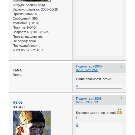
Откуда:
Калининград
Зарегистрирован
: 2005-01-25
Приглашений:
0
Сообщений:
995
Уважение:
[+0/-0]
Позитив:
[+0/-0]
Возраст:
40
[1986-01-24]
Провел на форуме:
Не определено
Последний визит:
2009-05-12 22:14:53
Поделиться
2006-
3
Тьма
02-10 12:11:54
Гость
Паша спасибо!!! bravo
0
Поделиться
2006-
4
Helge
02-10 13:55:23
D.E.A.P.
Классно, много, но не всё
)
0