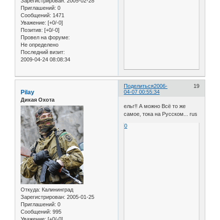
Зарегистрирован
: 2005-02-28
Приглашений:
0
Сообщений:
1471
Уважение:
[+0/-0]
Позитив:
[+0/-0]
Провел на форуме:
Не определено
Последний визит:
2009-04-24 08:08:34
Поделиться
2006-
19
Pilay
04-07 00:55:34
Дикая Охота
ельг!! А можно Всё то же
самое, тока на Русском... rus
0
Откуда:
Калининград
Зарегистрирован
: 2005-01-25
Приглашений:
0
Сообщений:
995
Уважение:
[+0/-0]