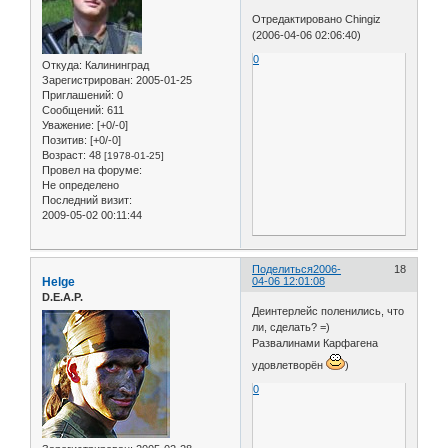
Отредактировано Chingiz
(2006-04-06 02:06:40)
0
Откуда:
Калининград
Зарегистрирован
: 2005-01-25
Приглашений:
0
Сообщений:
611
Уважение:
[+0/-0]
Позитив:
[+0/-0]
Возраст:
48
[1978-01-25]
Провел на форуме:
Не определено
Последний визит:
2009-05-02 00:11:44
Поделиться
2006-
18
Helge
04-06 12:01:08
D.E.A.P.
Деинтерлейс поленились, что
ли, сделать? =)
Развалинами Карфагена
удовлетворён
)
0