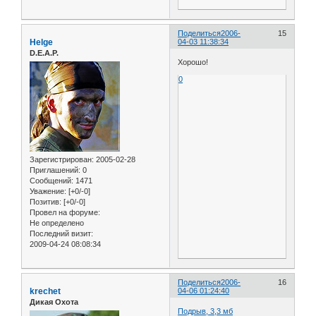
Поделиться
2006-
15
Helge
04-03 11:38:34
D.E.A.P.
Хорошо!
0
Зарегистрирован
: 2005-02-28
Приглашений:
0
Сообщений:
1471
Уважение:
[+0/-0]
Позитив:
[+0/-0]
Провел на форуме:
Не определено
Последний визит:
2009-04-24 08:08:34
Поделиться
2006-
16
krechet
04-06 01:24:40
Дикая Охота
Подрыв, 3,3 мб