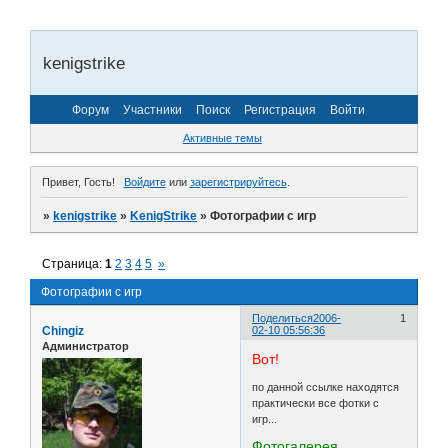
kenigstrike
Форум
Участники
Поиск
Регистрация
Войти
Активные темы
Привет, Гость!
Войдите
или
зарегистрируйтесь
.
»
kenigstrike
»
KenigStrike
»
Фотографии с игр
Страница:
1
2
3
4
5
»
Фотографии с игр
Поделиться
2006-
1
Chingiz
02-10 05:56:36
Администратор
Вот!
по данной ссылке находятся
практически все фотки с
игр...
Фотогалерея