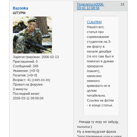
Поделиться
2006-
13
Bazooka
03-01 12:08:56
ШТУРМ
СЦЫЛКА!
Нашёл вот,
статья про
соревнования
студентов на 3-
ем форту в
начале декабря
(те кто там был и
Зарегистрирован
: 2006-02-13
помогал я думаю
Приглашений:
0
прекрасно
Сообщений:
349
Уважение:
[+0/-0]
помнят),
Позитив:
[+0/-0]
написано
Возраст:
41
[1985-03-30]
немного
Провел на форуме:
кривовато но в
3 минуты
целом
Последний визит:
читабельно.
2026-03-11 09:56:04
Ссылка на фотки
- в конце статьи.
Никада ту игру не забуду,
хыхыхы:)
Ну а маклаудская фраза
"простреленные уши и щеки