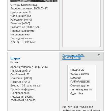
Откуда:
Калининград
Зарегистрирован
: 2005-03-17
Приглашений:
0
Сообщений:
153
Уважение:
[+0/-0]
Позитив:
[+0/-0]
Возраст:
43
[1982-11-26]
Провел на форуме:
Не определено
Последний визит:
2008-05-15 04:55:50
Поделиться
2006-
11
Шурик
02-20 21:51:58
Игрок
Зарегистрирован
: 2006-02-13
Предлагаю
Приглашений:
0
создать целую
Сообщений:
32
команду
Уважение:
[+0/-0]
ПАПАРАЦЦОВ!
Позитив:
[+0/-0]
Совсем другая
Возраст:
38
[1987-08-12]
Провел на форуме:
тактика нужна им
Не определено
будет! bos
Последний визит:
2009-02-09 14:50:55
rus Лично я -только за!!
дайте мне нормальный фотик