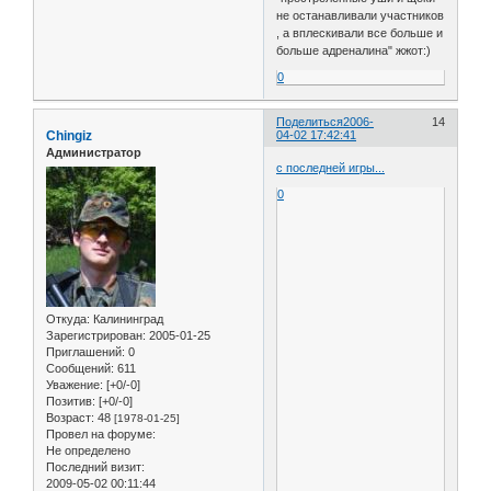
не останавливали участников
, а вплескивали все больше и
больше адреналина" жжот:)
0
Поделиться
2006-
14
Chingiz
04-02 17:42:41
Администратор
с последней игры...
0
Откуда:
Калининград
Зарегистрирован
: 2005-01-25
Приглашений:
0
Сообщений:
611
Уважение:
[+0/-0]
Позитив:
[+0/-0]
Возраст:
48
[1978-01-25]
Провел на форуме:
Не определено
Последний визит:
2009-05-02 00:11:44