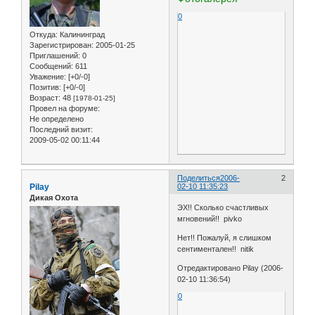
0
Откуда:
Калининград
Зарегистрирован
: 2005-01-25
Приглашений:
0
Сообщений:
611
Уважение:
[+0/-0]
Позитив:
[+0/-0]
Возраст:
48
[1978-01-25]
Провел на форуме:
Не определено
Последний визит:
2009-05-02 00:11:44
Поделиться
2006-
2
Pilay
02-10 11:35:23
Дикая Охота
ЭХ!! Сколько счастливых
мгновений!! pivko
Нет!! Пожалуй, я слишком
сентиментален!! nitik
Отредактировано Pilay (2006-
02-10 11:36:54)
0