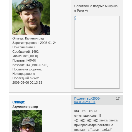
Собственно подрыв микрика
с Рики =)
0
Откуда:
Калининград
Зарегистрирован
: 2005-01-24
Приглашений:
0
Сообщений:
1492
Уважение:
[+0/-0]
Позитив:
[+0/-0]
Возраст:
43
[1983-07-03]
Провел на форуме:
Не определено
Последний визит:
2009-05-06 00:13:33
Поделиться
2006-
17
Chingiz
04-06 02:00:11
Администратор
ura ura .. xa-xa
отчет шахидов !!!!
=))))))))))))))))))) xa-xa xa-xa
при просмотре постоянно
повтарять " алах- ахбар"