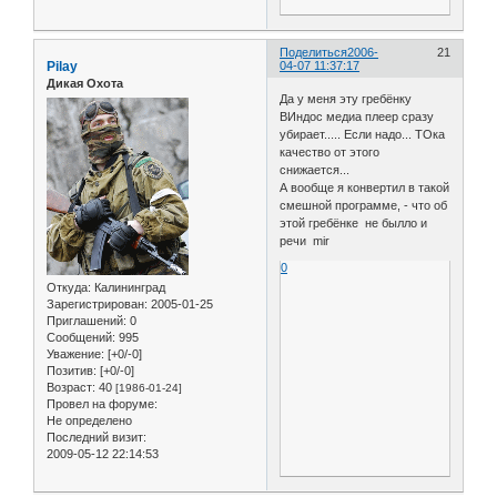
Поделиться
2006-
21
Pilay
04-07 11:37:17
Дикая Охота
Да у меня эту гребёнку
ВИндос медиа плеер сразу
убирает..... Если надо... ТОка
качество от этого
снижается...
А вообще я конвертил в такой
смешной программе, - что об
этой гребёнке не былло и
речи mir
0
Откуда:
Калининград
Зарегистрирован
: 2005-01-25
Приглашений:
0
Сообщений:
995
Уважение:
[+0/-0]
Позитив:
[+0/-0]
Возраст:
40
[1986-01-24]
Провел на форуме:
Не определено
Последний визит:
2009-05-12 22:14:53