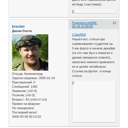
ия буду счастлива))
0
Поделиться
2006-
12
krechet
02-28 15:56:05
Дикая Охота
СЦЫЛКА!
Нашёл вот, статья про
соревнования студентов на
3-ем форту в начале декабря
(те кто там был и помогал я
думаю прекрасно помнят),
написано немного кривовато
но в целом читабельно.
Ссылка на фотки - в конце
Откуда:
Калининград
статьи.
Зарегистрирован
: 2005-01-24
Приглашений:
0
0
Сообщений:
1492
Уважение:
[+0/-0]
Позитив:
[+0/-0]
Возраст:
43
[1983-07-03]
Провел на форуме:
Не определено
Последний визит:
2009-05-06 00:13:33