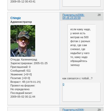
2009-05-12 00:43:41
Поделиться
2006-
28
Chingiz
04-26 23:20:59
Администратор
если каму надо,
у меня есть
метрав на 500
фотак с разных
игор, где сам
снемал, где
надыбал у каго
то, каму надо
Откуда:
Калининград
обращайтесь
Зарегистрирован
: 2005-01-25
запешу
Приглашений:
0
Сообщений:
611
Уважение:
[+0/-0]
Позитив:
[+0/-0]
как связатся с тобой...?
Возраст:
48
[1978-01-25]
0
Провел на форуме:
Не определено
Последний визит:
2009-05-02 00:11:44
Поделиться
2006-
29