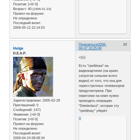
Позитив:
[+0/-0]
Возраст:
40
[1986-01-24]
Провел на форуме:
Не определено
Последний визит:
2009-05-12 22:14:53
Поделиться
2006-
20
Helge
04-07 10:25:40
D.E.A.P.
=))))
Есть "гребёнка" на
видеокартинке (на краях
силуетов сильнее всего
видно) от того, что она для
чересстрочных телевизоров
предусмотрена. При
перегонке на комп нужно
Зарегистрирован
: 2005-02-28
проводить операцию
Приглашений:
0
"Deinterlace", которая эту
Сообщений:
1471
"гребёнку" уберёт.
Уважение:
[+0/-0]
0
Позитив:
[+0/-0]
Провел на форуме:
Не определено
Последний визит:
2009-04-24 08:08:34