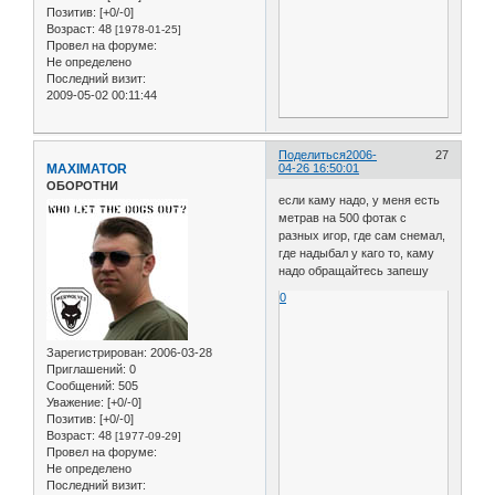
Позитив:
[+0/-0]
Возраст:
48
[1978-01-25]
Провел на форуме:
Не определено
Последний визит:
2009-05-02 00:11:44
Поделиться
2006-
27
MAXIMATOR
04-26 16:50:01
ОБОРОТНИ
если каму надо, у меня есть
метрав на 500 фотак с
разных игор, где сам снемал,
где надыбал у каго то, каму
надо обращайтесь запешу
0
Зарегистрирован
: 2006-03-28
Приглашений:
0
Сообщений:
505
Уважение:
[+0/-0]
Позитив:
[+0/-0]
Возраст:
48
[1977-09-29]
Провел на форуме:
Не определено
Последний визит: