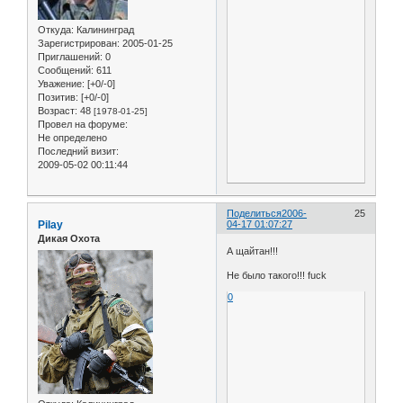
Откуда:
Калининград
Зарегистрирован
: 2005-01-25
Приглашений:
0
Сообщений:
611
Уважение:
[+0/-0]
Позитив:
[+0/-0]
Возраст:
48
[1978-01-25]
Провел на форуме:
Не определено
Последний визит:
2009-05-02 00:11:44
Поделиться
2006-
25
Pilay
04-17 01:07:27
Дикая Охота
А щайтан!!!
Не было такого!!! fuck
0