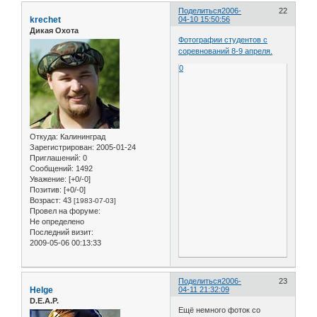
Поделиться
2006-
22
krechet
04-10 15:50:56
Дикая Охота
Фотографии студентов с
соревнований 8-9 апреля.
0
Откуда:
Калининград
Зарегистрирован
: 2005-01-24
Приглашений:
0
Сообщений:
1492
Уважение:
[+0/-0]
Позитив:
[+0/-0]
Возраст:
43
[1983-07-03]
Провел на форуме:
Не определено
Последний визит:
2009-05-06 00:13:33
Поделиться
2006-
23
Helge
04-11 21:32:09
D.E.A.P.
Ещё немного фоток со