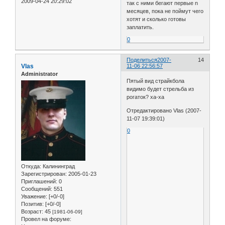
2009-04-24 20:29:02
так с ними бегают первые n
месяцев, пока не поймут чего
хотят и сколько готовы
заплатить.
0
Поделиться
2007-
14
Vlas
11-06 22:56:57
Administrator
Пятый вид страйкбола
видимо будет стрельба из
рогаток? xa-xa
Отредактировано Vlas (2007-
11-07 19:39:01)
0
Откуда:
Калининград
Зарегистрирован
: 2005-01-23
Приглашений:
0
Сообщений:
551
Уважение:
[+0/-0]
Позитив:
[+0/-0]
Возраст:
45
[1981-06-09]
Провел на форуме: