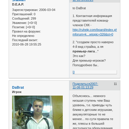
D.E.A.P.
to DaBrat
Зарегистрирован
: 2006-03-04
Приглашений:
0
1. Контактная информация
Сообщений:
299
представителей команд-
Уважение:
[+0/-0]
членов СКК -
Позитив:
[+0/-0]
http://ruhelp.com/board/index.php?
Провел на форуме:
mforum=k...wtopic=326&st=0
Не определено
Последний визит:
2. "создаем просто наверно
2010-06-28 19:55:25
4-й вид страйка, а ля
премьер-лига
..."
Это как?
Для премьер-игроков?
Поподробнее бы..
0
Поделиться
2007-
11
DaBrat
11-06 01:13:29
Игрок
Объяснюсь... немного
низшая ступень чем Ваш
уровень, т.е. приводы чуть
ближе к детским игрушкам,
аккумуляторные те не
менее... по сути правила те
же, плюсы в большей
доступности оборудования