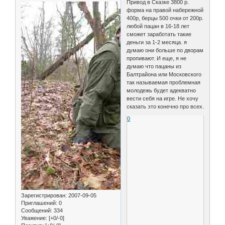
Привод в Сказке 3800 р.
форма на правой набережной
400р, берцы 500 очки от 200р.
любой пацан в 16-18 лет
сможет заработать такие
деньги за 1-2 месяца. я
думаю они больше по дворам
пропивают. И еще, я не
думаю что пацаны из
Балтрайона или Московского
так называемая проблемная
молодежь будет адекватно
вести себя на игре. Не хочу
сказать это конечно про всех.
0
Зарегистрирован
: 2007-09-05
Приглашений:
0
Сообщений:
334
Уважение:
[+0/-0]