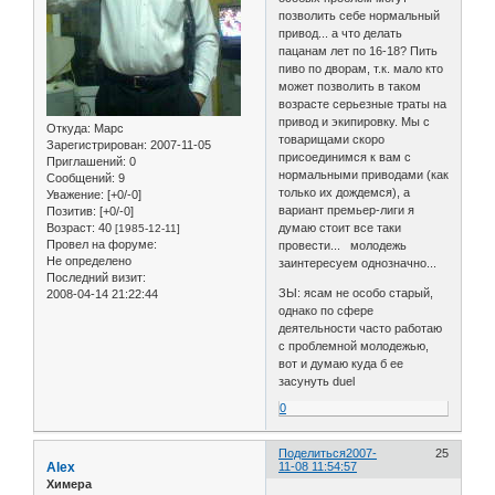
позволить себе нормальный
привод... а что делать
пацанам лет по 16-18? Пить
пиво по дворам, т.к. мало кто
может позволить в таком
возрасте серьезные траты на
привод и экипировку. Мы с
Откуда:
Марс
товарищами скоро
Зарегистрирован
: 2007-11-05
присоединимся к вам с
Приглашений:
0
нормальными приводами (как
Сообщений:
9
только их дождемся), а
Уважение:
[+0/-0]
вариант премьер-лиги я
Позитив:
[+0/-0]
Возраст:
40
думаю стоит все таки
[1985-12-11]
Провел на форуме:
провести... молодежь
Не определено
заинтересуем однозначно...
Последний визит:
ЗЫ: ясам не особо старый,
2008-04-14 21:22:44
однако по сфере
деятельности часто работаю
с проблемной молодежью,
вот и думаю куда б ее
засунуть duel
0
Поделиться
2007-
25
Alex
11-08 11:54:57
Химера