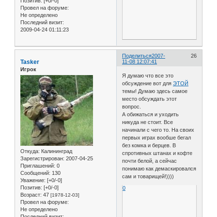
Позитив:
[+0/-0]
Провел на форуме:
Не определено
Последний визит:
2009-04-24 01:11:23
Поделиться
2007-
26
Tasker
11-08 12:07:41
Игрок
Я думаю что все это
обсуждение вот для
ЭТОЙ
темы! Думаю здесь самое
место обсуждать этот
вопрос.
А обижаться и уходить
никуда не стоит. Все
начинали с чего то. На своих
первых играх вообше бегал
без комка и берцев. В
Откуда:
Калининград
спротивных штанах и кофте
Зарегистрирован
: 2007-04-25
почти белой, а сейчас
Приглашений:
0
понимаю как демаскировался
Сообщений:
130
сам и товарищей!))))
Уважение:
[+0/-0]
Позитив:
[+0/-0]
0
Возраст:
47
[1978-12-03]
Провел на форуме:
Не определено
Последний визит: