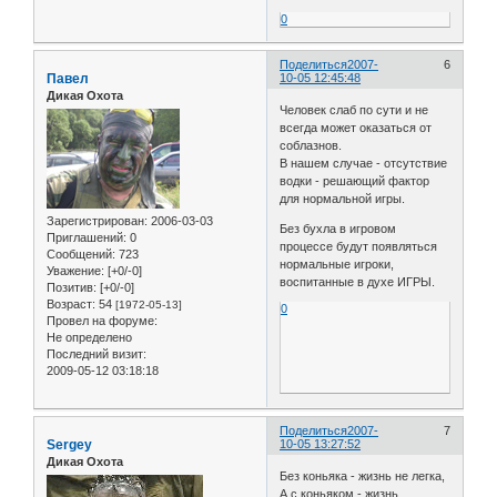
0
Поделиться
2007-
6
Павел
10-05 12:45:48
Дикая Охота
Человек слаб по сути и не
всегда может оказаться от
соблазнов.
В нашем случае - отсутствие
водки - решающий фактор
для нормальной игры.
Зарегистрирован
: 2006-03-03
Без бухла в игровом
Приглашений:
0
процессе будут появляться
Сообщений:
723
нормальные игроки,
Уважение:
[+0/-0]
воспитанные в духе ИГРЫ.
Позитив:
[+0/-0]
Возраст:
54
[1972-05-13]
0
Провел на форуме:
Не определено
Последний визит:
2009-05-12 03:18:18
Поделиться
2007-
7
Sergey
10-05 13:27:52
Дикая Охота
Без коньяка - жизнь не легка,
А с коньяком - жизнь