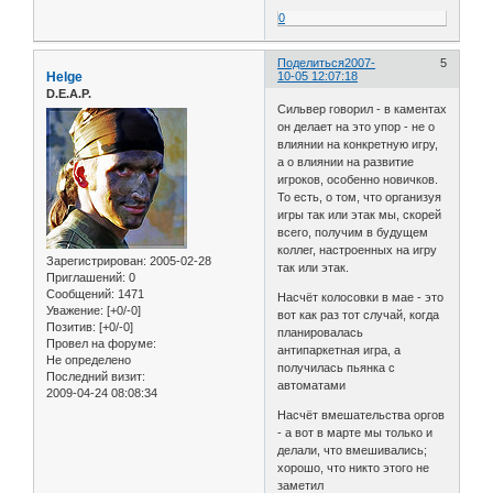
0
Поделиться
2007-
5
Helge
10-05 12:07:18
D.E.A.P.
Cильвер говорил - в каментах
он делает на это упор - не о
влиянии на конкретную игру,
а о влиянии на развитие
игроков, особенно новичков.
То есть, о том, что организуя
игры так или этак мы, скорей
всего, получим в будущем
коллег, настроенных на игру
Зарегистрирован
: 2005-02-28
так или этак.
Приглашений:
0
Сообщений:
1471
Насчёт колосовки в мае - это
Уважение:
[+0/-0]
вот как раз тот случай, когда
Позитив:
[+0/-0]
планировалась
Провел на форуме:
антипаркетная игра, а
Не определено
получилась пьянка с
Последний визит:
автоматами
2009-04-24 08:08:34
Насчёт вмешательства оргов
- а вот в марте мы только и
делали, что вмешивались;
хорошо, что никто этого не
заметил