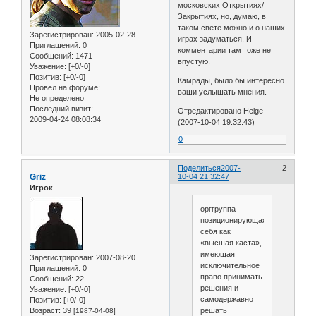
московских Открытиях/
Закрытиях, но, думаю, в
таком свете можно и о наших
Зарегистрирован
: 2005-02-28
играх задуматься. И
Приглашений:
0
комментарии там тоже не
Сообщений:
1471
впустую.
Уважение:
[+0/-0]
Позитив:
[+0/-0]
Камрады, было бы интересно
Провел на форуме:
ваши услышать мнения.
Не определено
Последний визит:
Отредактировано Helge
2009-04-24 08:08:34
(2007-10-04 19:32:43)
0
Поделиться
2007-
2
Griz
10-04 21:32:47
Игрок
орггруппа
позиционирующаяся
себя как
«высшая каста»,
имеющая
Зарегистрирован
: 2007-08-20
исключительное
Приглашений:
0
право принимать
Сообщений:
22
решения и
Уважение:
[+0/-0]
самодержавно
Позитив:
[+0/-0]
Возраст:
39
решать
[1987-04-08]