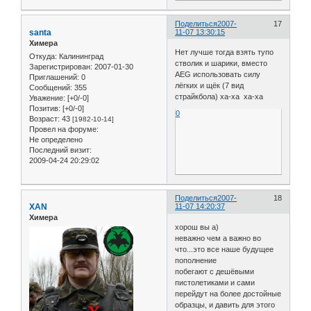
Поделиться
2007-
17
santa
11-07 13:30:15
Химера
Нет лучше тогда взять тупо
Откуда:
Калининград
стволик и шарики, вместо
Зарегистрирован
: 2007-01-30
AEG использовать силу
Приглашений:
0
лёгких и щёк (7 вид
Сообщений:
355
страйкбола) xa-xa xa-xa
Уважение:
[+0/-0]
Позитив:
[+0/-0]
0
Возраст:
43
[1982-10-14]
Провел на форуме:
Не определено
Последний визит:
2009-04-24 20:29:02
Поделиться
2007-
18
XAN
11-07 14:20:37
Химера
хорош вы а)
неважно чем а важно во
что...это все наше будущее
пополнение
побегают с дешёвыми
пистолетиками и сами
перейдут на более достойные
образцы, и давить для этого