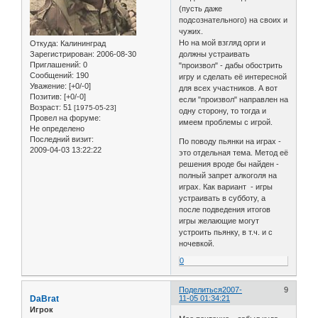
(пусть даже
подсознательного) на своих и
чужих.
Но на мой взгляд орги и
Откуда:
Калининград
Зарегистрирован
: 2006-08-30
должны устраивать
Приглашений:
0
"произвол" - дабы обострить
Сообщений:
190
игру и сделать её интересной
Уважение:
[+0/-0]
для всех участников. А вот
Позитив:
[+0/-0]
если "произвол" направлен на
Возраст:
51
[1975-05-23]
одну сторону, то тогда и
Провел на форуме:
имеем проблемы с игрой.
Не определено
Последний визит:
По поводу пьянки на играх -
2009-04-03 13:22:22
это отдельная тема. Метод её
решения вроде бы найден -
полный запрет алкоголя на
играх. Как вариант - игры
устраивать в субботу, а
после подведения итогов
игры желающие могут
устроить пьянку, в т.ч. и с
ночевкой.
0
Поделиться
2007-
9
DaBrat
11-05 01:34:21
Игрок