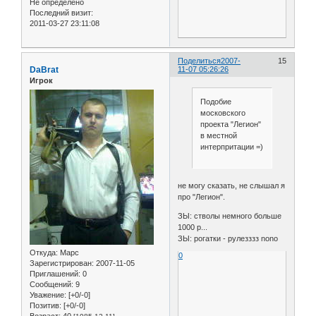
Не определено
Последний визит:
2011-03-27 23:11:08
Поделиться
2007-
15
DaBrat
11-07 05:26:26
Игрок
Подобие
московского
проекта "Легион"
в местной
интерпритации =)
не могу сказать, не слышал я
про "Легион".
ЗЫ: стволы немного больше
1000 р...
ЗЫ: рогатки - рулезззз nono
Откуда:
Марс
0
Зарегистрирован
: 2007-11-05
Приглашений:
0
Сообщений:
9
Уважение:
[+0/-0]
Позитив:
[+0/-0]
Возраст:
40