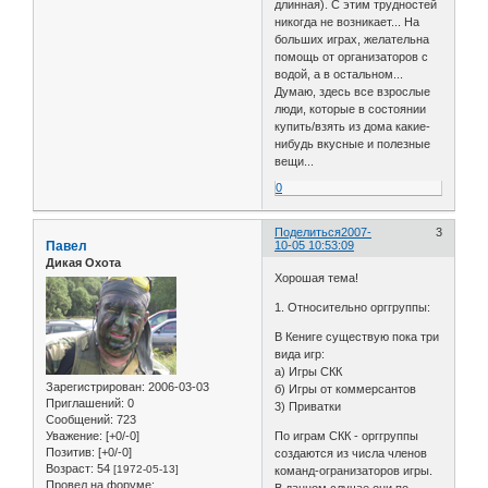
длинная). С этим трудностей
никогда не возникает... На
больших играх, желательна
помощь от организаторов с
водой, а в остальном...
Думаю, здесь все взрослые
люди, которые в состоянии
купить/взять из дома какие-
нибудь вкусные и полезные
вещи...
0
Поделиться
2007-
3
Павел
10-05 10:53:09
Дикая Охота
Хорошая тема!
1. Относительно орггруппы:
В Кениге существую пока три
вида игр:
а) Игры СКК
Зарегистрирован
: 2006-03-03
б) Игры от коммерсантов
Приглашений:
0
3) Приватки
Сообщений:
723
Уважение:
[+0/-0]
По играм СКК - орггруппы
Позитив:
[+0/-0]
создаются из числа членов
Возраст:
54
[1972-05-13]
команд-огранизаторов игры.
Провел на форуме:
В данном случае они по