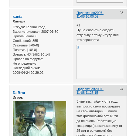
Поделиться
2007-
23
santa
11-08 10:00:02
Химера
+1
Откуда:
Калининград
Ну не сносить а создать
Зарегистрирован
: 2007-01-30
отдельную тему и туда всё
Приглашений:
0
это перенести.
Сообщений:
355
Уважение:
[+0/-0]
0
Позитив:
[+0/-0]
Возраст:
43
[1982-10-14]
Провел на форуме:
Не определено
Последний визит:
2009-04-24 20:29:02
Поделиться
2007-
24
DaBrat
11-08 11:26:15
Игрок
Злые вы... уйду я от вас....
вы просто сами посмотрите
на свои аватарки.... много
там физиономий лет 18-ти....
да не очень. Работающие
товарищи (насколько вижу от
25 лет в основном) без
особых проблем могут