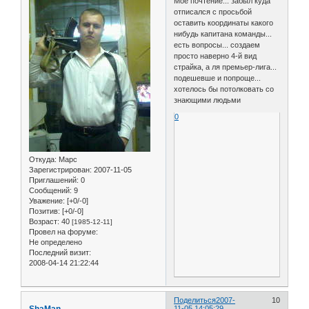
Мое почтение... забыл куда
отписался с просьбой
оставить координаты какого
нибудь капитана команды...
есть вопросы... создаем
просто наверно 4-й вид
страйка, а ля премьер-лига...
подешевше и попроще...
хотелось бы потолковать со
знающими людьми
0
Откуда:
Марс
Зарегистрирован
: 2007-11-05
Приглашений:
0
Сообщений:
9
Уважение:
[+0/-0]
Позитив:
[+0/-0]
Возраст:
40
[1985-12-11]
Провел на форуме:
Не определено
Последний визит:
2008-04-14 21:22:44
Поделиться
2007-
10
ShaMan
11-05 14:05:29