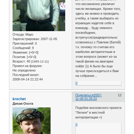
что несомненно увеличит
число желающих. Кроме того,
здесь же можно и проводить
учебку, а также выбирать из
играющих кадетов себе в
команду... буду немного
посвободнее,
Откуда:
Марс
встречуся(предварительно
Зарегистрирован
: 2007-11-05
созвонюсь) с Павлом (Батей)
Приглашений:
0
т.к. почему-то считаю его
Сообщений:
9
наиболее авторитетным в
Уважение:
[+0/-0]
этом вопросе (может из-за
Позитив:
[+0/-0]
Возраст:
40
такой физии на аватарке
[1985-12-11]
Провел на форуме:
solder ))) А было бы еще
Не определено
лучше присоседиться к Вам
Последний визит:
на собрание...
2008-04-14 21:22:44
0
Поделиться
2007-
12
krechet
11-06 01:26:22
Дикая Охота
Подобие московского проекта
"Легион" в местной
интерпритации =)
0