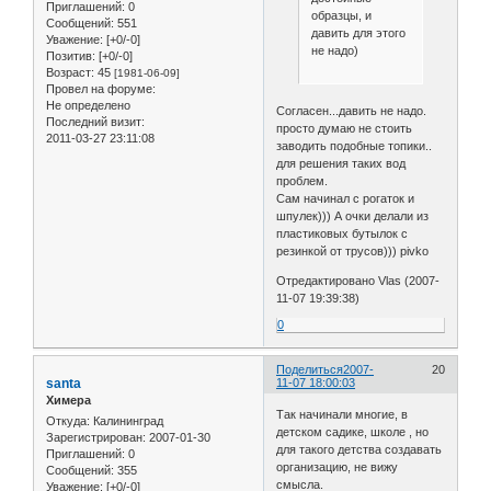
Приглашений:
0
образцы, и
Сообщений:
551
давить для этого
Уважение:
[+0/-0]
не надо)
Позитив:
[+0/-0]
Возраст:
45
[1981-06-09]
Провел на форуме:
Не определено
Согласен...давить не надо.
Последний визит:
просто думаю не стоить
2011-03-27 23:11:08
заводить подобные топики..
для решения таких вод
проблем.
Сам начинал с рогаток и
шпулек))) А очки делали из
пластиковых бутылок с
резинкой от трусов))) pivko
Отредактировано Vlas (2007-
11-07 19:39:38)
0
Поделиться
2007-
20
santa
11-07 18:00:03
Химера
Так начинали многие, в
Откуда:
Калининград
детском садике, школе , но
Зарегистрирован
: 2007-01-30
для такого детства создавать
Приглашений:
0
организацию, не вижу
Сообщений:
355
смысла.
Уважение:
[+0/-0]