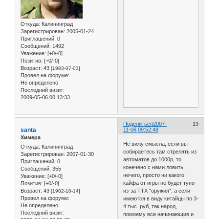
Откуда:
Калининград
Зарегистрирован
: 2005-01-24
Приглашений:
0
Сообщений:
1492
Уважение:
[+0/-0]
Позитив:
[+0/-0]
Возраст:
43
[1983-07-03]
Провел на форуме:
Не определено
Последний визит:
2009-05-06 00:13:33
Поделиться
2007-
13
santa
11-06 09:52:48
Химера
Не вижу смысла, если вы
Откуда:
Калининград
собираетесь там стрелять из
Зарегистрирован
: 2007-01-30
автоматов до 1000р, то
Приглашений:
0
конечено с нами ловить
Сообщений:
355
нечего, просто ни какого
Уважение:
[+0/-0]
кайфа от игры не будет тупо
Позитив:
[+0/-0]
Возраст:
43
из-за ТТХ "оружия", а если
[1982-10-14]
Провел на форуме:
имеются в виду китайцы по 3-
Не определено
4 тыс. руб, так народ,
Последний визит:
помоему все начинающие и