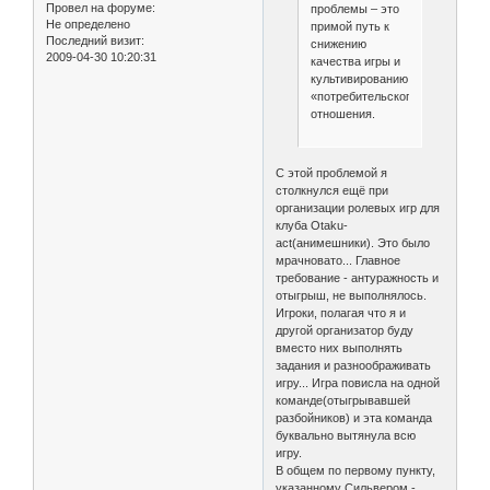
Провел на форуме:
проблемы – это
Не определено
примой путь к
Последний визит:
снижению
2009-04-30 10:20:31
качества игры и
культивированию
«потребительского»
отношения.
С этой проблемой я
столкнулся ещё при
организации ролевых игр для
клуба Otaku-
act(анимешники). Это было
мрачновато... Главное
требование - антуражность и
отыгрыш, не выполнялось.
Игроки, полагая что я и
другой организатор буду
вместо них выполнять
задания и разноображивать
игру... Игра повисла на одной
команде(отыгрывавшей
разбойников) и эта команда
буквально вытянула всю
игру.
В общем по первому пункту,
указанному Сильвером -