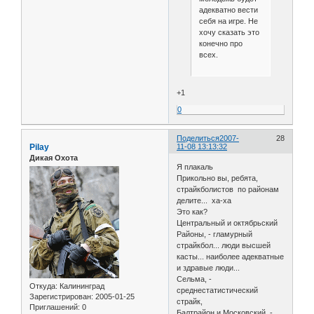
адекватно вести
себя на игре. Не
хочу сказать это
конечно про
всех.
+1
0
Поделиться
2007-
28
Pilay
11-08 13:13:32
Дикая Охота
Я плакаль
Прикольно вы, ребята,
страйкболистов по районам
делите... xa-xa
Это как?
Центральный и октябрьский
Районы, - гламурный
страйкбол... люди высшей
касты... наиболее адекватные
и здравые люди...
Сельма, -
Откуда:
Калининград
среднестатистический
Зарегистрирован
: 2005-01-25
страйк,
Приглашений:
0
Балтрайон и Московский, -