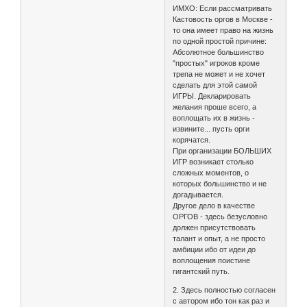
ИМХО: Если рассматривать
Кастовость оргов в Москве -
то она имеет право на жизнь
по одной простой причине:
Абсолютное большинство
"простых" игроков кроме
трепа не может и не хочет
сделать для этой самой
ИГРЫ. Декларировать
желания проше всего, а
воплощать их в жизнь -
извините... пусть орги
корячатся.
При организации БОЛЬШИХ
ИГР возникает столько
сложных моментов, о
которых большинство и не
догадывается.
Другое дело в качестве
ОРГОВ - здесь безусловно
должен присутствовать
талант и опыт, а не просто
амбиции ибо от идеи до
воплощения поистине
гигантский путь.
2. Здесь полностью согласен
с автором ибо тон как раз и