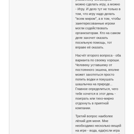
можно сделать игру, а можно
- Игру. И дело тут не только в
том, что игру надо делать
"всем миром", а в том, чтобы
заинтересованные игроки
могли содействовать
организаторам. Кто на самом
деле захочет оказать
посильную помощь, тот
вправе её оказать.
Насчёт второго вопроса - оба
варианта по своему хороши.
Человеку уставшему от
постоянного экшена, вполне
может захотеться просто
попить водки и покушать
шашлычка на природе...
Главное определиться, чего
тебе хочется в этот день -
поиграть или тихо-мирно
отдохнуть в приятной
компании.
Третий вопрос наиболее
лёгкий для меня. Мне
необходимо несколько вещей
на игре - вода, еда(если игра