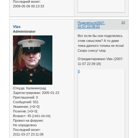
Последний визит:
2009-05-06 00:13:33
Поделиться
2007-
22
Vlas
11-07 22:38:22
Administrator
Вот если бы они поделились
этим смыслом? А то даже
тема данного топика не ясна!
Скоро снесу! stop
Отредактировано Vlas (2007-
11-07 22:39:18)
0
Откуда:
Калининград
Зарегистрирован
: 2005-01-23
Приглашений:
0
Сообщений:
551
Уважение:
[+0/-0]
Позитив:
[+0/-0]
Возраст:
45
[1981-06-09]
Провел на форуме:
Не определено
Последний визит:
2011-03-27 23:11:08