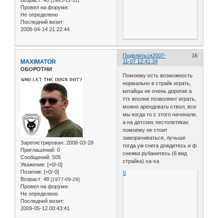
[1985-12-11]
Провел на форуме:
Не определено
Последний визит:
2008-04-14 21:22:44
Поделиться
2007-
16
MAXIMATOR
11-07 12:41:34
ОБОРОТНИ
Помоему есть возможность
нормально в страйк играть,
китайцы не очень дорогие а
ттх вполне позволяют играть,
можно арендовать ствол, все
мы когда то с этого начинали,
а на детских пестолетиках
помоему не стоит
заморачиваться, лучьше
Зарегистрирован
: 2006-03-28
тогда уж снега дождитесь и ф
Приглашений:
0
снежки рубанитесь (6 вид
Сообщений:
505
страйка) xa-xa
Уважение:
[+0/-0]
Позитив:
[+0/-0]
0
Возраст:
48
[1977-09-29]
Провел на форуме:
Не определено
Последний визит:
2009-05-12 00:43:41