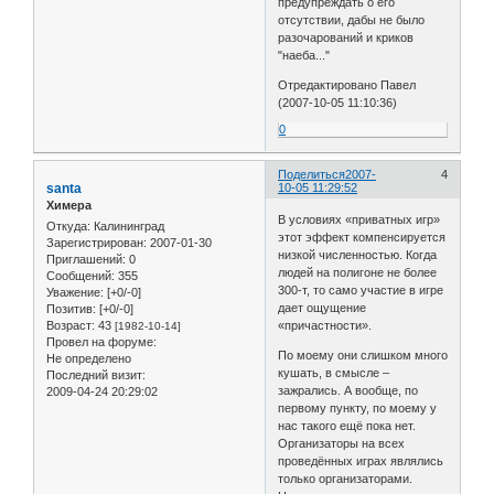
предупреждать о его
отсутствии, дабы не было
разочарований и криков
"наеба..."
Отредактировано Павел
(2007-10-05 11:10:36)
0
Поделиться
2007-
4
santa
10-05 11:29:52
Химера
В условиях «приватных игр»
Откуда:
Калининград
этот эффект компенсируется
Зарегистрирован
: 2007-01-30
низкой численностью. Когда
Приглашений:
0
людей на полигоне не более
Сообщений:
355
300-т, то само участие в игре
Уважение:
[+0/-0]
дает ощущение
Позитив:
[+0/-0]
Возраст:
43
«причастности».
[1982-10-14]
Провел на форуме:
По моему они слишком много
Не определено
кушать, в смысле –
Последний визит:
зажрались. А вообще, по
2009-04-24 20:29:02
первому пункту, по моему у
нас такого ещё пока нет.
Организаторы на всех
проведённых играх являлись
только организаторами.