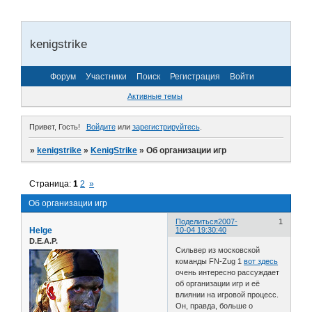
kenigstrike
Форум
Участники
Поиск
Регистрация
Войти
Активные темы
Привет, Гость!
Войдите
или
зарегистрируйтесь
.
»
kenigstrike
»
KenigStrike
»
Об организации игр
Страница:
1
2
»
Об организации игр
Поделиться
2007-
1
Helge
10-04 19:30:40
D.E.A.P.
Сильвер из московской
команды FN-Zug 1
вот здесь
очень интересно рассуждает
об организации игр и её
влиянии на игровой процесс.
Он, правда, больше о