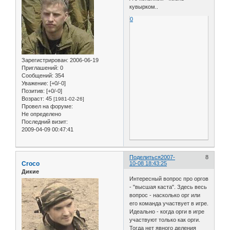
кувырком..
0
Зарегистрирован
: 2006-06-19
Приглашений:
0
Сообщений:
354
Уважение:
[+0/-0]
Позитив:
[+0/-0]
Возраст:
45
[1981-02-26]
Провел на форуме:
Не определено
Последний визит:
2009-04-09 00:47:41
Поделиться
2007-
8
Croco
10-08 18:43:25
Дикие
Интересный вопрос про оргов
- "высшая каста". Здесь весь
вопрос - насколько орг или
его команда участвует в игре.
Идеально - когда орги в игре
участвуют только как орги.
Тогда нет явного деления