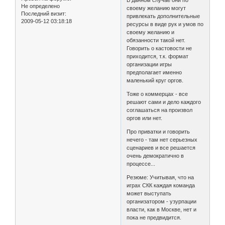
Не определено
своему желанию могут
Последний визит:
привлекать дополнительные
2009-05-12 03:18:18
ресурсы в виде рук и умов по
своему желанию и
обязанности такой нет.
Говорить о кастовости не
приходится, т.к. формат
организации игры
предполагает именно
маленький круг оргов.
Тоже о коммерцах - все
решают сами и дело каждого
соглашаться на произвол
оргов или нет.
Про приватки и говорить
нечего - там нет серьезных
сценариев и все решается
очень демократично в
процессе...
Резюме: Учитывая, что на
играх СКК каждая команда
может выступать
организатором - узурпации
власти, как в Москве, нет и
пока не предвидится.