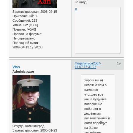
не надо)
0
Зарегистрирован
: 2006-02-15
Приглашений:
0
Сообщений:
233
Уважение:
[+0/-0]
Позитив:
[+0/-0]
Провел на форуме:
Не определено
Последний визит:
2009-04-13 17:20:38
Поделиться
2007-
19
Vlas
11-07 17:31:22
Administrator
хорош вы а)
неважно чем а
важно во
что...это все
наше будущее
пополнение
побегают с
дешёвыми
пистолетиками и
сами перейдут
Откуда:
Калининград
на более
Зарегистрирован
: 2005-01-23
достойные