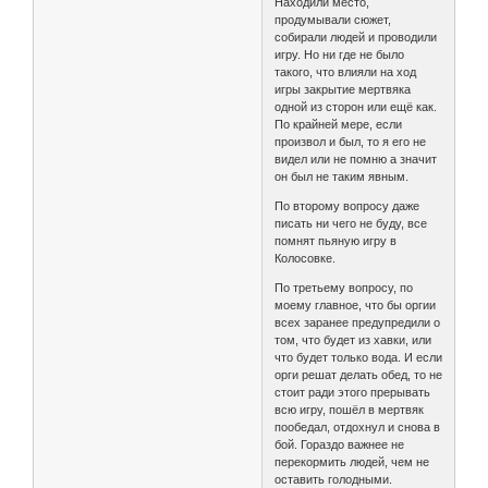
Находили место,
продумывали сюжет,
собирали людей и проводили
игру. Но ни где не было
такого, что влияли на ход
игры закрытие мертвяка
одной из сторон или ещё как.
По крайней мере, если
произвол и был, то я его не
видел или не помню а значит
он был не таким явным.
По второму вопросу даже
писать ни чего не буду, все
помнят пьяную игру в
Колосовке.
По третьему вопросу, по
моему главное, что бы оргии
всех заранее предупредили о
том, что будет из хавки, или
что будет только вода. И если
орги решат делать обед, то не
стоит ради этого прерывать
всю игру, пошёл в мертвяк
пообедал, отдохнул и снова в
бой. Гораздо важнее не
перекормить людей, чем не
оставить голодными.