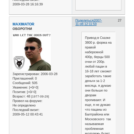
2009-03-28 16:16:39
Поделиться
2007-
27
MAXIMATOR
11-08 12:11:59
ОБОРОТНИ
Привод в Сказке
3800 р. форма на
правой
набережной
400р, берцы 500
очки от 200р.
любой пацан в
16-18 лет сможет
Зарегистрирован
: 2006-03-28
заработать такие
Приглашений:
0
деньги за 1-2
Сообщений:
505
месяца. я думаю
Уважение:
[+0/-0]
они больше по
Позитив:
[+0/-0]
дворам
Возраст:
48
[1977-09-29]
пропивают. И
Провел на форуме:
еще, я не думаю
Не определено
что пацаны из
Последний визит:
Балтрайона или
2009-05-12 00:43:41
Московского так
называемая
проблемная
молодежь будет