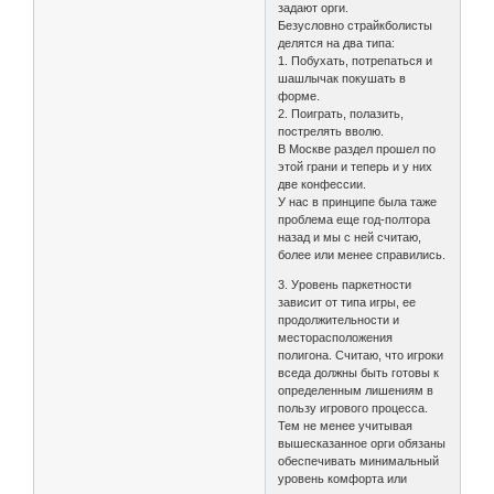
задают орги.
Безусловно страйкболисты
делятся на два типа:
1. Побухать, потрепаться и
шашлычак покушать в
форме.
2. Поиграть, полазить,
пострелять вволю.
В Москве раздел прошел по
этой грани и теперь и у них
две конфессии.
У нас в принципе была таже
проблема еще год-полтора
назад и мы с ней считаю,
более или менее справились.
3. Уровень паркетности
зависит от типа игры, ее
продолжительности и
месторасположения
полигона. Считаю, что игроки
вседа должны быть готовы к
определенным лишениям в
пользу игрового процесса.
Тем не менее учитывая
вышесказанное орги обязаны
обеспечивать минимальный
уровень комфорта или