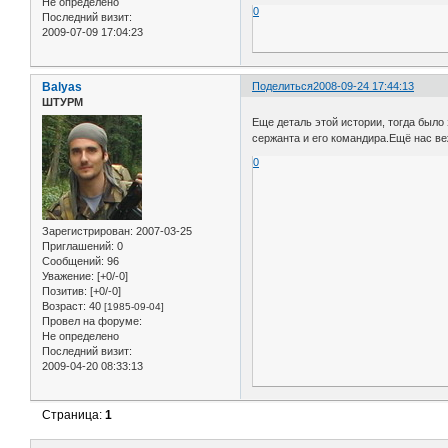
Не определено
0
Последний визит:
2009-07-09 17:04:23
Balyas
Поделиться
2008-09-24 17:44:13
ШТУРМ
Еще деталь этой истории, тогда было
сержанта и его командира.Ещё нас ве
0
Зарегистрирован
: 2007-03-25
Приглашений:
0
Сообщений:
96
Уважение:
[+0/-0]
Позитив:
[+0/-0]
Возраст:
40
[1985-09-04]
Провел на форуме:
Не определено
Последний визит:
2009-04-20 08:33:13
Страница:
1