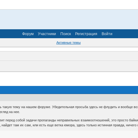
Форум
Участники
Поиск
Регистрация
Войти
Активные темы
ь такую тему на нашем форуме. Убедительная просьба здесь не флудить и вообще воз
гляд на нее.
авит перед собой задачи пропаганды неправильных взаимоотношений, это просто байк
ет, найдет там их сам, или есть еще ветка юмора, здесь только истинная правда, нич