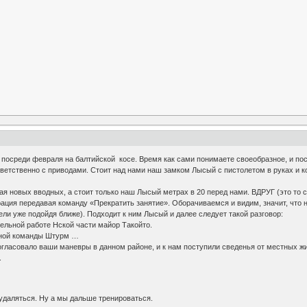
посреди февраля на балтийской косе. Время как сами понимаете своеобразное, и пост
ветственно с приводами. Стоит над нами наш замком Лысый с пистолетом в руках и 
ая новых вводных, а стоит только наш Лысый метрах в 20 перед нами. ВДРУГ (это то с
 рация передавая команду «Прекратить занятие». Оборачиваемся и видим, значит, что 
ли уже подойдя ближе). Подходит к ним Лысый и далее следует такой разговор:
ельной работе Нской части майор Такойто.
ьной команды Штурм …
огласовало ваши маневры в данном районе, и к нам поступили сведенья от местных ж
.
удаляться. Ну а мы дальше тренироваться.