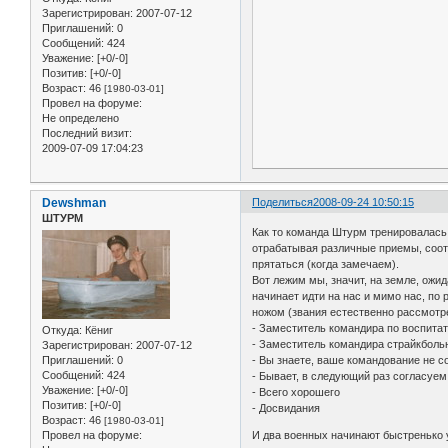
Зарегистрирован
: 2007-07-12
Приглашений:
0
Сообщений:
424
Уважение:
[+0/-0]
Позитив:
[+0/-0]
Возраст:
46
[1980-03-01]
Провел на форуме:
Не определено
Последний визит:
2009-07-09 17:04:23
Dewshman
Поделиться
2008-09-24 10:50:15
ШТУРМ
Как то команда Штурм тренировалась 
отрабатывая различные приемы, соот
прятаться (когда замечаем).
Вот лежим мы, значит, на земле, ожид
начинает идти на нас и мимо нас, по
ножом (звания естественно рассмотре
- Заместитель командира по воспитат
Откуда:
Кёниг
- Заместитель командира страйкбол
Зарегистрирован
: 2007-07-12
- Вы знаете, ваше командование не с
Приглашений:
0
Сообщений:
424
- Бывает, в следующий раз согласуем
Уважение:
[+0/-0]
- Всего хорошего
Позитив:
[+0/-0]
- Досвидания
Возраст:
46
[1980-03-01]
И два военных начинают быстренько 
Провел на форуме: