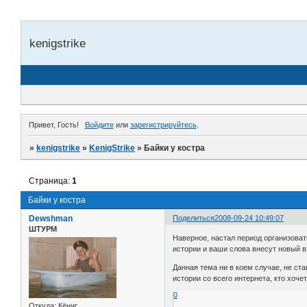
kenigstrike
Привет, Гость!
Войдите
или
зарегистрируйтесь
.
»
kenigstrike
»
KenigStrike
»
Байки у костра
Страница:
1
Байки у костра
Dewshman
Поделиться
2008-09-24 10:49:07
ШТУРМ
Наверное, настал период организоват
истории и ваши слова внесут новый вз
Данная тема ни в коем случае, не ст
истории со всего интернета, кто хоч
0
Откуда:
Кёниг