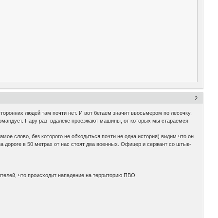
2
оронних людей там почти нет. И вот бегаем значит ввосьмером по лесочку,
командует. Пару раз вдалеке проезжают машины, от которых мы стараемся
амое слово, без которого не обходиться почти не одна история) видим что он
на дороге в 50 метрах от нас стоят два военных. Офицер и сержант со штык-
ителей, что происходит нападение на территорию ПВО.