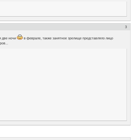
3
и две ночи
в феврале, также занятное зрелище представляло лицо
ов...