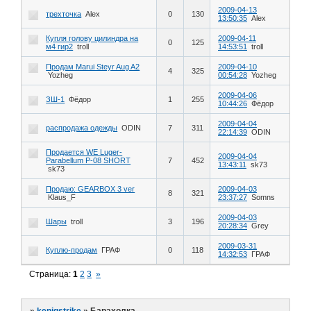
2009-04-13
трехточка
Alex
0
130
13:50:35
Alex
Купля голову цилиндра на
2009-04-11
0
125
м4 гир2
troll
14:53:51
troll
Продам Marui Steyr Aug A2
2009-04-10
4
325
Yozheg
00:54:28
Yozheg
2009-04-06
ЗШ-1
Фёдор
1
255
10:44:26
Фёдор
2009-04-04
распродажа одежды
ODIN
7
311
22:14:39
ODIN
Продается WE Luger-
2009-04-04
Parabellum P-08 SHORT
7
452
13:43:11
sk73
sk73
Продаю: GEARBOX 3 ver
2009-04-03
8
321
Klaus_F
23:37:27
Somns
2009-04-03
Шары
troll
3
196
20:28:34
Grey
2009-03-31
Куплю-продам
ГРАФ
0
118
14:32:53
ГРАФ
Страница:
1
2
3
»
»
kenigstrike
»
Барахолка