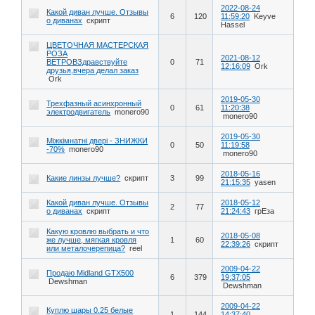
2022-08-24
Какой диван лучше. Отзывы
6
120
11:59:20
Keyve
о диванах
скрипт
Hassel
ЦВЕТОЧНАЯ МАСТЕРСКАЯ
РОЗА
2021-08-12
ВЕТРОВЗдравствуйте
0
71
12:16:09
Ork
друзья,вчера делал заказ
Ork
2019-05-30
Трехфазный асинхронный
0
61
11:20:38
электродвигатель
monero90
monero90
2019-05-30
Міжкімнатні двері - ЗНИЖКИ
0
50
11:19:58
-70%
monero90
monero90
2018-05-16
Какие линзы лучше?
скрипт
3
99
21:15:35
yasen
Какой диван лучше. Отзывы
2018-05-12
2
77
о диванах
скрипт
21:24:43
грЕза
Какую кровлю выбрать и что
2018-05-08
же лучше, мягкая кровля
1
60
22:39:26
скрипт
или металочерепица?
reel
2009-04-22
Продаю Midland GTX500
6
379
19:37:05
Dewshman
Dewshman
2009-04-22
Куплю шары 0.25 белые
1
144
14:37:40