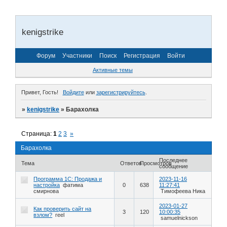
kenigstrike
Форум
Участники
Поиск
Регистрация
Войти
Активные темы
Привет, Гость!
Войдите
или
зарегистрируйтесь
.
»
kenigstrike
»
Барахолка
Страница:
1
2
3
»
Барахолка
Последнее
Тема
Ответов
Просмотров
сообщение
Программа 1С: Продажа и
2023-11-16
настройка
фатима
0
638
11:27:41
смирнова
Тимофеева Ника
2023-01-27
Как проверить сайт на
3
120
10:00:35
взлом?
reel
samuelnickson