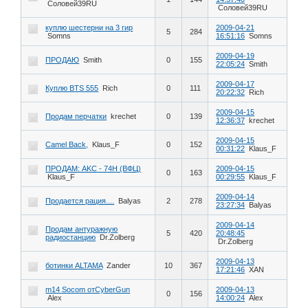
Соловей39RU
Соловей39RU
куплю шестерни на 3 гир
2009-04-21
5
284
Somns
16:51:16
Somns
2009-04-19
ПРОДАЮ
Smith
0
155
22:05:24
Smith
2009-04-17
Куплю BTS 555
Rich
0
111
20:22:32
Rich
2009-04-15
Продам перчатки
krechet
0
139
12:36:37
krechet
2009-04-15
Camel Back,
Klaus_F
0
152
00:31:22
Klaus_F
ПРОДАМ: AKС - 74Н (ВФЦ)
2009-04-15
0
163
Klaus_F
00:29:55
Klaus_F
2009-04-14
Продается рация....
Balyas
2
278
23:27:34
Balyas
2009-04-14
Продам антуражную
5
420
20:48:45
радиостанцию
Dr.Zolberg
Dr.Zolberg
2009-04-13
ботинки ALTAMA
Zander
10
367
17:21:46
XAN
m14 Socom отCyberGun
2009-04-13
0
156
Alex
14:00:24
Alex