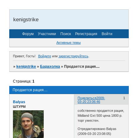
kenigstrike
Форум
Участники
Поиск
Регистрация
Войти
Активные темы
Привет, Гость!
Войдите
или
зарегистрируйтесь
.
»
kenigstrike
»
Барахолка
»
Продается рация....
Страница:
1
Продается рация....
Поделиться
2009-
1
Balyas
03-20 23:06:46
ШТУРМ
собственно продается рация,
Midland Gxt 500 цена 1800 р.
торг уместен.
Отредактировано Balyas
(2009-03-20 23:08:05)