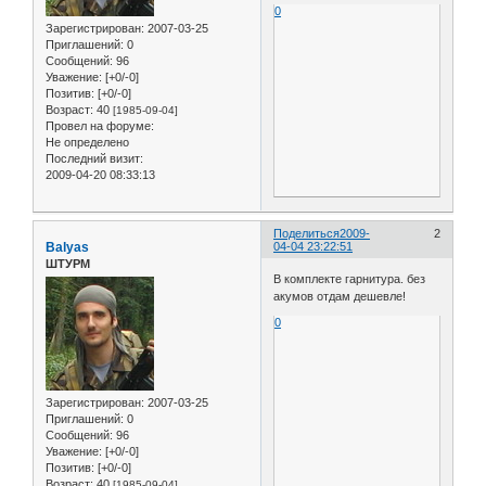
0
Зарегистрирован
: 2007-03-25
Приглашений:
0
Сообщений:
96
Уважение:
[+0/-0]
Позитив:
[+0/-0]
Возраст:
40
[1985-09-04]
Провел на форуме:
Не определено
Последний визит:
2009-04-20 08:33:13
Поделиться
2009-
2
Balyas
04-04 23:22:51
ШТУРМ
В комплекте гарнитура. без
акумов отдам дешевле!
0
Зарегистрирован
: 2007-03-25
Приглашений:
0
Сообщений:
96
Уважение:
[+0/-0]
Позитив:
[+0/-0]
Возраст:
40
[1985-09-04]