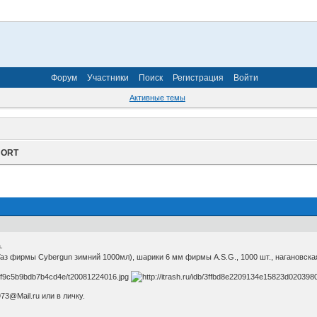
Форум
Участники
Поиск
Регистрация
Войти
Активные темы
HORT
.
Газ фирмы Cybergun зимний 1000мл), шарики 6 мм фирмы A.S.G., 1000 шт., нагановская
73@Mail.ru или в личку.