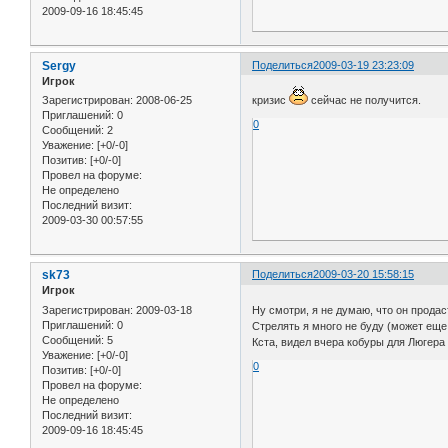
2009-09-16 18:45:45
Sergy
Поделиться
2009-03-19 23:23:09
Игрок
Зарегистрирован
: 2008-06-25
кризис
сейчас не получится.
Приглашений:
0
0
Сообщений:
2
Уважение:
[+0/-0]
Позитив:
[+0/-0]
Провел на форуме:
Не определено
Последний визит:
2009-03-30 00:57:55
sk73
Поделиться
2009-03-20 15:58:15
Игрок
Зарегистрирован
: 2009-03-18
Ну смотри, я не думаю, что он продас
Приглашений:
0
Стрелять я много не буду (может еще 
Сообщений:
5
Кста, видел вчера кобуры для Люгера 
Уважение:
[+0/-0]
0
Позитив:
[+0/-0]
Провел на форуме:
Не определено
Последний визит:
2009-09-16 18:45:45