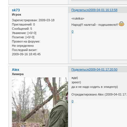
sk73
Поделиться
2009-04-01 16:13:58
Игрок
<ruletka>
Зарегистрирован
: 2009-03-18
Приглашений:
0
Народ!!! налетай - подешевело!!
Сообщений:
5
0
Уважение:
[+0/-0]
Позитив:
[+0/-0]
Провел на форуме:
Не определено
Последний визит:
2009-09-16 18:45:45
Alex
Поделиться
2009-04-01 17:20:50
Химера
жди)
зреют)
да и не надо ходить в эпицентр)
Отредактировано Alex (2009-04-01 17:
0