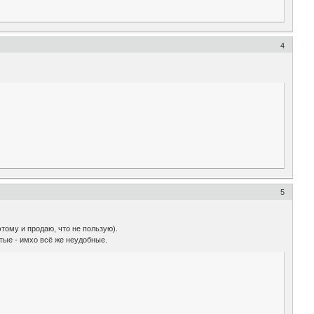
4
5
этому и продаю, что не пользую).
ытые - имхо всё же неудобные.