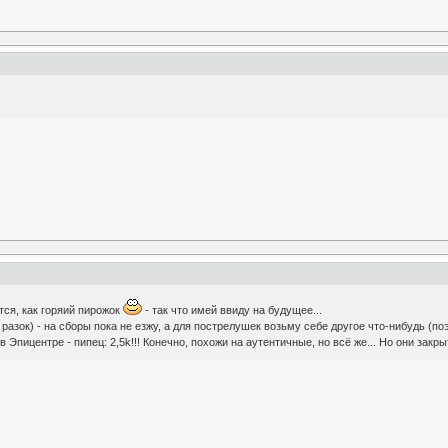
тся, как горяий пирожок
- так что имей ввиду на будущее...
разок) - на сборы пока не езжу, а для пострелушек возьму себе другое что-нибудь (по
в Эпицентре - пипец: 2,5k!!! Конечно, похожи на аутентичные, но всё же... Но они закр