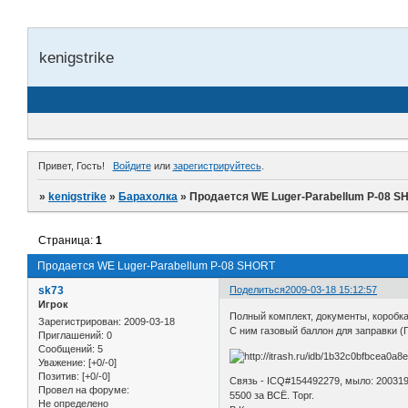
kenigstrike
Привет, Гость!
Войдите
или
зарегистрируйтесь
.
»
kenigstrike
»
Барахолка
»
Продается WE Luger-Parabellum P-08 S
Страница:
1
Продается WE Luger-Parabellum P-08 SHORT
sk73
Поделиться
2009-03-18 15:12:57
Игрок
Полный комплект, документы, коробка
Зарегистрирован
: 2009-03-18
С ним газовый баллон для заправки (
Приглашений:
0
Сообщений:
5
Уважение:
[+0/-0]
Позитив:
[+0/-0]
Связь - ICQ#154492279, мыло: 200319
Провел на форуме:
5500 за ВСЁ. Торг.
Не определено