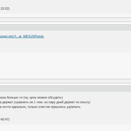
:15:02)
opper.php?i...at_WE%20Pistols
 раза больше =о (ну, цену можно обсудить)
а держат (сравнить не с чем, но пару дней держат по опыту)
ла почти идеально, только хлястик пришлось удлинить.
:40:47)