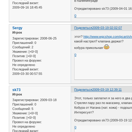
В Калининграде
Последний визит:
2009-09-16 18:45:45
Отредактировано sk73 (2009-04-01 16
0
Sergy
Поделиться
2009-03-19 02:02:07
Игрок
этот?
http://www.wgcshop.com/pcart/sh
Зарегистрирован
: 2008-06-25
какой настрел? клапана держат?
Приглашений:
0
Сообщений:
2
кобура прикольная
Уважение:
[+0/-0]
0
Позитив:
[+0/-0]
Провел на форуме:
Не определено
Последний визит:
2009-03-30 00:57:55
sk73
Поделиться
2009-03-19 12:39:11
Игрок
Этот, только заплатил я за него в два
Зарегистрирован
: 2009-03-18
Стрелял пару раз по магазину, клапан
Приглашений:
0
Кобура от Нагана (нат. кожа) - подош
Сообщений:
5
Интересует?
Уважение:
[+0/-0]
Позитив:
[+0/-0]
Отредактировано sk73 (2009-03-19 12
Провел на форуме:
Не определено
0
Последний визит: