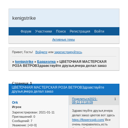
kenigstrike
Форум
Участники
Поиск
Регистрация
Войти
Активные темы
Привет, Гость!
Войдите
или
зарегистрируйтесь
.
»
kenigstrike
»
Барахолка
»
ЦВЕТОЧНАЯ МАСТЕРСКАЯ
РОЗА ВЕТРОВЗдравствуйте друзья,вчера делал заказ
Страница:
1
ЦВЕТОЧНАЯ МАСТЕРСКАЯ РОЗА ВЕТРОВЗдравствуйте
друзья,вчера делал заказ
Поделиться
2021-
1
Ork
08-12 12:16:09
Игрок
Здравствуйте друзья,вчера
Зарегистрирован
: 2021-01-11
делал заказ цветов вот здесь
Приглашений:
0
https://flowersspb.com/
Все
Сообщений:
7
очень понравилось,есть
Уважение:
[+0/-0]