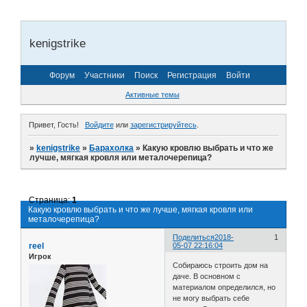
kenigstrike
Форум
Участники
Поиск
Регистрация
Войти
Активные темы
Привет, Гость!
Войдите
или
зарегистрируйтесь
.
»
kenigstrike
»
Барахолка
»
Какую кровлю выбрать и что же
лучше, мягкая кровля или металочерепица?
Страница:
1
Какую кровлю выбрать и что же лучше, мягкая кровля или
металочерепица?
Поделиться
2018-
1
reel
05-07 22:16:04
Игрок
Собираюсь строить дом на
даче. В основном с
материалом определился, но
не могу выбрать себе