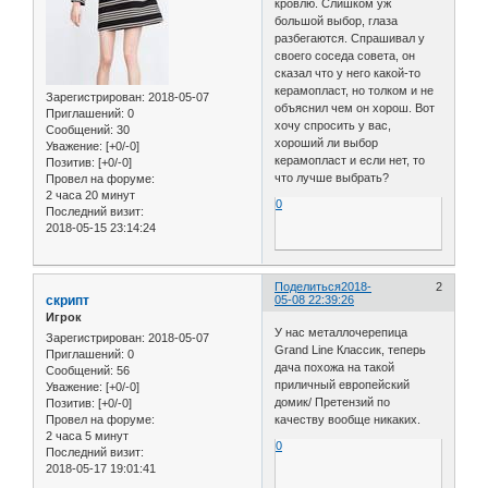
кровлю. Слишком уж
большой выбор, глаза
разбегаются. Спрашивал у
своего соседа совета, он
сказал что у него какой-то
керамопласт, но толком и не
Зарегистрирован
: 2018-05-07
объяснил чем он хорош. Вот
Приглашений:
0
хочу спросить у вас,
Сообщений:
30
хороший ли выбор
Уважение:
[+0/-0]
керамопласт и если нет, то
Позитив:
[+0/-0]
что лучше выбрать?
Провел на форуме:
2 часа 20 минут
0
Последний визит:
2018-05-15 23:14:24
Поделиться
2018-
2
скрипт
05-08 22:39:26
Игрок
У нас металлочерепица
Зарегистрирован
: 2018-05-07
Grand Line Классик, теперь
Приглашений:
0
дача похожа на такой
Сообщений:
56
приличный европейский
Уважение:
[+0/-0]
домик/ Претензий по
Позитив:
[+0/-0]
качеству вообще никаких.
Провел на форуме:
2 часа 5 минут
0
Последний визит:
2018-05-17 19:01:41