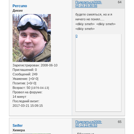
Поделиться
2009-
64
Percuno
02-13 23:30:56
Дикие
будете смеяться, но и я
ничего не понял.....
<dikiy smeh> <dikiy smeh>
<dikiy smeh>
0
Зарегистрирован
: 2008-06-10
Приглашений:
0
Сообщений:
249
Уважение:
[+0/-0]
Позитив:
[+0/-0]
Возраст:
50
[1976-04-13]
Провел на форуме:
14 минут
Последний визит:
2017-03-21 15:09:15
Поделиться
2009-
65
Seifer
02-13 23:46:53
Химера