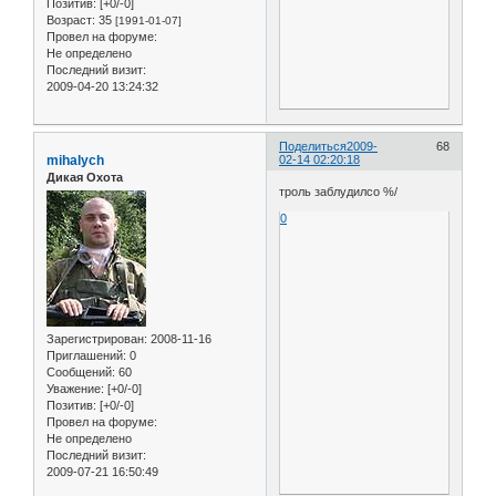
Позитив:
[+0/-0]
Возраст:
35
[1991-01-07]
Провел на форуме:
Не определено
Последний визит:
2009-04-20 13:24:32
Поделиться
2009-
68
mihalych
02-14 02:20:18
Дикая Охота
троль заблудилсо %/
0
Зарегистрирован
: 2008-11-16
Приглашений:
0
Сообщений:
60
Уважение:
[+0/-0]
Позитив:
[+0/-0]
Провел на форуме:
Не определено
Последний визит:
2009-07-21 16:50:49