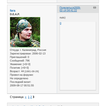
Поделиться
2009-
69
fara
02-14 04:41:22
D.E.A.P.
nuts)
0
Откуда:
г. Калиниград, Россия
Зарегистрирован
: 2006-02-13
Приглашений:
0
Сообщений:
796
Уважение:
[+0/-0]
Позитив:
[+0/-0]
Возраст:
44
[1981-08-26]
Провел на форуме:
Не определено
Последний визит:
2009-08-17 00:51:55
Страница:
«
1
2
3