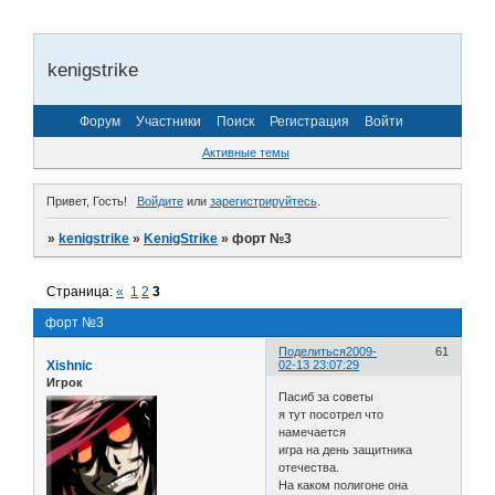
kenigstrike
Форум
Участники
Поиск
Регистрация
Войти
Активные темы
Привет, Гость!
Войдите
или
зарегистрируйтесь
.
»
kenigstrike
»
KenigStrike
»
форт №3
Страница:
«
1
2
3
форт №3
Поделиться
2009-
61
Xishnic
02-13 23:07:29
Игрок
Пасиб за советы
я тут посотрел что
намечается
игра на день защитника
отечества.
На каком полигоне она