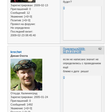
будет?
Зарегистрирован
: 2009-02-13
0
Приглашений:
0
Сообщений:
12
Уважение:
[+0/-0]
Позитив:
[+0/-0]
Провел на форуме:
Не определено
Последний визит:
2009-02-23 08:45:40
Поделиться
2009-
62
krechet
02-13 23:12:08
Дикая Охота
если не написано значит не
определились с проведением
ещё
ближе к дате решат
0
Откуда:
Калининград
Зарегистрирован
: 2005-01-24
Приглашений:
0
Сообщений:
1492
Уважение:
[+0/-0]