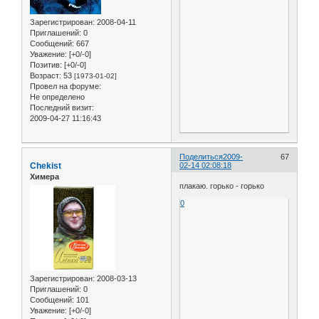
Зарегистрирован
: 2008-04-11
Приглашений:
0
Сообщений:
667
Уважение:
[+0/-0]
Позитив:
[+0/-0]
Возраст:
53
[1973-01-02]
Провел на форуме:
Не определено
Последний визит:
2009-04-27 11:16:43
Поделиться
2009-
67
Chekist
02-14 02:08:18
Химера
плакаю. горько - горько
0
Зарегистрирован
: 2008-03-13
Приглашений:
0
Сообщений:
101
Уважение:
[+0/-0]