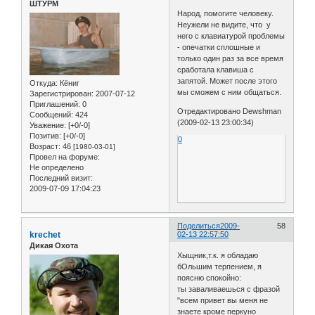
ШТУРМ
Народ, помогите человеку.
Неужели не видите, что у
него с клавиатурой проблемы
- опечатки сплошные и
только один раз за все время
сработала клавиша с
запятой. Может после этого
Откуда:
Кёниг
мы сможем с ним общаться.
Зарегистрирован
: 2007-07-12
Приглашений:
0
Отредактировано Dewshman
Сообщений:
424
(2009-02-13 23:00:34)
Уважение:
[+0/-0]
Позитив:
[+0/-0]
0
Возраст:
46
[1980-03-01]
Провел на форуме:
Не определено
Последний визит:
2009-07-09 17:04:23
Поделиться
2009-
58
krechet
02-13 22:57:50
Дикая Охота
Хыщник,т.к. я обладаю
бОльшим терпением, я
поясню спокойно:
ты заваливаешься с фразой
"всем привет вы меня не
знаете кроме перкуно