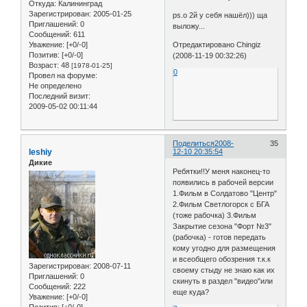
Откуда:
Калининград
Зарегистрирован
: 2005-01-25
ps.о 2й у себя нашёл))) ща
Приглашений:
0
выложу...
Сообщений:
611
Уважение:
[+0/-0]
Отредактировано Chingiz
Позитив:
[+0/-0]
(2008-11-19 00:32:26)
Возраст:
48
[1978-01-25]
0
Провел на форуме:
Не определено
Последний визит:
2009-05-02 00:11:44
Поделиться
2008-
35
leshiy
12-10 20:35:54
Дикие
Ребятки!!У меня наконец-то
появились в рабочей версии
1.Фильм в Солдатово "Центр"
2.Фильм Светлогорск с БГА
(тоже рабочка) 3.Фильм
Закрытие сезона "Форт №3"
(рабочка) - готов передать
кому угодно для размещения
и всеобщего обозрения т.к.к
Зарегистрирован
: 2008-07-11
своему стыду не знаю как их
Приглашений:
0
скинуть в раздел "видео"или
Сообщений:
222
еще куда?
Уважение:
[+0/-0]