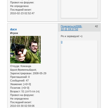
Провел на форуме:
Не определено
Последний визит:
2010-02-23 02:52:47
Поделиться
2008-
42
duce
12-11 19:17:52
Игрок
Ре и зервирую! =)
0
Откуда:
Команда
&quot;Фримены&quot;
Зарегистрирован
: 2008-05-29
Приглашений:
0
Сообщений:
47
Уважение:
[+0/-0]
Позитив:
[+0/-0]
Возраст:
51
[1975-04-24]
Провел на форуме:
Не определено
Последний визит:
2010-03-30 02:59:06