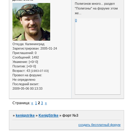
Полигонов много... раздел
"Полигоны" на форуме этом
же...
0
Откуда:
Калининград
Зарегистрирован
: 2005-01-24
Приглашений:
0
Сообщений:
1492
Уважение:
[+0/-0]
Позитив:
[+0/-0]
Возраст:
43
[1983-07-03]
Провел на форуме:
Не определено
Последний визит:
2009-05-06 00:13:33
Страница:
«
1
2
3
»
»
kenigstrike
»
KenigStrike
»
форт №3
создать бесплатный форум