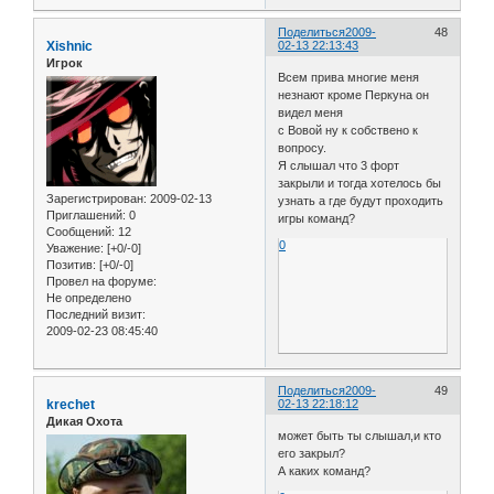
Поделиться
2009-
48
Xishnic
02-13 22:13:43
Игрок
Всем прива многие меня
незнают кроме Перкуна он
видел меня
с Вовой ну к собствено к
вопросу.
Я слышал что 3 форт
закрыли и тогда хотелось бы
Зарегистрирован
: 2009-02-13
узнать а где будут проходить
Приглашений:
0
игры команд?
Сообщений:
12
0
Уважение:
[+0/-0]
Позитив:
[+0/-0]
Провел на форуме:
Не определено
Последний визит:
2009-02-23 08:45:40
Поделиться
2009-
49
krechet
02-13 22:18:12
Дикая Охота
может быть ты слышал,и кто
его закрыл?
А каких команд?