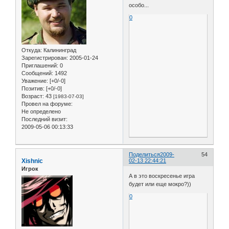
особо...
0
Откуда:
Калининград
Зарегистрирован
: 2005-01-24
Приглашений:
0
Сообщений:
1492
Уважение:
[+0/-0]
Позитив:
[+0/-0]
Возраст:
43
[1983-07-03]
Провел на форуме:
Не определено
Последний визит:
2009-05-06 00:13:33
Поделиться
2009-
54
Xishnic
02-13 22:44:21
Игрок
А в это воскресенье игра
будет или еще мокро?))
0