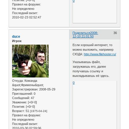
Позитив:
[+0/-0]
0
Провел на форуме:
Не определено
Последний визит:
2010-02-23 02:52:47
Поделиться
2008-
36
duce
12-10 21:01:50
Игрок
Если хороший интернет, то
можно выложить, например
СЮДА:
http://www.filehoster.ru/
Указываешь файл,
загружаешь его, далее
получаешь ссылку и
выкладываешь её здесь.
Откуда:
Команда
0
&quot;Фримены&quot;
Зарегистрирован
: 2008-05-29
Приглашений:
0
Сообщений:
47
Уважение:
[+0/-0]
Позитив:
[+0/-0]
Возраст:
51
[1975-04-24]
Провел на форуме:
Не определено
Последний визит:
2010-03-30 02:59:06