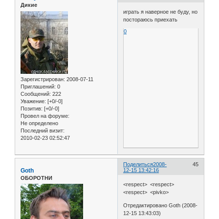
Дикие
играть я наверное не буду, но
постораюсь приехать
0
Зарегистрирован
: 2008-07-11
Приглашений:
0
Сообщений:
222
Уважение:
[+0/-0]
Позитив:
[+0/-0]
Провел на форуме:
Не определено
Последний визит:
2010-02-23 02:52:47
Поделиться
2008-
45
Goth
12-15 13:42:16
ОБОРОТНИ
<respect> <respect>
<respect> <pivko>
Отредактировано Goth (2008-
12-15 13:43:03)