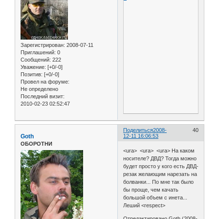
Зарегистрирован
: 2008-07-11
Приглашений:
0
Сообщений:
222
Уважение:
[+0/-0]
Позитив:
[+0/-0]
Провел на форуме:
Не определено
Последний визит:
2010-02-23 02:52:47
Поделиться
2008-
40
Goth
12-11 16:06:53
ОБОРОТНИ
<ura> <ura> <ura> На каком
носителе? ДВД? Тогда можно
будет просто у кого есть ДВД-
резак желающим нарезать на
болванки... По мне так было
бы проще, чем качать
большой объем с инета...
Леший <respect>
Отредактировано Goth (2008-