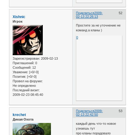
Поделиться
2009-
52
Xishnic
02-13 22:26:13
Игрок
Простите за не уточнение не
команд а кланы )
0
Зарегистрирован
: 2009-02-13
Приглашений:
0
Сообщений:
12
Уважение:
[+0/-0]
Позитив:
[+0/-0]
Провел на форуме:
Не определено
Последний визит:
2009-02-23 08:45:40
Поделиться
2009-
53
krechet
02-13 22:42:50
Дикая Охота
каждый день что-то новое
узнаешь тут
про кланы порадовало