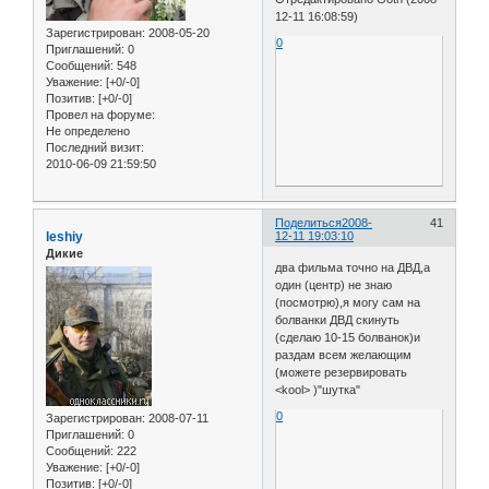
12-11 16:08:59)
Зарегистрирован
: 2008-05-20
0
Приглашений:
0
Сообщений:
548
Уважение:
[+0/-0]
Позитив:
[+0/-0]
Провел на форуме:
Не определено
Последний визит:
2010-06-09 21:59:50
Поделиться
2008-
41
leshiy
12-11 19:03:10
Дикие
два фильма точно на ДВД,а
один (центр) не знаю
(посмотрю),я могу сам на
болванки ДВД скинуть
(сделаю 10-15 болванок)и
раздам всем желающим
(можете резервировать
<kool> )"шутка"
0
Зарегистрирован
: 2008-07-11
Приглашений:
0
Сообщений:
222
Уважение:
[+0/-0]
Позитив:
[+0/-0]