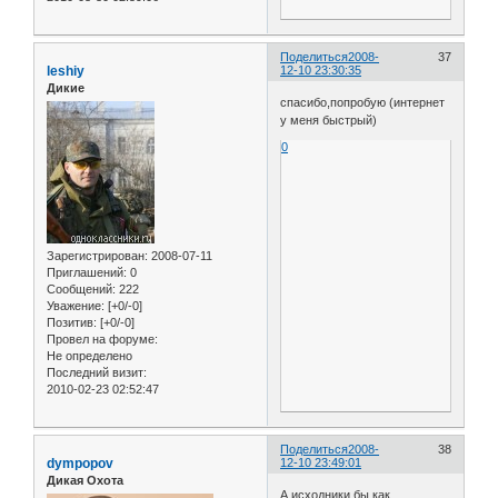
Поделиться
2008-
37
leshiy
12-10 23:30:35
Дикие
спасибо,попробую (интернет
у меня быстрый)
0
Зарегистрирован
: 2008-07-11
Приглашений:
0
Сообщений:
222
Уважение:
[+0/-0]
Позитив:
[+0/-0]
Провел на форуме:
Не определено
Последний визит:
2010-02-23 02:52:47
Поделиться
2008-
38
dympopov
12-10 23:49:01
Дикая Охота
А исходники бы как