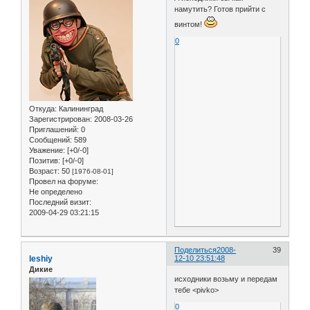
намутить? Готов прийти с
винтом!
0
Откуда:
Калининград
Зарегистрирован
: 2008-03-26
Приглашений:
0
Сообщений:
589
Уважение:
[+0/-0]
Позитив:
[+0/-0]
Возраст:
50
[1976-08-01]
Провел на форуме:
Не определено
Последний визит:
2009-04-29 03:21:15
Поделиться
2008-
39
leshiy
12-10 23:51:48
Дикие
исходники возьму и передам
тебе <pivko>
0