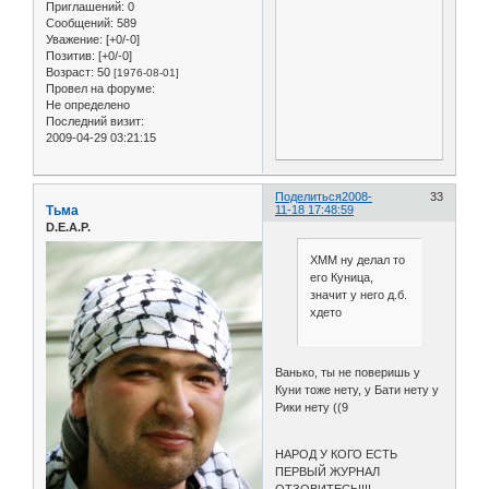
Приглашений:
0
Сообщений:
589
Уважение:
[+0/-0]
Позитив:
[+0/-0]
Возраст:
50
[1976-08-01]
Провел на форуме:
Не определено
Последний визит:
2009-04-29 03:21:15
Поделиться
2008-
33
Тьма
11-18 17:48:59
D.E.A.P.
ХММ ну делал то
его Куница,
значит у него д.б.
хдето
Ванько, ты не поверишь у
Куни тоже нету, у Бати нету у
Рики нету ((9
НАРОД У КОГО ЕСТЬ
ПЕРВЫЙ ЖУРНАЛ
ОТЗОВИТЕСЬ!!!!