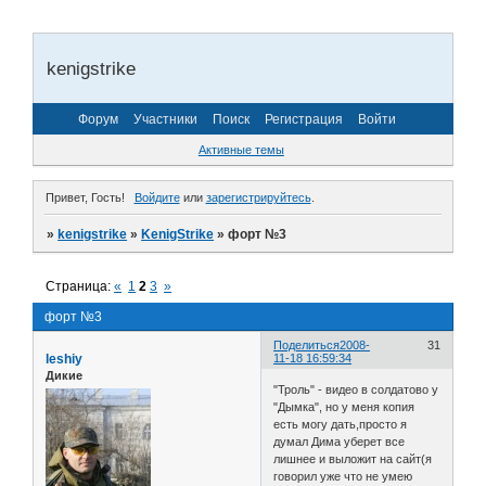
kenigstrike
Форум
Участники
Поиск
Регистрация
Войти
Активные темы
Привет, Гость!
Войдите
или
зарегистрируйтесь
.
»
kenigstrike
»
KenigStrike
»
форт №3
Страница:
«
1
2
3
»
форт №3
Поделиться
2008-
31
leshiy
11-18 16:59:34
Дикие
"Троль" - видео в солдатово у
"Дымка", но у меня копия
есть могу дать,просто я
думал Дима уберет все
лишнее и выложит на сайт(я
говорил уже что не умею