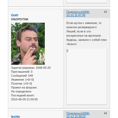
Поделиться
2008-
43
Goth
12-12 11:47:45
ОБОРОТНИ
Если шутка с намеком, то
конечно резервирую=)
Леший, если в это
воскресенье на арсенале
будешь, захвати с собой плиз
<bravo>
0
Зарегистрирован
: 2008-05-20
Приглашений:
0
Сообщений:
548
Уважение:
[+0/-0]
Позитив:
[+0/-0]
Провел на форуме:
Не определено
Последний визит:
2010-06-09 21:59:50
Поделиться
2008-
44
leshiy
12-12 21:49:22