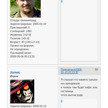
0
Откуда:
Калининград
Зарегистрирован
: 2005-01-24
Приглашений:
0
Сообщений:
1492
Уважение:
[+0/-0]
Позитив:
[+0/-0]
Возраст:
43
[1983-07-03]
Провел на форуме:
Не определено
Последний визит:
2009-05-06 00:13:33
Поделиться
2009-
50
Xishnic
02-13 22:23:37
Игрок
Я слышал что какието шишки
его орендовали
и теперь там будет кафе, или
гостиница
чтото вытом роде.
0
Зарегистрирован
: 2009-02-13