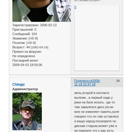
0
Зарегистрирован
: 2006-02-13
Приглашений:
0
Сообщений:
154
Уважение:
[+0/-0]
Позитив:
[+0/-0]
Возраст:
44
[1982-04-16]
Провел на форуме:
Не определено
Последний визит:
2009-04-03 18:50:06
Поделиться
2008-
34
Chingiz
11-18 22:47:18
Администратор
жень,второй в контакте
выложи , а первый надо у
рики на базе искать. где-то
там завалялся диск.(если
мне не изменяет память,куня
говорил что он там оставлял)
а ваще народ посморите по
дискам старым,может уже и
не помните что у вас есть