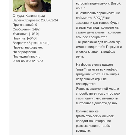
который видел меня с Вовой,
но я.."
и начинаешь спрашивать не
Откуда:
Калининград
пойми что. ВРОДЕ как
Зарегистрирован
: 2005-01-24
закрыли, и где теперь будут
Приглашений:
0
играть команды которые на
Сообщений:
1492
самом деле кланы... которые
Уважение:
[+0/-0]
там все собираются.
Позитив:
[+0/-0]
Так расскажи для начала где
Возраст:
43
[1983-07-03]
именно видел тебя Перкуно и
Провел на форуме:
о каких кланах тыведёшь
Не определено
Последний визит:
речь.
2009-05-06 00:13:33
На форуме есть раздел
"игры" где есть вся инфа о
грядущих играх. Если инфы
нету значит игры не
планируется.
Ясность изложенной мысли
способствует тому что люди
таки поймут, что именно ты
пытаешься донести до них.
Количество же
грамматических ошибок
наводит на нехорошие
размышления о твоём
возрасте.