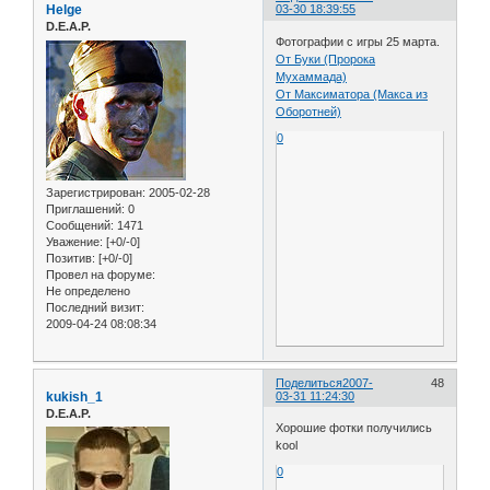
Helge
03-30 18:39:55
D.E.A.P.
Фотографии с игры 25 марта.
От Буки (Пророка
Мухаммада)
От Максиматора (Макса из
Оборотней)
0
Зарегистрирован
: 2005-02-28
Приглашений:
0
Сообщений:
1471
Уважение:
[+0/-0]
Позитив:
[+0/-0]
Провел на форуме:
Не определено
Последний визит:
2009-04-24 08:08:34
Поделиться
2007-
48
kukish_1
03-31 11:24:30
D.E.A.P.
Хорошие фотки получились
kool
0