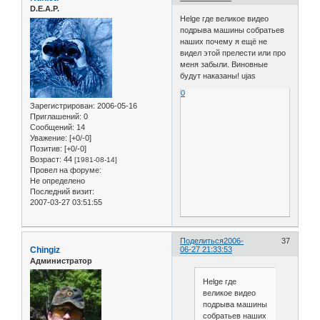
D.E.A.P.
Helge где великое видео
подрыва машины собратьев
наших почему я ещё не
видел этой прелести или про
меня забыли. Виновные
будут наказаны! ujas
0
Зарегистрирован
: 2006-05-16
Приглашений:
0
Сообщений:
14
Уважение:
[+0/-0]
Позитив:
[+0/-0]
Возраст:
44
[1981-08-14]
Провел на форуме:
Не определено
Последний визит:
2007-03-27 03:51:55
Поделиться
2006-
37
Chingiz
06-27 21:33:53
Администратор
Helge где
великое видео
подрыва машины
собратьев наших