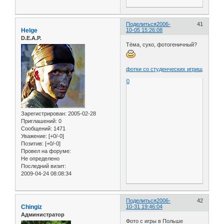
Поделиться
2006-
41
Helge
10-05 15:26:08
D.E.A.P.
Тёма, суко, фотогеничный?
фотки со студенческих игрищ
0
Зарегистрирован
: 2005-02-28
Приглашений:
0
Сообщений:
1471
Уважение:
[+0/-0]
Позитив:
[+0/-0]
Провел на форуме:
Не определено
Последний визит:
2009-04-24 08:08:34
Поделиться
2006-
42
Chingiz
10-31 19:46:04
Администратор
Фото с игры в Польше