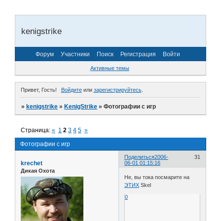
kenigstrike
Форум
Участники
Поиск
Регистрация
Войти
Активные темы
Привет, Гость!
Войдите
или
зарегистрируйтесь
.
»
kenigstrike
»
KenigStrike
»
Фотографии с игр
Страница:
«
1
2
3
4
5
»
Фотографии с игр
Поделиться
2006-
31
krechet
06-01 01:15:16
Дикая Охота
Не, вы тока посмарите на
ЭТИХ
Skel
0