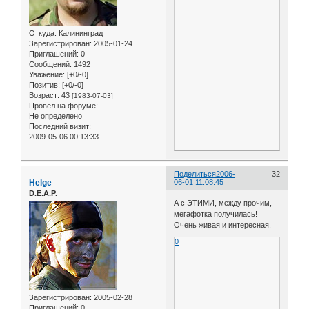
Откуда:
Калининград
Зарегистрирован
: 2005-01-24
Приглашений:
0
Сообщений:
1492
Уважение:
[+0/-0]
Позитив:
[+0/-0]
Возраст:
43
[1983-07-03]
Провел на форуме:
Не определено
Последний визит:
2009-05-06 00:13:33
Поделиться
2006-
32
Helge
06-01 11:08:45
D.E.A.P.
А с ЭТИМИ, между прочим,
мегафотка получилась!
Очень живая и интересная.
0
Зарегистрирован
: 2005-02-28
Приглашений:
0