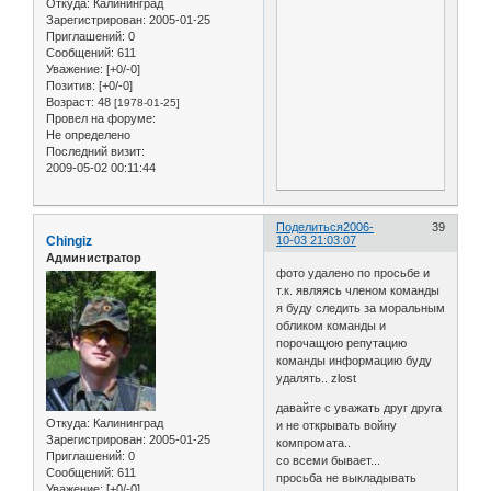
Откуда:
Калининград
Зарегистрирован
: 2005-01-25
Приглашений:
0
Сообщений:
611
Уважение:
[+0/-0]
Позитив:
[+0/-0]
Возраст:
48
[1978-01-25]
Провел на форуме:
Не определено
Последний визит:
2009-05-02 00:11:44
Поделиться
2006-
39
Chingiz
10-03 21:03:07
Администратор
фото удалено по просьбе и
т.к. являясь членом команды
я буду следить за моральным
обликом команды и
порочащюю репутацию
команды информацию буду
удалять.. zlost
давайте с уважать друг друга
Откуда:
Калининград
и не открывать войну
Зарегистрирован
: 2005-01-25
компромата..
Приглашений:
0
со всеми бывает...
Сообщений:
611
просьба не выкладывать
Уважение:
[+0/-0]