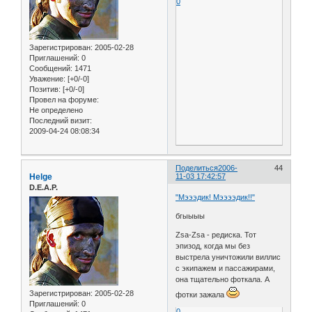
0
Зарегистрирован
: 2005-02-28
Приглашений:
0
Сообщений:
1471
Уважение:
[+0/-0]
Позитив:
[+0/-0]
Провел на форуме:
Не определено
Последний визит:
2009-04-24 08:08:34
Поделиться
2006-
44
Helge
11-03 17:42:57
D.E.A.P.
"Мэээдик! Мээээдик!!"
бгыыыы
Zsa-Zsa - редиска. Тот
эпизод, когда мы без
выстрела уничтожили виллис
с экипажем и пассажирами,
она тщательно фоткала. А
Зарегистрирован
: 2005-02-28
фотки зажала
Приглашений:
0
0