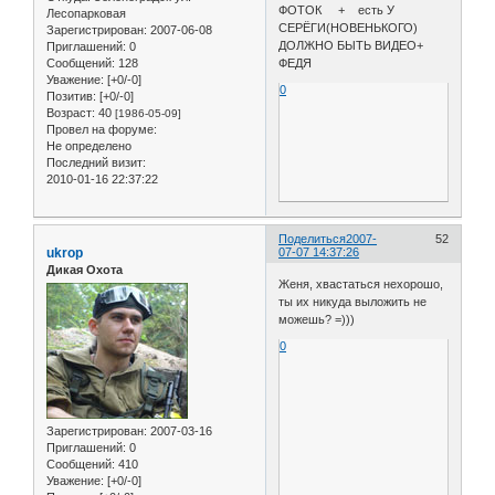
ФОТОК + есть У
Лесопарковая
СЕРЁГИ(НОВЕНЬКОГО)
Зарегистрирован
: 2007-06-08
ДОЛЖНО БЫТЬ ВИДЕО+
Приглашений:
0
Сообщений:
128
ФЕДЯ
Уважение:
[+0/-0]
0
Позитив:
[+0/-0]
Возраст:
40
[1986-05-09]
Провел на форуме:
Не определено
Последний визит:
2010-01-16 22:37:22
Поделиться
2007-
52
ukrop
07-07 14:37:26
Дикая Охота
Женя, хвастаться нехорошо,
ты их никуда выложить не
можешь? =)))
0
Зарегистрирован
: 2007-03-16
Приглашений:
0
Сообщений:
410
Уважение:
[+0/-0]