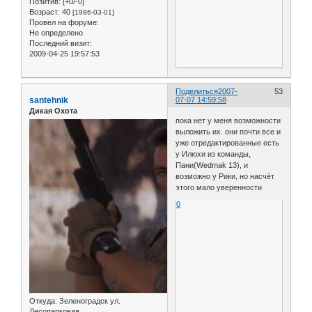
Позитив:
[+0/-0]
Возраст:
40
[1986-03-01]
Провел на форуме:
Не определено
Последний визит:
2009-04-25 19:57:53
Поделиться
2007-
53
santehnik
07-07 14:59:58
Дикая Охота
пока нет у меня возможности
выложить их. они почти все и
уже отредактированные есть
у Илюхи из команды,
Пани(Wedmak 13), и
возможно у Рики, но насчёт
этого мало уверенности
0
Откуда:
Зеленоградск ул.
Лесопарковая