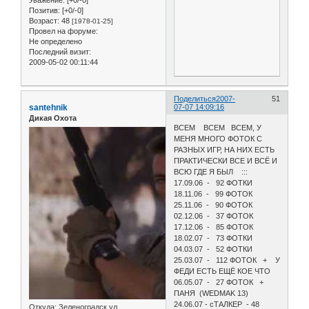
Позитив:
[+0/-0]
Возраст:
48
[1978-01-25]
Провел на форуме:
Не определено
Последний визит:
2009-05-02 00:11:44
Поделиться
2007-
51
santehnik
07-07 14:09:16
Дикая Охота
ВСЕМ ВСЕМ ВСЕМ, У
МЕНЯ МНОГО ФОТОК С
РАЗНЫХ ИГР, НА НИХ ЕСТЬ
ПРАКТИЧЕСКИ ВСЕ И ВСЁ И
ВСЮ ГДЕ Я БЫЛ :::
17.09.06 - 92 ФОТКИ
18.11.06 - 99 ФОТОК
25.11.06 - 90 ФОТОК
02.12.06 - 37 ФОТОК
17.12.06 - 85 ФОТОК
18.02.07 - 73 ФОТКИ
04.03.07 - 52 ФОТКИ
25.03.07 - 112 ФОТОК + У
ФЕДИ ЕСТЬ ЕЩЁ КОЕ ЧТО
06.05.07 - 27 ФОТОК +
ПАНЯ (WEDMAK 13)
24.06.07 - сТАЛКЕР - 48
Откуда:
Зеленоградск ул.