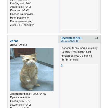
Сообщений:
1471
Уважение:
[+0/-0]
Позитив:
[+0/-0]
Провел на форуме:
Не определено
Последний визит:
2009-04-24 08:08:34
Поделиться
2006-
33
Zahar
06-01 17:06:43
Дикая Охота
Господа! Я вам больше скажу
- с этими "бойцами" вам
придеться ехать в Минск.
ГЫГЫГЫ help
0
Зарегистрирован
: 2006-04-07
Приглашений:
0
Сообщений:
277
Уважение:
[+0/-0]