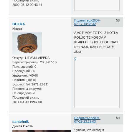
Последний визит:
2009-05-12 00:43:41
Поделиться
2007-
58
BULKA
07-17 14:33:32
Игрок
A VOT MOY FOTKI IZ KOTLA
POLUCITE KOGDA V
KLAIPEDE BUDET BOI. INACE
NEZNAJU KAK PEREDAT!!
zlost
Откуда:
LITVA KLAIPEDA
0
Зарегистрирован
: 2007-07-16
Приглашений:
0
Сообщений:
86
Уважение:
[+0/-0]
Позитив:
[+0/-0]
Возраст:
54
[1971-12-17]
Провел на форуме:
Не определено
Последний визит:
2011-03-30 19:47:00
Поделиться
2007-
59
santehnik
07-29 23:29:03
Дикая Охота
Чуваки, кто сегодня