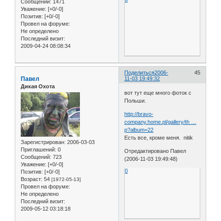
Сообщений:
1471
Уважение:
[+0/-0]
Позитив:
[+0/-0]
Провел на форуме:
Не определено
Последний визит:
2009-04-24 08:08:34
Поделиться
2006-
45
Павел
11-03 19:49:32
Дикая Охота
вот тут еще много фоток с
Польши.
http://bravo-
company.home.pl/gallery/th …
p?album=22
Есть все, кроме меня. nitik
Зарегистрирован
: 2006-03-03
Приглашений:
0
Отредактировано Павел
Сообщений:
723
(2006-11-03 19:49:48)
Уважение:
[+0/-0]
0
Позитив:
[+0/-0]
Возраст:
54
[1972-05-13]
Провел на форуме:
Не определено
Последний визит:
2009-05-12 03:18:18