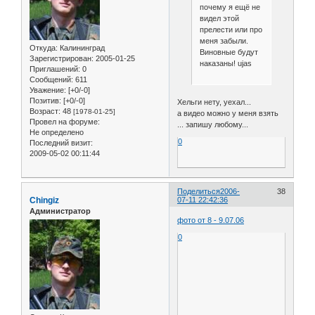
почему я ещё не
видел этой
прелести или про
меня забыли.
Откуда:
Калининград
Виновные будут
Зарегистрирован
: 2005-01-25
наказаны! ujas
Приглашений:
0
Сообщений:
611
Уважение:
[+0/-0]
Позитив:
[+0/-0]
Хельги нету, уехал...
Возраст:
48
[1978-01-25]
а видео можно у меня взять
Провел на форуме:
... запишу любому...
Не определено
0
Последний визит:
2009-05-02 00:11:44
Поделиться
2006-
38
Chingiz
07-11 22:42:36
Администратор
фото от 8 - 9.07.06
0