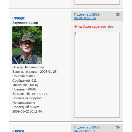
Поделиться
2006-
35
Chingiz
06-04 15:29:16
Администратор
Флуд будет караться
zlost
0
Откуда:
Калининград
Зарегистрирован
: 2005-01-25
Приглашений:
0
Сообщений:
611
Уважение:
[+0/-0]
Позитив:
[+0/-0]
Возраст:
48
[1978-01-25]
Провел на форуме:
Не определено
Последний визит:
2009-05-02 00:11:44
Поделиться
2006-
36
Kunica
06-27 00:23:11