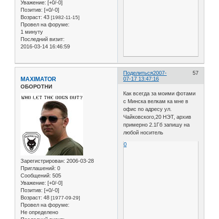
Уважение:
[+0/-0]
Позитив:
[+0/-0]
Возраст:
43
[1982-11-15]
Провел на форуме:
1 минуту
Последний визит:
2016-03-14 16:46:59
Поделиться
2007-
57
MAXIMATOR
07-17 13:47:16
ОБОРОТНИ
Как всегда за моими фотами
с Минска велкам ка мне в
офис по адресу ул.
Чайковского,20 НЭТ, архив
примерно 2.1Гб запишу на
любой носитель
0
Зарегистрирован
: 2006-03-28
Приглашений:
0
Сообщений:
505
Уважение:
[+0/-0]
Позитив:
[+0/-0]
Возраст:
48
[1977-09-29]
Провел на форуме:
Не определено