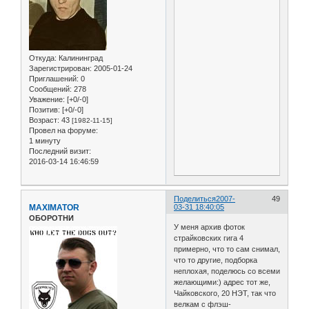
Откуда:
Калининград
Зарегистрирован
: 2005-01-24
Приглашений:
0
Сообщений:
278
Уважение:
[+0/-0]
Позитив:
[+0/-0]
Возраст:
43
[1982-11-15]
Провел на форуме:
1 минуту
Последний визит:
2016-03-14 16:46:59
Поделиться
2007-
49
MAXIMATOR
03-31 18:40:05
ОБОРОТНИ
У меня архив фоток
страйковских гига 4
примерно, что то сам снимал,
что то другие, подборка
неплохая, поделюсь со всеми
желающими:) адрес тот же,
Чайковского, 20 НЭТ, так что
велкам с флэш-