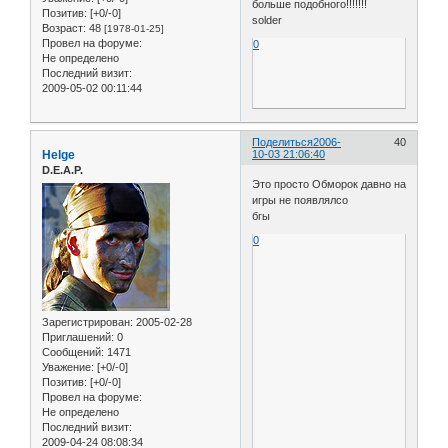
больше подобного!!!!!!!
Позитив:
[+0/-0]
solder
Возраст:
48
[1978-01-25]
Провел на форуме:
0
Не определено
Последний визит:
2009-05-02 00:11:44
Поделиться
2006-
40
Helge
10-03 21:06:40
D.E.A.P.
Это просто Обморок давно на
игры не появлялсо
бгы
0
Зарегистрирован
: 2005-02-28
Приглашений:
0
Сообщений:
1471
Уважение:
[+0/-0]
Позитив:
[+0/-0]
Провел на форуме:
Не определено
Последний визит:
2009-04-24 08:08:34