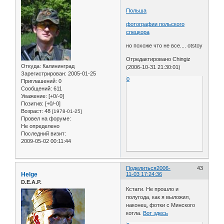
Польша
фотографии польского
спецкора
но похоже что не все.... otstoy
Отредактировано Chingiz
Откуда:
Калининград
(2006-10-31 21:30:01)
Зарегистрирован
: 2005-01-25
0
Приглашений:
0
Сообщений:
611
Уважение:
[+0/-0]
Позитив:
[+0/-0]
Возраст:
48
[1978-01-25]
Провел на форуме:
Не определено
Последний визит:
2009-05-02 00:11:44
Поделиться
2006-
43
Helge
11-03 17:24:36
D.E.A.P.
Кстати. Не прошло и
полугода, как я выложил,
наконец, фотки с Минского
котла.
Вот здесь