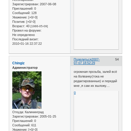
Зарегистрирован
: 2007-06-08
Приглашений:
0
Сообщений:
128
Уважение:
[+0/-0]
Позитив:
[+0/-0]
Возраст:
40
[1986-05-09]
Провел на форуме:
Не определено
Последний визит:
2010-01-16 22:37:22
Поделиться
2007-
54
Chingiz
07-07 18:52:29
Администратор
огромная прозьба, залей всё
на болванку(тока не
редактированные) и передай
мне ,я сам их выложу....
0
Откуда:
Калининград
Зарегистрирован
: 2005-01-25
Приглашений:
0
Сообщений:
611
Уважение:
[+0/-0]