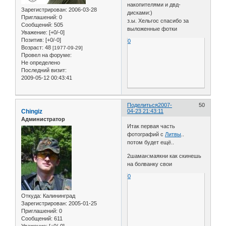
накопителями и двд-
Зарегистрирован
: 2006-03-28
дисками:)
Приглашений:
0
з.ы. Хельгос спасибо за
Сообщений:
505
выложенные фотки
Уважение:
[+0/-0]
Позитив:
[+0/-0]
0
Возраст:
48
[1977-09-29]
Провел на форуме:
Не определено
Последний визит:
2009-05-12 00:43:41
Поделиться
2007-
50
Chingiz
04-23 21:43:11
Администратор
Итак первая часть
фотографий с
Литвы
..
потом будет ещё..
2шаман:маякни как скинешь
на болванку свои
0
Откуда:
Калининград
Зарегистрирован
: 2005-01-25
Приглашений:
0
Сообщений:
611
Уважение:
[+0/-0]