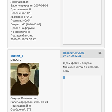
Лесопарковая
Зарегистрирован
: 2007-06-08
Приглашений:
0
Сообщений:
128
Уважение:
[+0/-0]
Позитив:
[+0/-0]
Возраст:
40
[1986-05-09]
Провел на форуме:
Не определено
Последний визит:
2010-01-16 22:37:22
Поделиться
2007-
56
kukish_1
07-17 09:22:31
D.E.A.P.
Ждем фотки и видео с
Минского котла!!! У кого что
есть!
0
Откуда:
Калининград
Зарегистрирован
: 2005-01-24
Приглашений:
0
Сообщений:
278