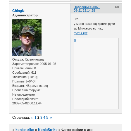
Поделиться
2007-
60
Chingiz
08-21 13:14:28
Администратор
ura
у меня наконец дошли руки
до Минского котла..
фоты тут
0
Откуда:
Калининград
Зарегистрирован
: 2005-01-25
Приглашений:
0
Сообщений:
611
Уважение:
[+0/-0]
Позитив:
[+0/-0]
Возраст:
48
[1978-01-25]
Провел на форуме:
Не определено
Последний визит:
2009-05-02 00:11:44
Страница:
«
1
2
3
4
5
»
»
kenigstrike
»
KenigStrike
»
Фотографии с игр