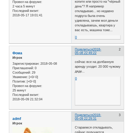
копите или просто на "чёрный
Провел на форуме:
2 часа 5 минут
день"? Я например
Последний визит:
откладываю... но недавно
2018-05-17 19:01:41
подруга была очень
удивлена, зачем мол деньги
откладываешь, квартира у
вас есть, машина тоже...
0
Поделиться
2018-
2
Фома
05-08 22:49:22
Игрок
сейчас все на долбанную
Зарегистрирован
: 2018-05-08
аренду уходит. 20 000 чужому
Приглашений:
0
дяде...
Сообщений:
29
Уважение:
[+0/-0]
0
Позитив:
[+0/-0]
Провел на форуме:
25 минут
Последний визит:
2018-05-09 21:32:04
Поделиться
2018-
3
admf
05-09 22:29:31
Игрок
Стараемся откладывать,
сейчас получается