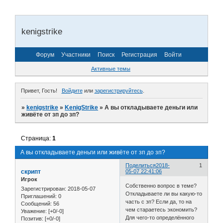
kenigstrike
Форум
Участники
Поиск
Регистрация
Войти
Активные темы
Привет, Гость!
Войдите
или
зарегистрируйтесь
.
»
kenigstrike
»
KenigStrike
»
А вы откладываете деньги или
живёте от зп до зп?
Страница:
1
А вы откладываете деньги или живёте от зп до зп?
Поделиться
2018-
1
скрипт
05-07 22:41:06
Игрок
Собственно вопрос в теме?
Зарегистрирован
: 2018-05-07
Откладываете ли вы какую-то
Приглашений:
0
часть с зп? Если да, то на
Сообщений:
56
чем стараетесь экономить?
Уважение:
[+0/-0]
Для чего-то определённого
Позитив:
[+0/-0]