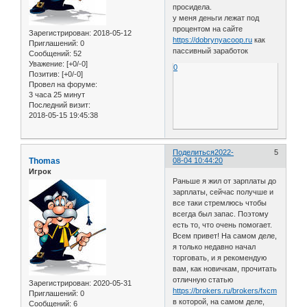
просидела.
у меня деньги лежат под
процентом на сайте
Зарегистрирован
: 2018-05-12
https://dobrynyacoop.ru
как
Приглашений:
0
пассивный заработок
Сообщений:
52
Уважение:
[+0/-0]
0
Позитив:
[+0/-0]
Провел на форуме:
3 часа 25 минут
Последний визит:
2018-05-15 19:45:38
Поделиться
2022-
5
Thomas
08-04 10:44:20
Игрок
Раньше я жил от зарплаты до
зарплаты, сейчас получше и
все таки стремлюсь чтобы
всегда был запас. Поэтому
есть то, что очень помогает.
Всем привет! На самом деле,
я только недавно начал
торговать, и я рекомендую
вам, как новичкам, прочитать
отличную статью
Зарегистрирован
: 2020-05-31
https://brokers.ru/brokers/fxcm
Приглашений:
0
в которой, на самом деле,
Сообщений:
6