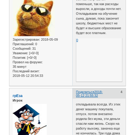
поменьше, так как расходы
выросли, а доходы почти нет.
Откладываем на обучение
сына, думаю, пока закончит
школу, бюджетных мест не
будет и высшее образование
будет все платным.
Зарегистрирован
: 2018-05-09
0
Приглашений:
0
Сообщений:
31
Уважение:
[+0/-0]
Позитив:
[+0/-0]
Провел на форуме:
35 минут
Последний визит:
2018-05-12 20:54:33
Поделиться
2018-
4
грЕза
05-12 21:55:32
Игрок
откладывала всегда. Из этих
денег машину покупала,
отпуск. потом внезапно
родила без мужа, эти деньги
спасли нам жизнь. Скоро на
работу выхожу, заначка еще
не кончилась. Три года дома