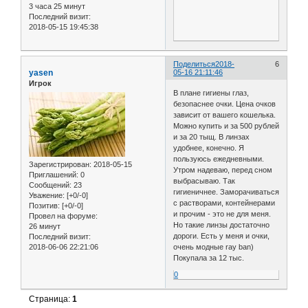
3 часа 25 минут
Последний визит:
2018-05-15 19:45:38
Поделиться
2018-
6
yasen
05-16 21:11:46
Игрок
В плане гигиены глаз,
безопаснее очки. Цена очков
зависит от вашего кошелька.
Можно купить и за 500 рублей
и за 20 тыщ. В линзах
удобнее, конечно. Я
пользуюсь ежедневными.
Зарегистрирован
: 2018-05-15
Утром надеваю, перед сном
Приглашений:
0
выбрасываю. Так
Сообщений:
23
гигиеничнее. Заморачиваться
Уважение:
[+0/-0]
с растворами, контейнерами
Позитив:
[+0/-0]
и прочим - это не для меня.
Провел на форуме:
Но такие линзы достаточно
26 минут
дороги. Есть у меня и очки,
Последний визит:
2018-06-06 22:21:06
очень модные ray ban)
Покупала за 12 тыс.
0
Страница:
1