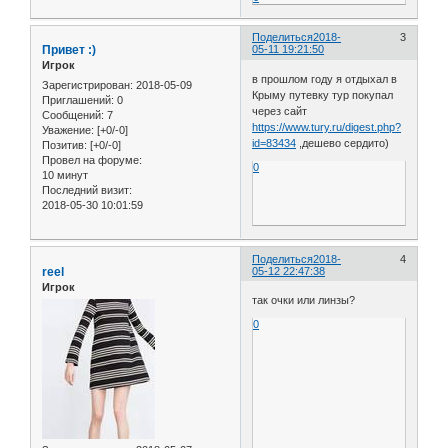
Поделиться
2018-
3
Привет :)
05-11 19:21:50
Игрок
в прошлом году я отдыхал в
Зарегистрирован
: 2018-05-09
Крыму путевку тур покупал
Приглашений:
0
через сайт
Сообщений:
7
https://www.tury.ru/digest.php?
Уважение:
[+0/-0]
id=83434
,дешево сердито)
Позитив:
[+0/-0]
Провел на форуме:
0
10 минут
Последний визит:
2018-05-30 10:01:59
Поделиться
2018-
4
reel
05-12 22:47:38
Игрок
так очки или линзы?
0