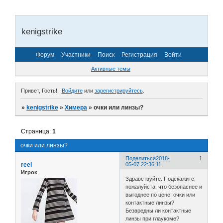
kenigstrike
Форум
Участники
Поиск
Регистрация
Войти
Активные темы
Привет, Гость!
Войдите
или
зарегистрируйтесь
.
»
kenigstrike
»
Химера
»
очки или линзы?
Страница:
1
очки или линзы?
Поделиться
2018-
1
reel
05-07 22:36:11
Игрок
Здравствуйте. Подскажите,
пожалуйста, что безопаснее и
выгоднее по цене: очки или
контактные линзы?
Безвредны ли контактные
линзы при глаукоме?