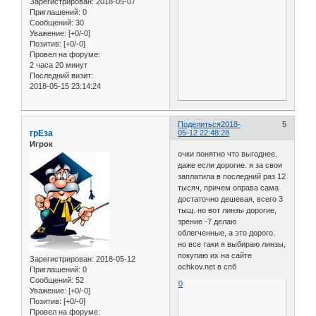
Зарегистрирован
: 2018-05-07
Приглашений:
0
Сообщений:
30
Уважение:
[+0/-0]
Позитив:
[+0/-0]
Провел на форуме:
2 часа 20 минут
Последний визит:
2018-05-15 23:14:24
Поделиться
2018-
5
грЕза
05-12 22:48:28
Игрок
очки понятно что выгоднее.
даже если дорогие. я за свои
заплатила в последний раз 12
тысяч, причем оправа сама
достаточно дешевая, всего 3
тыщ. но вот линзы дорогие,
зрение -7 делаю
облегченные, а это дорого.
но все таки я выбираю линзы,
покупаю их на сайте
Зарегистрирован
: 2018-05-12
ochkov.net в спб
Приглашений:
0
Сообщений:
52
0
Уважение:
[+0/-0]
Позитив:
[+0/-0]
Провел на форуме: