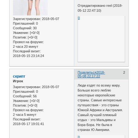
Отредактировано reel (2018-
05-12 22:47:10)
0
Зарегистрирован
: 2018-05-07
Приглашений:
0
Сообщений:
30
Уважение:
[+0/-0]
Позитив:
[+0/-0]
Провел на форуме:
2 часа 20 минут
Последний визит:
2018-05-15 23:14:24
Поделиться
2018-
2
скрипт
05-08 22:17:22
Игрок
Люди ездят по всему миру.
Зарегистрирован
: 2018-05-07
Больше всего люблю
Приглашений:
0
некоторые европейские
Сообщений:
56
страны. Самые интересные
Уважение:
[+0/-0]
путешествия - это страны
Позитив:
[+0/-0]
Южной Африки и Австралия.
Провел на форуме:
2 часа 5 минут
Самый лучший пляжный
Последний визит:
отдых - это Мальдивы и
2018-05-17 19:01:41
Бора-Бора. Не была в
странах Ю Америки.
0