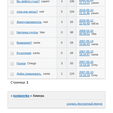
Вы любите суши?
скрипт
4
106
21:13:37
yasen
2018-05-16
очки или линзы?
reel
5
104
21:11:46
yasen
2018-05-12
Жироулавливатель
reel
3
83
22:42:40
грЕза
2009-03-20
Картинка группы
Vlas
0
98
00:39:51
Vlas
2007-05-14
Внимание!!!
santa
0
59
19:56:43
santa
2007-05-10
Бугалтерия
santa
0
69
16:24:57
santa
2007-05-10
Разное
Chingiz
3
93
14:19:20
Grey
2007-05-10
Добро пожалывать.
santa
1
124
14:16:18
Grey
Страница:
1
»
kenigstrike
»
Химера
создать бесплатный форум