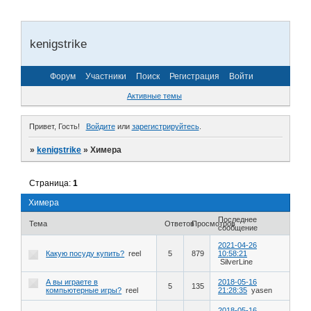
kenigstrike
Форум
Участники
Поиск
Регистрация
Войти
Активные темы
Привет, Гость!
Войдите
или
зарегистрируйтесь
.
»
kenigstrike
»
Химера
Страница:
1
Химера
Последнее
Тема
Ответов
Просмотров
сообщение
2021-04-26
Какую посуду купить?
reel
5
879
10:58:21
SilverLine
А вы играете в
2018-05-16
5
135
компьютерные игры?
reel
21:28:35
yasen
2018-05-16