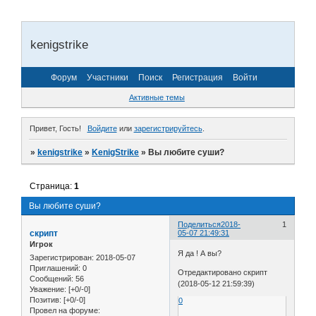
kenigstrike
Форум
Участники
Поиск
Регистрация
Войти
Активные темы
Привет, Гость!
Войдите
или
зарегистрируйтесь
.
»
kenigstrike
»
KenigStrike
»
Вы любите суши?
Страница:
1
Вы любите суши?
Поделиться
2018-
1
скрипт
05-07 21:49:31
Игрок
Я да ! А вы?
Зарегистрирован
: 2018-05-07
Приглашений:
0
Отредактировано скрипт
Сообщений:
56
(2018-05-12 21:59:39)
Уважение:
[+0/-0]
Позитив:
[+0/-0]
0
Провел на форуме: