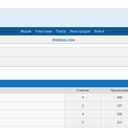
Форум
Участники
Поиск
Регистрация
Войти
Активные темы
Ответов
Просмотро
4
459
5
137
4
106
5
113