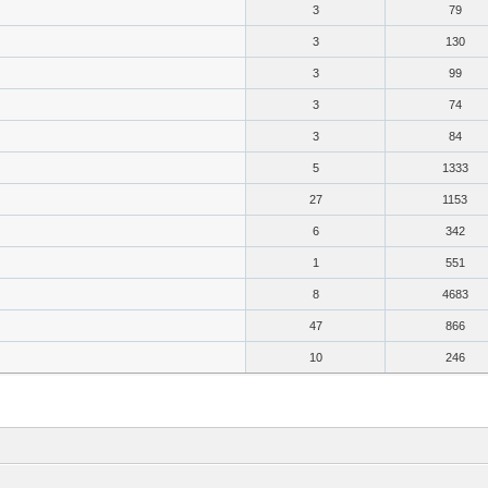
3
79
3
130
3
99
3
74
3
84
5
1333
27
1153
6
342
1
551
8
4683
47
866
10
246