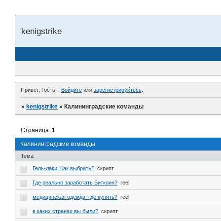
kenigstrike
Привет, Гость!
Войдите
или
зарегистрируйтесь
.
»
kenigstrike
»
Калининградские команды
Страница:
1
Калининградские команды
Тема
Гель-лаки. Как выбрать?
скрипт
Где реально заработать Биткоин?
reel
медицинская одежда. где купить?
reel
в каких странах вы были?
скрипт