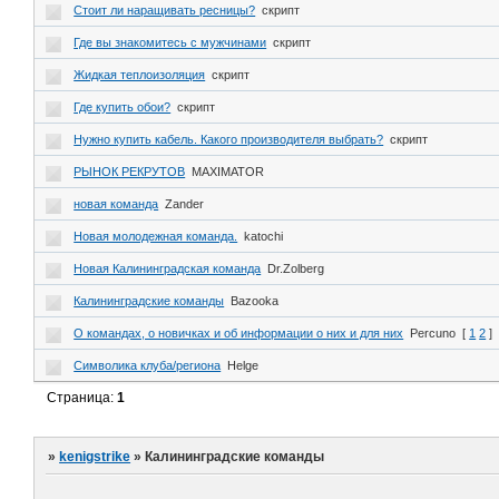
Стоит ли наращивать ресницы?
скрипт
Где вы знакомитесь с мужчинами
скрипт
Жидкая теплоизоляция
скрипт
Где купить обои?
скрипт
Нужно купить кабель. Какого производителя выбрать?
скрипт
РЫНОК РЕКРУТОВ
MAXIMATOR
новая команда
Zander
Новая молодежная команда.
katochi
Новая Калининградская команда
Dr.Zolberg
Калининградские команды
Bazooka
О командах, о новичках и об информации о них и для них
Percuno
[
1
2
]
Символика клуба/региона
Helge
Страница:
1
»
kenigstrike
»
Калининградские команды