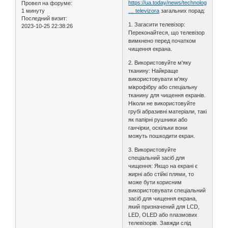
https://ua.today/news/technology_and_
Провел на форуме:
1 минуту
… televizora
загальних порад:
Последний визит:
1. Загасити телевізор:
2023-10-25 22:38:26
Переконайтеся, що телевізор
вимкнено перед початком
чищення екрана.
2. Використовуйте м'яку
тканину: Найкраще
використовувати м'яку
мікрофібру або спеціальну
тканину для чищення екранів.
Ніколи не використовуйте
грубі абразивні матеріали, такі
як папірні рушники або
ганчірки, оскільки вони
можуть пошкодити екран.
3. Використовуйте
спеціальний засіб для
чищення: Якщо на екрані є
жирні або стійкі плями, то
може бути корисним
використовувати спеціальний
засіб для чищення екрана,
який призначений для LCD,
LED, OLED або плазмових
телевізорів. Завжди слід