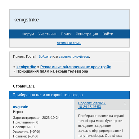
kenigstrike
Форум
Участники
Поиск
Регистрация
Войти
Активные темы
Привет, Гость!
Войдите
или
зарегистрируйтесь
.
»
kenigstrike
»
Рекламные обьявления не про страйк
»
Прибирання плям на екрані телевізора
Страница:
1
Прибирання плям на екрані телевізора
Поделиться
2023-
1
avgustin
10-24 18:46:53
Игрок
Прибирання плями на екрані
Зарегистрирован
: 2023-10-24
телевізора може бути трохи
Приглашений:
0
складним завданням,
Сообщений:
1
залежно від природи плями і
Уважение:
[+0/-0]
типу телевізора. Ось кілька
Позитив:
[+0/-0]