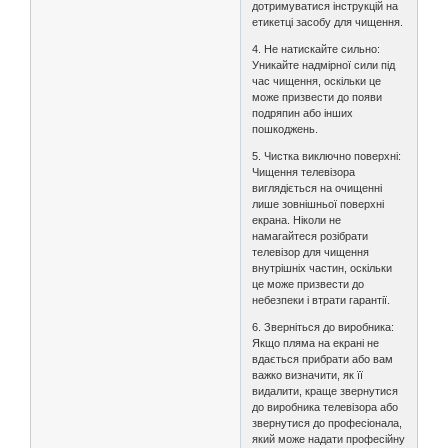
дотримуватися інструкцій на
етикетці засобу для чищення.
4. Не натискайте сильно:
Уникайте надмірної сили під
час чищення, оскільки це
може призвести до появи
подряпин або інших
пошкоджень.
5. Чистка виключно поверхні:
Чищення телевізора
виглядіється на очищенні
лише зовнішньої поверхні
екрана. Ніколи не
намагайтеся розібрати
телевізор для чищення
внутрішніх частин, оскільки
це може призвести до
небезпеки і втрати гарантії.
6. Зверніться до виробника:
Якщо пляма на екрані не
вдається прибрати або вам
важко визначити, як її
видалити, краще звернутися
до виробника телевізора або
звернутися до професіонала,
який може надати професійну