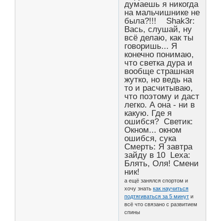
думаешь я никогда
на мальчишнике не
была?!!! Shak3r:
Вась, слушай, ну
всё делаю, как ты
говоришь... Я
конечно понимаю,
что светка дура и
вообще страшная
жутко, но ведь на
то и расчитываю,
что поэтому и даст
легко. А она - ни в
какую. Где я
ошибся? Светик:
Окном... окном
ошибся, сука
Смерть: Я завтра
зайду в 10 Lexa:
Блять, Оля! Смени
ник!
а ещё занялся спортом и
хочу знать
как научиться
подтягиваться за 5 минут
и
всё что связано с развитием
спины