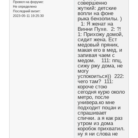
Провел на форуме:
совершенно
Не определено
жуткий: детские
Последний визит:
вопли на фоне
2023-05-11 19:25:30
рыка бензопилы. )
1: Я женат на
Винни Пухе. 2: ?!
1: Прихожу домой,
сидит жена. Ест
медовый пряник,
макая его в мед, и
запивая чаем с
медом. 111: ппц,
сижу ржу дома, не
могу
успокоиться)) 222:
чего там? 111:
короче стою
сегодня курю около
метро, после
универа.ко мне
подходит поцан и
спрашивает
спички. а я как раз
утром из дома
коробок прихватил.
ну я ни слова не