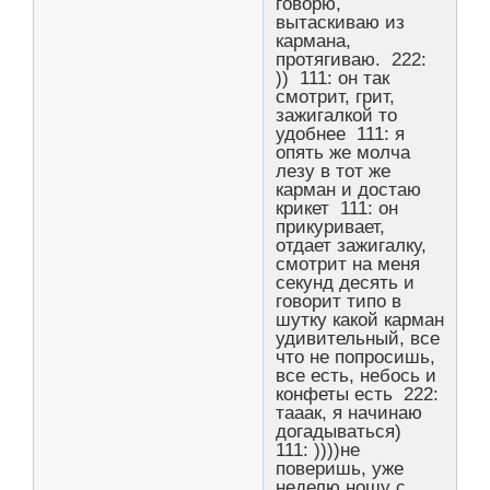
говорю,
вытаскиваю из
кармана,
протягиваю. 222:
)) 111: он так
смотрит, грит,
зажигалкой то
удобнее 111: я
опять же молча
лезу в тот же
карман и достаю
крикет 111: он
прикуривает,
отдает зажигалку,
смотрит на меня
секунд десять и
говорит типо в
шутку какой карман
удивительный, все
что не попросишь,
все есть, небось и
конфеты есть 222:
тааак, я начинаю
догадываться)
111: ))))не
поверишь, уже
неделю ношу с