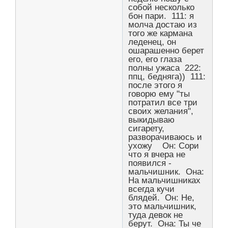
собой несколько
бон пари. 111: я
молча достаю из
того же кармана
леденец, он
ошарашенно берет
его, его глаза
полны ужаса 222:
ппц, бедняга)) 111:
после этого я
говорю ему "ты
потратил все три
своих желания",
выкидываю
сигарету,
разворачиваюсь и
ухожу Он: Сори
что я вчера не
появился -
мальчишник. Она:
На мальчишниках
всегда кучи
блядей. Он: Не,
это мальчишник,
туда девок не
берут. Она: Ты че