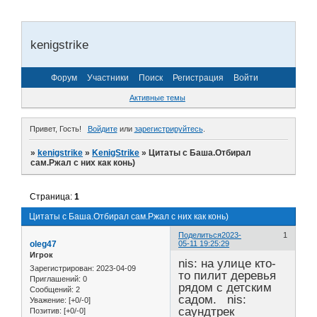
kenigstrike
Форум
Участники
Поиск
Регистрация
Войти
Активные темы
Привет, Гость!
Войдите
или
зарегистрируйтесь
.
»
kenigstrike
»
KenigStrike
»
Цитаты с Баша.Отбирал
сам.Ржал с них как конь)
Страница:
1
Цитаты с Баша.Отбирал сам.Ржал с них как конь)
Поделиться
2023-
1
oleg47
05-11 19:25:29
Игрок
nis: на улице кто-
Зарегистрирован
: 2023-04-09
то пилит деревья
Приглашений:
0
рядом с детским
Сообщений:
2
садом. nis:
Уважение:
[+0/-0]
саундтрек
Позитив:
[+0/-0]