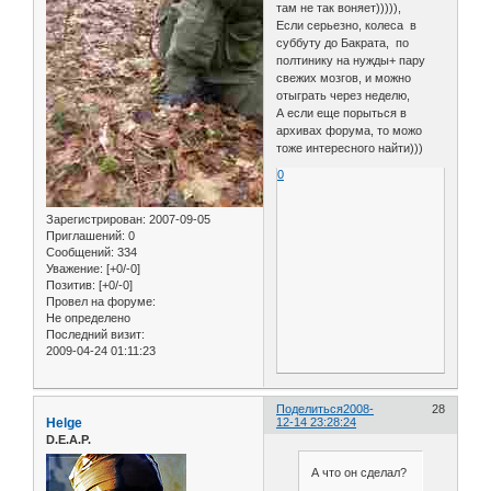
там не так воняет))))),
Если серьезно, колеса в
суббуту до Бакрата, по
полтинику на нужды+ пару
свежих мозгов, и можно
отыграть через неделю,
А если еще порыться в
архивах форума, то можо
тоже интересного найти)))
0
Зарегистрирован
: 2007-09-05
Приглашений:
0
Сообщений:
334
Уважение:
[+0/-0]
Позитив:
[+0/-0]
Провел на форуме:
Не определено
Последний визит:
2009-04-24 01:11:23
Поделиться
2008-
28
Helge
12-14 23:28:24
D.E.A.P.
А что он сделал?