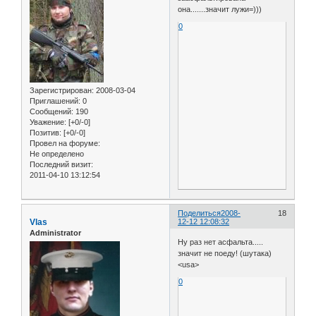
она.......значит лужи=)))
0
Зарегистрирован
: 2008-03-04
Приглашений:
0
Сообщений:
190
Уважение:
[+0/-0]
Позитив:
[+0/-0]
Провел на форуме:
Не определено
Последний визит:
2011-04-10 13:12:54
Поделиться
2008-
18
Vlas
12-12 12:08:32
Administrator
Ну раз нет асфальта.....
значит не поеду! (шутака)
<usa>
0