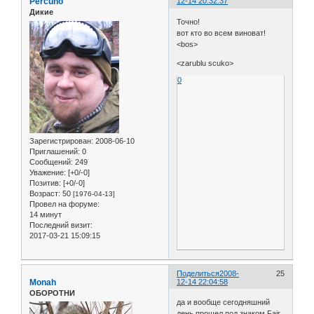
Percuno
12-14 20:32:37
Дикие
Точно!
вот кто во всем виноват!
<bos>
<zarublu scuko>
0
Зарегистрирован
: 2008-06-10
Приглашений:
0
Сообщений:
249
Уважение:
[+0/-0]
Позитив:
[+0/-0]
Возраст:
50
[1976-04-13]
Провел на форуме:
14 минут
Последний визит:
2017-03-21 15:09:15
Поделиться
2008-
25
Monah
12-14 22:04:58
ОБОРОТНИ
да и вообще сегодняшний
день прошел под знаком Fair