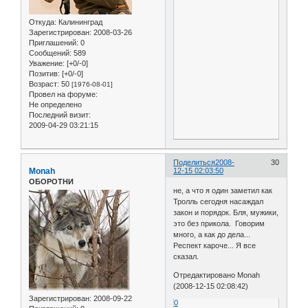
Откуда:
Калининград
Зарегистрирован
: 2008-03-26
Приглашений:
0
Сообщений:
589
Уважение:
[+0/-0]
Позитив:
[+0/-0]
Возраст:
50
[1976-08-01]
Провел на форуме:
Не определено
Последний визит:
2009-04-29 03:21:15
Поделиться
2008-
30
Monah
12-15 02:03:50
ОБОРОТНИ
не, а что я один заметил как
Тролль сегодня насаждал
закон и порядок. Бля, мужики,
это без прикола. Говорим
много, а как до дела...
Респект кароче... Я все
сказал.
Отредактировано Monah
(2008-12-15 02:08:42)
Зарегистрирован
: 2008-09-22
0