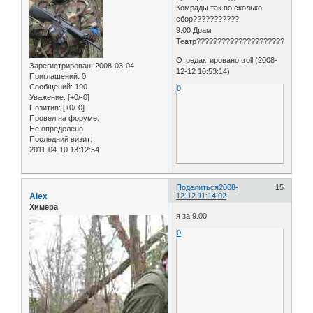
Комрады так во сколько
сбор???????????
9.00 Драм
Театр???????????????????????????
Отредактировано troll (2008-
Зарегистрирован
: 2008-03-04
12-12 10:53:14)
Приглашений:
0
Сообщений:
190
0
Уважение:
[+0/-0]
Позитив:
[+0/-0]
Провел на форуме:
Не определено
Последний визит:
2011-04-10 13:12:54
Поделиться
2008-
15
Alex
12-12 11:14:02
Химера
я за 9.00
0