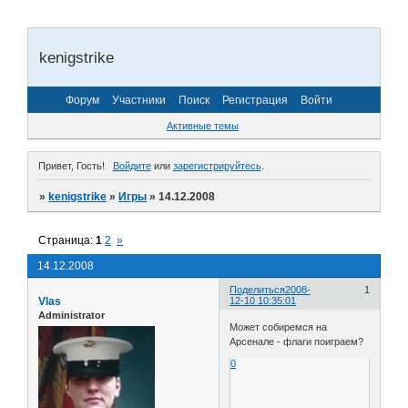
kenigstrike
Форум
Участники
Поиск
Регистрация
Войти
Активные темы
Привет, Гость!
Войдите
или
зарегистрируйтесь
.
»
kenigstrike
»
Игры
»
14.12.2008
Страница:
1
2
»
14.12.2008
Поделиться
2008-
1
Vlas
12-10 10:35:01
Administrator
Может собиремся на
Арсенале - флаги поиграем?
0