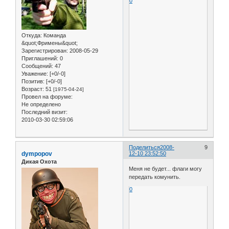
0
Откуда:
Команда
&quot;Фримены&quot;
Зарегистрирован
: 2008-05-29
Приглашений:
0
Сообщений:
47
Уважение:
[+0/-0]
Позитив:
[+0/-0]
Возраст:
51
[1975-04-24]
Провел на форуме:
Не определено
Последний визит:
2010-03-30 02:59:06
Поделиться
2008-
9
dympopov
12-10 23:52:50
Дикая Охота
Меня не будет... флаги могу
передать комунить.
0