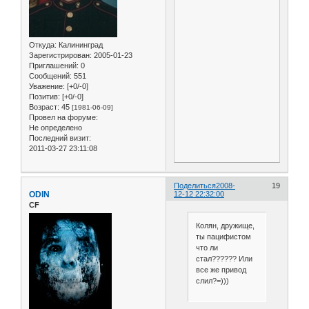
Откуда:
Калининград
Зарегистрирован
: 2005-01-23
Приглашений:
0
Сообщений:
551
Уважение:
[+0/-0]
Позитив:
[+0/-0]
Возраст:
45
[1981-06-09]
Провел на форуме:
Не определено
Последний визит:
2011-03-27 23:11:08
Поделиться
2008-
19
ODIN
12-12 22:32:00
CF
Колян, дружище,
ты пацифистом
что ли
стал?????? Или
все же привод
слил?=)))