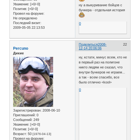
Уважение:
[+0/-0]
ну а выкуривание бойцов с
Позитив:
[+0/-0]
бункера - отдельная история
Провел на форуме:
Не определено
Последний визит:
0
2009-05-05 22:13:53
Поделиться
2008-
22
Percuno
12-14 20:06:06
Дикие
ну, кстати, минус всем, кто не
в первый раз на полигоне
никто людям не сказал, что
внутри бункеров не играем...
а так - всем спасибо, все
было отлично <kool>
0
Зарегистрирован
: 2008-06-10
Приглашений:
0
Сообщений:
249
Уважение:
[+0/-0]
Позитив:
[+0/-0]
Возраст:
50
[1976-04-13]
Провел на форуме: