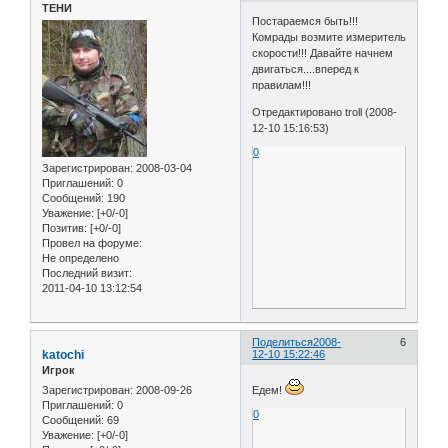
ТЕНИ
Постараемся быть!!!
Комрады возмите измеритель
скорости!!! Давайте начнем
двигаться....вперед к
правилам!!!
Отредактировано troll (2008-
12-10 15:16:53)
0
Зарегистрирован
: 2008-03-04
Приглашений:
0
Сообщений:
190
Уважение:
[+0/-0]
Позитив:
[+0/-0]
Провел на форуме:
Не определено
Последний визит:
2011-04-10 13:12:54
Поделиться
2008-
6
katochi
12-10 15:22:46
Игрок
Зарегистрирован
: 2008-09-26
Едем!
Приглашений:
0
0
Сообщений:
69
Уважение:
[+0/-0]