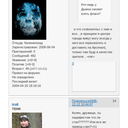
Кто-нидь у
Дымка сможет
взять флаги?
а что созвонитеьс с ним и
все....в принципе я центре
города живу( могу всегда у
Откуда:
Калининград
него все перехватить и
Зарегистрирован
: 2008-06-04
доставить на Арсенал),
Приглашений:
0
только там буду в качестве
Сообщений:
482
зрителя... <mir>
Уважение:
[+0/-0]
0
Позитив:
[+0/-0]
Возраст:
48
[1977-10-21]
Провел на форуме:
Не определено
Последний визит:
2009-04-25 18:18:16
Поделиться
2008-
14
troll
12-12 10:44:47
ТЕНИ
Колян, дружище, ты
пацифистом что ли
стал?????? Или все же
привод слил?=)))