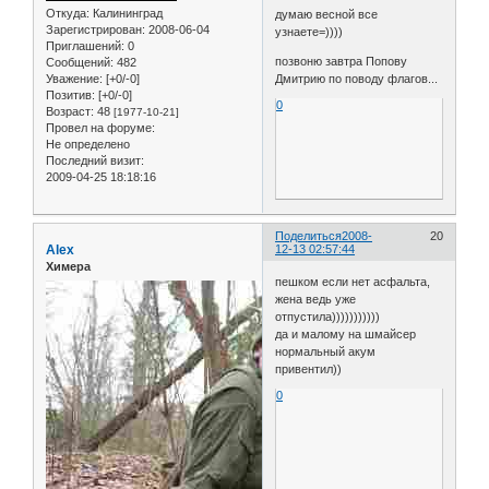
Откуда:
Калининград
думаю весной все
Зарегистрирован
: 2008-06-04
узнаете=))))
Приглашений:
0
позвоню завтра Попову
Сообщений:
482
Дмитрию по поводу флагов...
Уважение:
[+0/-0]
Позитив:
[+0/-0]
0
Возраст:
48
[1977-10-21]
Провел на форуме:
Не определено
Последний визит:
2009-04-25 18:18:16
Поделиться
2008-
20
Alex
12-13 02:57:44
Химера
пешком если нет асфальта,
жена ведь уже
отпустила)))))))))))
да и малому на шмайсер
нормальный акум
привентил))
0