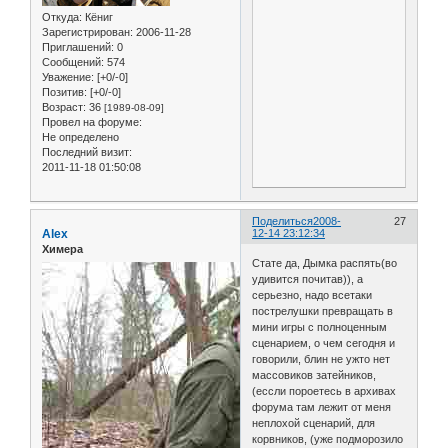
Откуда:
Кёниг
Зарегистрирован
: 2006-11-28
Приглашений:
0
Сообщений:
574
Уважение:
[+0/-0]
Позитив:
[+0/-0]
Возраст:
36
[1989-08-09]
Провел на форуме:
Не определено
Последний визит:
2011-11-18 01:50:08
Поделиться
2008-
27
Alex
12-14 23:12:34
Химера
Стате да, Дымка распять(во
удивится почитав)), а
серьезно, надо всетаки
пострелушки превращать в
мини игры с полноценным
сценарием, о чем сегодня и
говорили, блин не ужто нет
массовиков затейников,
(ессли пороетесь в архивах
форума там лежит от меня
неплохой сценарий, для
корвников, (уже подморозило