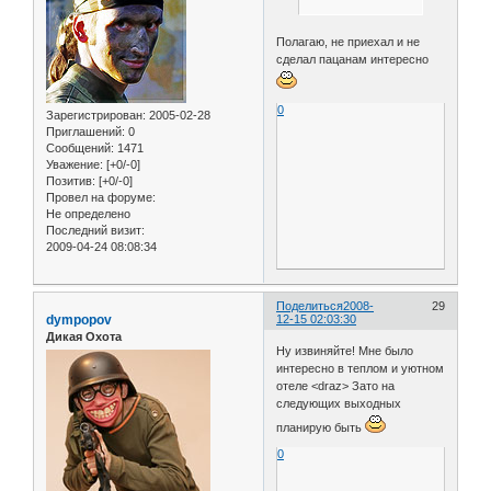
Полагаю, не приехал и не
сделал пацанам интересно
0
Зарегистрирован
: 2005-02-28
Приглашений:
0
Сообщений:
1471
Уважение:
[+0/-0]
Позитив:
[+0/-0]
Провел на форуме:
Не определено
Последний визит:
2009-04-24 08:08:34
Поделиться
2008-
29
dympopov
12-15 02:03:30
Дикая Охота
Ну извиняйте! Мне было
интересно в теплом и уютном
отеле <draz> Зато на
следующих выходных
планирую быть
0