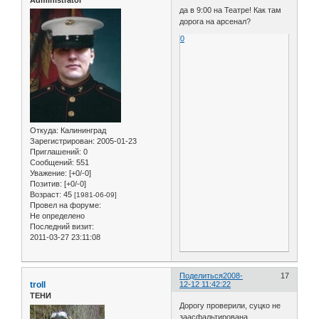
Administrator
да в 9:00 на Театре! Как там
дорога на арсенал?
0
Откуда:
Калининград
Зарегистрирован
: 2005-01-23
Приглашений:
0
Сообщений:
551
Уважение:
[+0/-0]
Позитив:
[+0/-0]
Возраст:
45
[1981-06-09]
Провел на форуме:
Не определено
Последний визит:
2011-03-27 23:11:08
Поделиться
2008-
17
troll
12-12 11:42:22
ТЕНИ
Дорогу проверили, суцко не
заасфальтирована