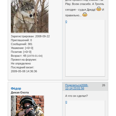
Play. Всем спасибо. А Тролль
сегодня - судья Дредд!
И
правильно...
0
Зарегистрирован
: 2008-09-22
Приглашений:
0
Сообщений:
381
Уважение:
[+0/-0]
Позитив:
[+0/-0]
Возраст:
48
[1978-01-04]
Провел на форуме:
Не определено
Последний визит:
2009-05-08 14:36:36
Поделиться
2008-
26
Фёдор
12-14 23:01:56
Дикая Охота
А что он сделал?
0