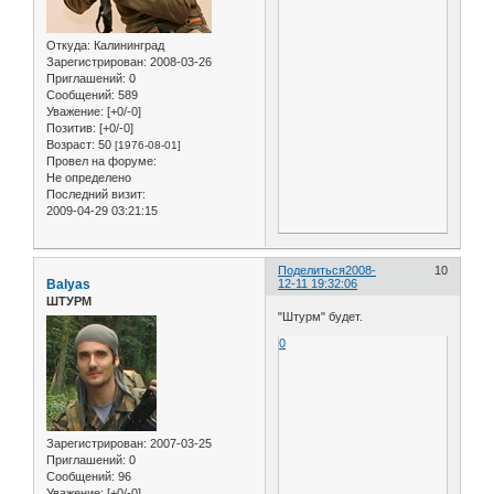
Откуда:
Калининград
Зарегистрирован
: 2008-03-26
Приглашений:
0
Сообщений:
589
Уважение:
[+0/-0]
Позитив:
[+0/-0]
Возраст:
50
[1976-08-01]
Провел на форуме:
Не определено
Последний визит:
2009-04-29 03:21:15
Поделиться
2008-
10
Balyas
12-11 19:32:06
ШТУРМ
"Штурм" будет.
0
Зарегистрирован
: 2007-03-25
Приглашений:
0
Сообщений:
96
Уважение:
[+0/-0]