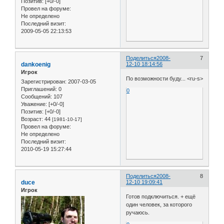
Позитив:
[+0/-0]
Провел на форуме:
Не определено
Последний визит:
2009-05-05 22:13:53
Поделиться
2008-
7
dankoenig
12-10 18:14:56
Игрок
По возможности буду... <ru-s>
Зарегистрирован
: 2007-03-05
Приглашений:
0
0
Сообщений:
107
Уважение:
[+0/-0]
Позитив:
[+0/-0]
Возраст:
44
[1981-10-17]
Провел на форуме:
Не определено
Последний визит:
2010-05-19 15:27:44
Поделиться
2008-
8
duce
12-10 19:09:41
Игрок
Готов подключиться. + ещё
один человек, за которого
ручаюсь.