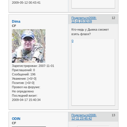
2009-05-12 00:43:41
Поделиться
2008-
12
Dima
12-11 23:32:09
CF
Кто-нидь у Дымка сможет
взять флаги?
0
Зарегистрирован
: 2007-11-01
Приглашений:
0
Сообщений:
196
Уважение:
[+0/-0]
Позитив:
[+0/-0]
Провел на форуме:
Не определено
Последний визит:
2009-04-17 15:40:34
Поделиться
2008-
13
ODIN
12-11 23:45:42
CF