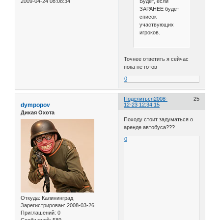
2009-04-24 08:08:34
Будет, если
ЗАРАНЕЕ будет
список
участвующих
игроков.
Точнее ответить я сейчас
пока не готов
0
Поделиться
2008-
25
dympopov
12-23 12:34:15
Дикая Охота
Походу стоит задуматься о
аренде автобуса???
0
Откуда:
Калининград
Зарегистрирован
: 2008-03-26
Приглашений:
0
Сообщений:
589