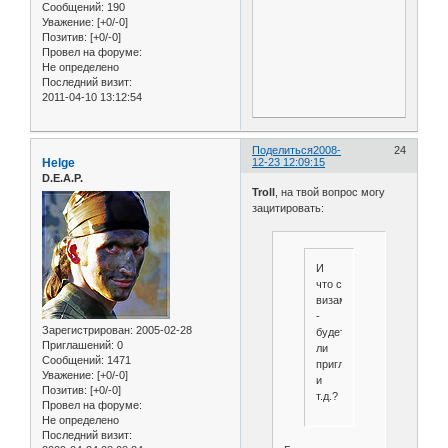
Сообщений:
190
Уважение:
[+0/-0]
Позитив:
[+0/-0]
Провел на форуме:
Не определено
Последний визит:
2011-04-10 13:12:54
Поделиться
2008-
24
Helge
12-23 12:09:15
D.E.A.P.
Troll
, на твой вопрос могу
зацитировать:
И
что с
визами
-
Зарегистрирован
: 2005-02-28
будет
Приглашений:
0
ли
Сообщений:
1471
приглашение
Уважение:
[+0/-0]
и
Позитив:
[+0/-0]
т.д.?
Провел на форуме:
Не определено
Последний визит: