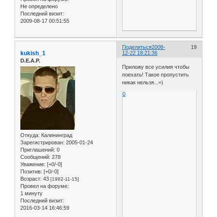
Не определено
Последний визит:
2009-08-17 00:51:55
Поделиться
2008-
19
kukish_1
12-22 18:21:36
D.E.A.P.
Приложу все усилия чтобы
поехать! Такое пропустить
никак нельзя...=)
0
Откуда:
Калининград
Зарегистрирован
: 2005-01-24
Приглашений:
0
Сообщений:
278
Уважение:
[+0/-0]
Позитив:
[+0/-0]
Возраст:
43
[1982-11-15]
Провел на форуме:
1 минуту
Последний визит:
2016-03-14 16:46:59