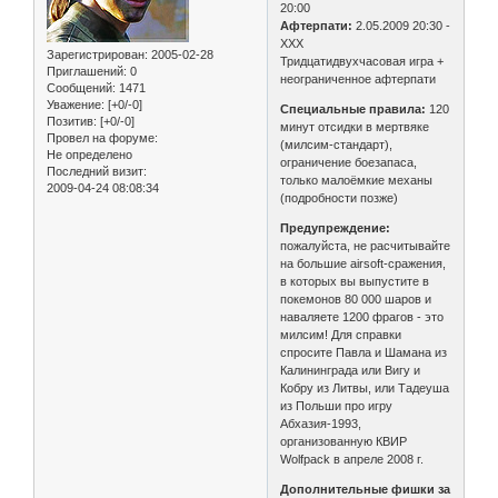
20:00
Афтерпати:
2.05.2009 20:30 -
ХХХ
Зарегистрирован
: 2005-02-28
Тридцатидвухчасовая игра +
Приглашений:
0
неограниченное афтерпати
Сообщений:
1471
Уважение:
[+0/-0]
Специальные правила:
120
Позитив:
[+0/-0]
минут отсидки в мертвяке
Провел на форуме:
(милсим-стандарт),
Не определено
ограничение боезапаса,
Последний визит:
только малоёмкие механы
2009-04-24 08:08:34
(подробности позже)
Предупреждение:
пожалуйста, не расчитывайте
на большие airsoft-сражения,
в которых вы выпустите в
покемонов 80 000 шаров и
наваляете 1200 фрагов - это
милсим! Для справки
спросите Павла и Шамана из
Калининграда или Вигу и
Кобру из Литвы, или Тадеуша
из Польши про игру
Абхазия-1993,
организованную КВИР
Wolfpack в апреле 2008 г.
Дополнительные фишки за