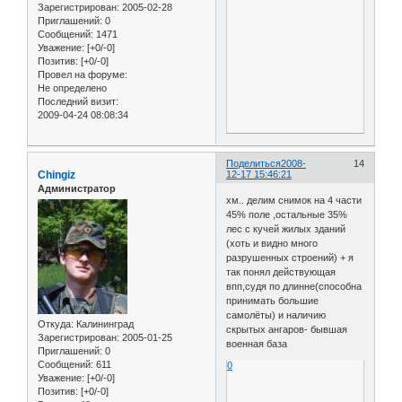
Зарегистрирован
: 2005-02-28
Приглашений:
0
Сообщений:
1471
Уважение:
[+0/-0]
Позитив:
[+0/-0]
Провел на форуме:
Не определено
Последний визит:
2009-04-24 08:08:34
Поделиться
2008-
14
Chingiz
12-17 15:46:21
Администратор
хм.. делим снимок на 4 части
45% поле ,остальные 35%
лес с кучей жилых зданий
(хоть и видно много
разрушенных строений) + я
так понял действующая
впп,судя по длинне(способна
принимать большие
самолёты) и наличию
Откуда:
Калининград
скрытых ангаров- бывшая
Зарегистрирован
: 2005-01-25
военная база
Приглашений:
0
Сообщений:
611
0
Уважение:
[+0/-0]
Позитив:
[+0/-0]