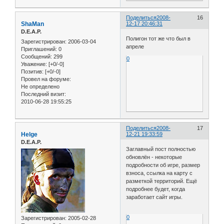
Поделиться
2008-
16
ShaMan
12-17 20:46:31
D.E.A.P.
Полигон тот же что был в
Зарегистрирован
: 2006-03-04
апреле
Приглашений:
0
Сообщений:
299
0
Уважение:
[+0/-0]
Позитив:
[+0/-0]
Провел на форуме:
Не определено
Последний визит:
2010-06-28 19:55:25
Поделиться
2008-
17
Helge
12-21 19:33:59
D.E.A.P.
Заглавный пост полностью
обновлён - некоторые
подробности об игре, размер
взноса, ссылка на карту с
разметкой территорий. Ещё
подробнее будет, когда
заработает сайт игры.
0
Зарегистрирован
: 2005-02-28