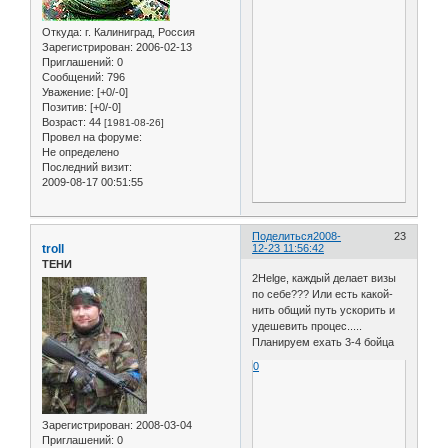
Откуда:
г. Калиниград, Россия
Зарегистрирован
: 2006-02-13
Приглашений:
0
Сообщений:
796
Уважение:
[+0/-0]
Позитив:
[+0/-0]
Возраст:
44
[1981-08-26]
Провел на форуме:
Не определено
Последний визит:
2009-08-17 00:51:55
Поделиться
2008-
23
troll
12-23 11:56:42
ТЕНИ
2Helge, каждый делает визы
по себе??? Или есть какой-
нить общий путь ускорить и
удешевить процес.....
Планируем ехать 3-4 бойца
0
Зарегистрирован
: 2008-03-04
Приглашений:
0