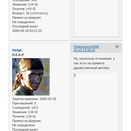
Уважение:
[+0/-0]
Позитив:
[+0/-0]
Возраст:
50
[1976-08-01]
Провел на форуме:
Не определено
Последний визит:
2009-04-29 03:21:15
Поделиться
2008-
26
Helge
12-23 12:58:14
D.E.A.P.
Ну, насколько я понимаю, у
нас есть на примете
дружественный автобус
0
Зарегистрирован
: 2005-02-28
Приглашений:
0
Сообщений:
1471
Уважение:
[+0/-0]
Позитив:
[+0/-0]
Провел на форуме:
Не определено
Последний визит: