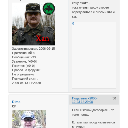
хочу ехатть
тока очень прошу скорее
определиться с визами что и
как.
0
Зарегистрирован
: 2006-02-15
Приглашений:
0
Сообщений:
233
Уважение:
[+0/-0]
Позитив:
[+0/-0]
Провел на форуме:
Не определено
Последний визит:
2009-04-13 17:20:38
Поделиться
2008-
30
Dima
12-23 14:29:00
CF
Если с женой договорюсь, то
тоже поеду.
Кстати, как город называется
в Чехии?