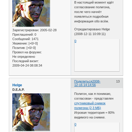
В настоящий момент идёт
согласование полигона,
после чего начнёт
появляться подробная
информация обо всём.
Отредактировано Helge
Зарегистрирован
: 2005-02-28
(2008-12-11 10:09:11)
Приглашений:
0
Сообщений:
1471
0
Уважение:
[+0/-0]
Позитив:
[+0/-0]
Провел на форуме:
Не определено
Последний визит:
2009-04-24 08:08:34
Поделиться
2008-
13
Helge
12-16 14:14:56
D.E.A.P.
Полигон, как я понимаю,
согласован - представлен
спутниковый снимок
полигона (2,3 МБ)
Игровая территория = 80%
видимого на снимке.
0