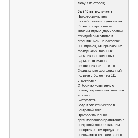
любую из сторон)
За ?40 вы получаете:
Профессионально
разработанный сценарий на
32 часа непрерывной
милсим-игры с двухчасовой
отсидкой в мертвяке и
ограничением на боезапас.
500 игроков, отыгрывающих
гражданских, военных,
наёмников, племенных
царьков, шаманов,
священников и т.д. и т.п.
Официально арендованный
полигон с более чем 111
строениями.
Отборную испытанную
основу европейских милсим-
игроков
Биотуалеты
Вода и электричество в
неигровой зоне
Профессионально
организованное пропитание в
неигровой зоне с большим
ассортиментом продуктов -
принмаются платежи в евро,