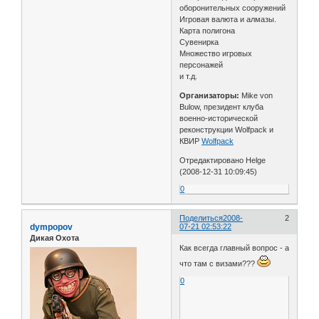
оборонительных сооружений
Игровая валюта и алмазы.
Карта полигона
Сувенирка
Множество игровых
персонажей
и т.д.
Организаторы:
Mike von
Bulow, президент клуба
военно-исторической
реконструкции Wolfpack и
КВИР
Wolfpack
Отредактировано Helge
(2008-12-31 10:09:45)
0
Поделиться
2008-
2
dympopov
07-21 02:53:22
Дикая Охота
Как всегда главный вопрос - а
что там с визами???
0