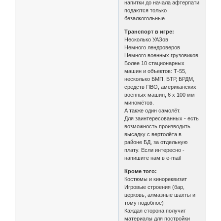
напитки до начала афтерпати
подаются только
безалкогольные
Транспорт в игре:
Несколько УАЗов
Немного лендроверов
Немного военных грузовиков
Более 10 стационарных
машин и объектов: Т-55,
несколько БМП, БТР, БРДМ,
средств ПВО, американских
военных машин, 6 х 100 мм
миномётов.
А также один самолёт.
Для заинтересованных - есть
возможность производить
высадку с вертолёта в
районе БД, за отдельную
плату. Если интересно -
напишите нам в e-mail
Кроме того:
Костюмы и кинореквизит
Игровые строения (бар,
церковь, алмазные шахты и
тому подобное)
Каждая сторона получит
материалы для постройки