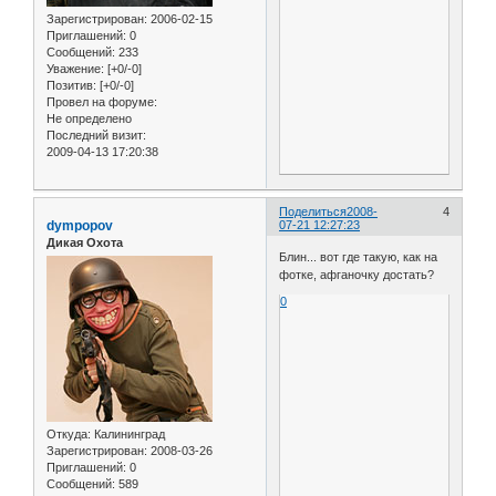
Зарегистрирован
: 2006-02-15
Приглашений:
0
Сообщений:
233
Уважение:
[+0/-0]
Позитив:
[+0/-0]
Провел на форуме:
Не определено
Последний визит:
2009-04-13 17:20:38
Поделиться
2008-
4
dympopov
07-21 12:27:23
Дикая Охота
Блин... вот где такую, как на
фотке, афганочку достать?
0
Откуда:
Калининград
Зарегистрирован
: 2008-03-26
Приглашений:
0
Сообщений:
589