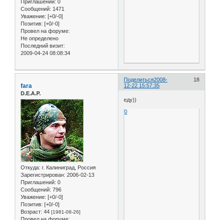
Приглашений:
0
Сообщений:
1471
Уважение:
[+0/-0]
Позитив:
[+0/-0]
Провел на форуме:
Не определено
Последний визит:
2009-04-24 08:08:34
Поделиться
2008-
18
fara
12-22 15:57:35
D.E.A.P.
еду))
0
Откуда:
г. Калиниград, Россия
Зарегистрирован
: 2006-02-13
Приглашений:
0
Сообщений:
796
Уважение:
[+0/-0]
Позитив:
[+0/-0]
Возраст:
44
[1981-08-26]
Провел на форуме: