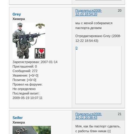
Поделиться
2008-
20
Grey
12-22 18:54:20
Химера
мы с женой собираемся
паспорта делаем
Отредактировано Grey (2008-
12-22 18:54:43)
0
Зарегистрирован
: 2007-01-14
Приглашений:
0
Сообщений:
272
Уважение:
[+0/-0]
Позитив:
[+0/-0]
Провел на форуме:
Не определено
Последний визит:
2009-05-19 10:07:11
Поделиться
2008-
21
Seifer
12-22 20:38:43
Химера
Мля, как бы паспорт сделать,
с работы блин никак (((