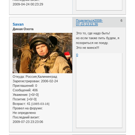
2009-04-24 00:23:29
Поделиться
2008-
6
Savan
07-23 13:21:36
Дикая Охота
Это то, где надо быть!
но если также пить будем, я
позориться не поеду.
Это не минск!!!
0
Откуда:
Россия,Калининград
Зарегистрирован
: 2006-02-24
Приглашений:
0
Сообщений:
406
Уважение:
[+0/-0]
Позитив:
[+0/-0]
Возраст:
41
[1985-03-16]
Провел на форуме:
Не определено
Последний визит:
2009-07-23 23:23:06