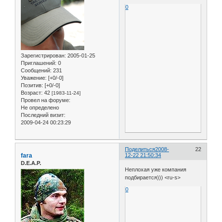
0
Зарегистрирован
: 2005-01-25
Приглашений:
0
Сообщений:
231
Уважение:
[+0/-0]
Позитив:
[+0/-0]
Возраст:
42
[1983-11-24]
Провел на форуме:
Не определено
Последний визит:
2009-04-24 00:23:29
Поделиться
2008-
22
fara
12-22 21:50:34
D.E.A.P.
Неплохая уже компания
подбирается))) <ru-s>
0