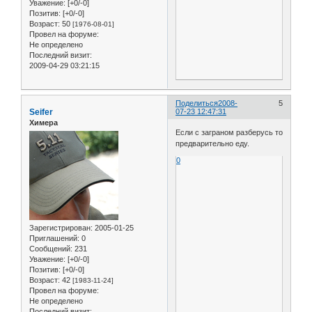
Уважение:
[+0/-0]
Позитив:
[+0/-0]
Возраст:
50
[1976-08-01]
Провел на форуме:
Не определено
Последний визит:
2009-04-29 03:21:15
Поделиться
2008-
5
Seifer
07-23 12:47:31
Химера
Если с заграном разберусь то
предварительно еду.
0
Зарегистрирован
: 2005-01-25
Приглашений:
0
Сообщений:
231
Уважение:
[+0/-0]
Позитив:
[+0/-0]
Возраст:
42
[1983-11-24]
Провел на форуме:
Не определено
Последний визит: