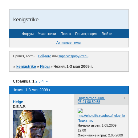
kenigstrike
Форум
Участники
Поиск
Регистрация
Войти
Активные темы
Привет, Гость!
Войдите
или
зарегистрируйтесь
.
»
kenigstrike
»
Игры
»
Чехия, 1-3 мая 2009 г.
Страница:
1
2
3
4
»
Чехия, 1-3 мая 2009 г.
Поделиться
2008-
1
Helge
07-21 00:50:58
D.E.A.P.
Плакатик.
Начало игры:
1.05.2009
12:00
Окончание игры:
2.05.2009