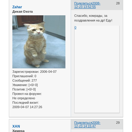
Поделиться
2008-
28
Zahar
12-23 13:52:55
Дикая Охота
Спасибо, комрады, за
поздравления на др! Еду!
0
Зарегистрирован
: 2006-04-07
Приглашений:
0
Сообщений:
277
Уважение:
[+0/-0]
Позитив:
[+0/-0]
Провел на форуме:
Не определено
Последний визит:
2009-04-07 14:27:26
Поделиться
2008-
29
XAN
12-23 14:15:47
Химера