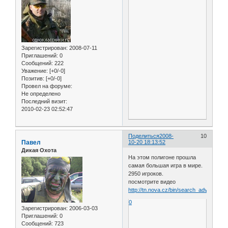
Зарегистрирован
: 2008-07-11
Приглашений:
0
Сообщений:
222
Уважение:
[+0/-0]
Позитив:
[+0/-0]
Провел на форуме:
Не определено
Последний визит:
2010-02-23 02:52:47
Поделиться
2008-
10
Павел
10-20 18:13:52
Дикая Охота
На этом полигоне прошла
самая большая игра в мире.
2950 игроков.
посмотрите видео
http://tn.nova.cz/bin/search_adv_media
0
Зарегистрирован
: 2006-03-03
Приглашений:
0
Сообщений:
723