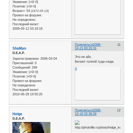
Уважение:
[+0/-0]
Позитив:
[+0/-0]
Возраст:
54
[1972-05-13]
Провел на форуме:
Не определено
Последний визит:
2009-05-12 03:18:18
Поделиться
2008-
11
ShaMan
10-21 00:15:31
D.E.A.P.
Это не айс.
Зарегистрирован
: 2006-03-04
Бегают толпой туда-сюда.
Приглашений:
0
Сообщений:
299
0
Уважение:
[+0/-0]
Позитив:
[+0/-0]
Провел на форуме:
Не определено
Последний визит:
2010-06-28 19:55:25
Поделиться
2008-
12
Helge
12-10 22:36:26
D.E.A.P.