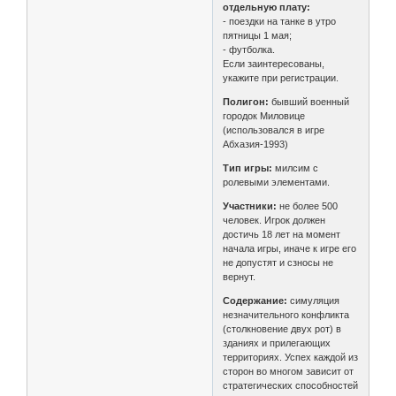
отдельную плату:
- поездки на танке в утро
пятницы 1 мая;
- футболка.
Если заинтересованы,
укажите при регистрации.
Полигон:
бывший военный
городок Миловице
(использовался в игре
Абхазия-1993)
Тип игры:
милсим с
ролевыми элементами.
Участники:
не более 500
человек. Игрок должен
достичь 18 лет на момент
начала игры, иначе к игре его
не допустят и сзносы не
вернут.
Содержание:
симуляция
незначительного конфликта
(столкновение двух рот) в
зданиях и прилегающих
территориях. Успех каждой из
сторон во многом зависит от
стратегических способностей