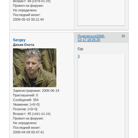
Возраст:
48
[1978-01-25]
Провел на форуме:
Не определено
Последний визит:
2009-05-02 00:11:44
Поделиться
2008-
15
Sergey
12-17 18:26:26
Дикая Охота
Еду
0
Зарегистрирован
: 2006-06-19
Приглашений:
0
Сообщений:
354
Уважение:
[+0/-0]
Позитив:
[+0/-0]
Возраст:
45
[1981-02-26]
Провел на форуме:
Не определено
Последний визит:
2009-04-09 00:47:41