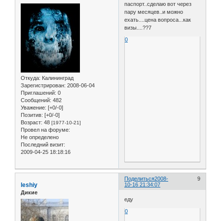
паспорт..сделаю вот через
пару месяцев..и можно
ехать....цена вопроса...как
визы....??7
0
Откуда:
Калининград
Зарегистрирован
: 2008-06-04
Приглашений:
0
Сообщений:
482
Уважение:
[+0/-0]
Позитив:
[+0/-0]
Возраст:
48
[1977-10-21]
Провел на форуме:
Не определено
Последний визит:
2009-04-25 18:18:16
Поделиться
2008-
9
leshiy
10-16 21:34:07
Дикие
еду
0