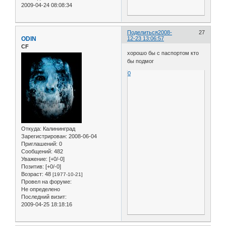
2009-04-24 08:08:34
Поделиться
2008-
27
ODIN
12-23 13:06:57
CF
хорошо бы с паспортом кто
бы подмог
0
Откуда:
Калининград
Зарегистрирован
: 2008-06-04
Приглашений:
0
Сообщений:
482
Уважение:
[+0/-0]
Позитив:
[+0/-0]
Возраст:
48
[1977-10-21]
Провел на форуме:
Не определено
Последний визит:
2009-04-25 18:18:16