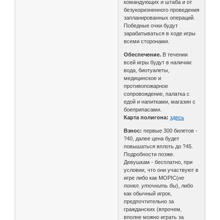
командующих и штаба и от
безукоризненного проведения
запланированных операций.
Победные очки будут
зарабатываться в ходе игры
всеми сторонами.
Обеспечение.
В течении
всей игры будут в наличии:
вода, биотуалеты,
медицинское и
противопожарное
сопровождение, палатка с
едой и напитками, магазин с
боеприпасами.
Карта полигона:
здесь
Взнос:
первые 300 билетов -
?40, далее цена будет
повышаться вплоть до ?45.
Подробности позже.
Девушкам - бесплатно, при
условии, что они участвуют в
игре либо как MOPIC(
не
понял. уточнить бы
), либо
как обычный игрок,
предпочтительно за
гражданских (впрочем,
вполне можно играть за