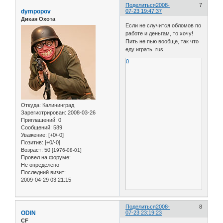
Поделиться
2008-
7
dympopov
07-23 19:47:37
Дикая Охота
Если не случится обломов по
работе и деньгам, то хочу!
Пить не пью вообще, так что
еду играть rus
0
Откуда:
Калининград
Зарегистрирован
: 2008-03-26
Приглашений:
0
Сообщений:
589
Уважение:
[+0/-0]
Позитив:
[+0/-0]
Возраст:
50
[1976-08-01]
Провел на форуме:
Не определено
Последний визит:
2009-04-29 03:21:15
Поделиться
2008-
8
ODIN
07-23 23:19:23
CF