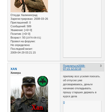
Откуда:
Калининград
Зарегистрирован
: 2008-03-26
Приглашений:
0
Сообщений:
589
Уважение:
[+0/-0]
Позитив:
[+0/-0]
Возраст:
50
[1976-08-01]
Провел на форуме:
Не определено
Последний визит:
2009-04-29 03:21:15
Поделиться
2008-
3
XAN
07-21 12:22:16
Химера
приложу все усилия поехать.
об отпуске уже
договариваюсь, деньги
начинаю откладывать.
прошу старших держать в
курсе дела
0