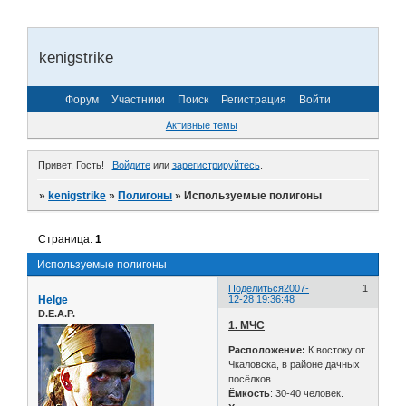
kenigstrike
Форум
Участники
Поиск
Регистрация
Войти
Активные темы
Привет, Гость!
Войдите
или
зарегистрируйтесь
.
»
kenigstrike
»
Полигоны
»
Используемые полигоны
Страница:
1
Используемые полигоны
Поделиться
2007-
1
Helge
12-28 19:36:48
D.E.A.P.
1. МЧС
Расположение:
К востоку от
Чкаловска, в районе дачных
посёлков
Ёмкость
: 30-40 человек.