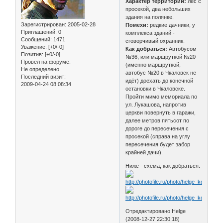
Характер территории:
лес с
просекой, два небольших
здания на полянке.
Зарегистрирован
: 2005-02-28
Помехи:
редкие дачники, у
Приглашений:
0
комплекса зданий -
Сообщений:
1471
сговорчивый охранник.
Уважение:
[+0/-0]
Как добраться:
Автобусом
Позитив:
[+0/-0]
№36, или маршруткой №20
Провел на форуме:
(именно маршруткой,
Не определено
автобус №20 в Чкаловск не
Последний визит:
идёт) доехать до конечной
2009-04-24 08:08:34
остановки в Чкаловске.
Пройти мимо мемориала по
ул. Лукашова, напротив
церкви повернуть в гаражи,
далее метров пятьсот по
дороге до пересечения с
просекой (справа на углу
пересечения будет забор
крайней дачи).
Ниже - схема, как добраться.
Отредактировано Helge
(2008-12-27 22:30:18)