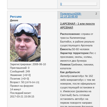
0
Поделиться
2008-
2
Percuno
12-14 19:48:49
Дикие
2.АРСЕНАЛ - 1 или просто
АРСЕНАЛ
Расположение:
справа от
трассы Калининград-
Балтийск, в районе реально
существующего Арсенала
Ёмкость:
50-60 человек
Характер территории:
Лес с
просеками, окопы, холмы,
имеются два бункера
Зарегистрирован
: 2008-06-10
Помехи:
Грибники, пикники,
Приглашений:
0
копатели
Сообщений:
249
Как добраться:
Уважение:
[+0/-0]
Автобусом
автобус № 162
Позитив:
[+0/-0]
либо микроавтобус с тем же
Возраст:
50
[1976-04-13]
номером, после официально
Провел на форуме:
существующей остановки в
14 минут
п. Ижевское (развилка на
Последний визит:
Светлый) быть готовым
2017-03-21 15:09:15
остановить автобус на
первом повороте направо
после окончания Арсенала