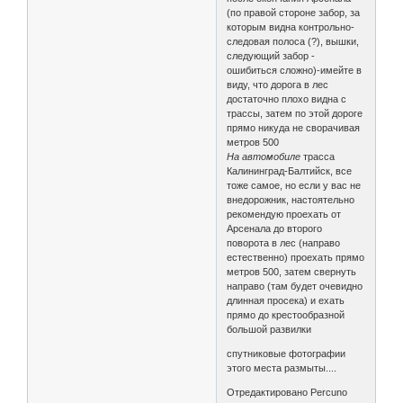
(по правой стороне забор, за
которым видна контрольно-
следовая полоса (?), вышки,
следующий забор -
ошибиться сложно)-имейте в
виду, что дорога в лес
достаточно плохо видна с
трассы, затем по этой дороге
прямо никуда не сворачивая
метров 500
На автомобиле
трасса
Калининград-Балтийск, все
тоже самое, но если у вас не
внедорожник, настоятельно
рекомендую проехать от
Арсенала до второго
поворота в лес (направо
естественно) проехать прямо
метров 500, затем свернуть
направо (там будет очевидно
длинная просека) и ехать
прямо до крестообразной
большой развилки
спутниковые фотографии
этого места размыты....
Отредактировано Percuno