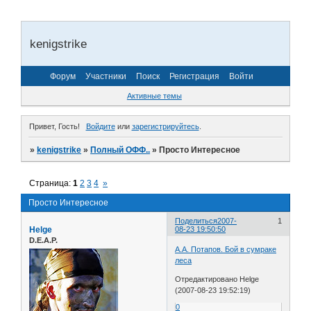
kenigstrike
Форум
Участники
Поиск
Регистрация
Войти
Активные темы
Привет, Гость!
Войдите
или
зарегистрируйтесь
.
»
kenigstrike
»
Полный ОФФ..
»
Просто Интересное
Страница:
1
2
3
4
»
Просто Интересное
Поделиться
2007-
1
Helge
08-23 19:50:50
D.E.A.P.
А.А. Потапов. Бой в сумраке
леса
Отредактировано Helge
(2007-08-23 19:52:19)
0