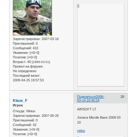
0
Зарегистрирован
: 2007-03-16
Приглашений:
0
Сообщений:
410
Уважение:
[+0/-0]
Позитив:
[+0/-0]
Возраст:
40
[1986-03-01]
Провел на форуме:
Не определено
Последний визит:
2009-04-25 19:57:53
Поделиться
2008-
28
Klaus_F
03-14 10:40:24
Игрок
AIRSOFT LT
Откуда:
Vilnius
Зарегистрирован
: 2007-06-26
Jonava Missile Base 2008 03
Приглашений:
0
10
Сообщений:
42
Уважение:
[+0/-0]
video
Позитив:
[+0/-0]