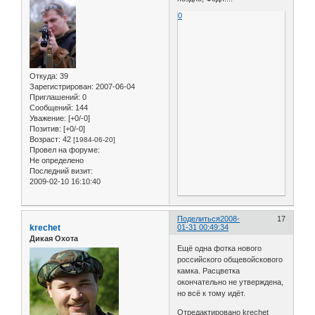
0
Откуда:
39
Зарегистрирован
: 2007-06-04
Приглашений:
0
Сообщений:
144
Уважение:
[+0/-0]
Позитив:
[+0/-0]
Возраст:
42
[1984-06-20]
Провел на форуме:
Не определено
Последний визит:
2009-02-10 16:10:40
Поделиться
2008-
17
krechet
01-31 00:49:34
Дикая Охота
Ещё одна фотка нового
российского общевойскового
камка. Расцветка
окончательно не утверждена,
но всё к тому идёт.
Отредактировано krechet