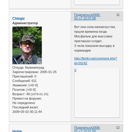
Поделиться
2008-
11
Chingiz
01-17 15:37:08
Администратор
Вот она сила киноискуства.
пршли времена когда
Мосфильм для массовки
приглашал солдат..
3 чела показали высадку в
нормандии
http://fishki.net/comment.php?
id=30242
Откуда:
Калининград
0
Зарегистрирован
: 2005-01-25
Приглашений:
0
Сообщений:
611
Уважение:
[+0/-0]
Позитив:
[+0/-0]
Возраст:
48
[1978-01-25]
Провел на форуме:
Не определено
Последний визит:
2009-05-02 00:11:44
Поделиться
2008-
12
Helge
01-17 15:51:00