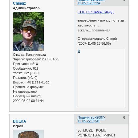
Chingiz
11-05 15:53:24
Администратор
СОЦ.РЕКЛАМА ГИБДД
запрещёная к показу по тв за
жестокость ...
а жаль... правильная
Отредактировано Chingiz
(2007-11-05 15:56:06)
0
Откуда:
Калининград
Зарегистрирован
: 2005-01-25
Приглашений:
0
Сообщений:
611
Уважение:
[+0/-0]
Позитив:
[+0/-0]
Возраст:
48
[1978-01-25]
Провел на форуме:
Не определено
Последний визит:
2009-05-02 00:11:44
Поделиться
2007-
6
BULKA
11-05 22:32:41
Игрок
yo MOZET KOMU
PONRAVITSIA, I PRIVET