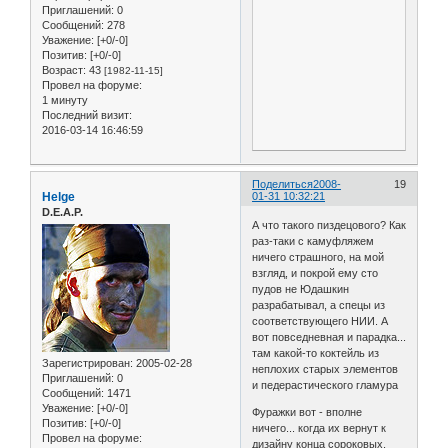
Приглашений:
0
Сообщений:
278
Уважение:
[+0/-0]
Позитив:
[+0/-0]
Возраст:
43
[1982-11-15]
Провел на форуме:
1 минуту
Последний визит:
2016-03-14 16:46:59
Поделиться
2008-
19
Helge
01-31 10:32:21
D.E.A.P.
А что такого пиздецового? Как
раз-таки с камуфляжем
ничего страшного, на мой
взгляд, и покрой ему сто
пудов не Юдашкин
разрабатывал, а спецы из
соответствующего НИИ. А
вот повседневная и парадка...
там какой-то коктейль из
Зарегистрирован
: 2005-02-28
неплохих старых элементов
Приглашений:
0
и педерастического гламура
Сообщений:
1471
Уважение:
[+0/-0]
Фуражки вот - вполне
Позитив:
[+0/-0]
ничего... когда их вернут к
Провел на форуме:
дизайну конца сороковых,