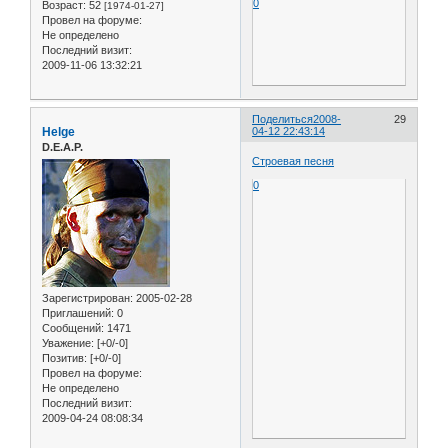
0
Возраст:
52
[1974-01-27]
Провел на форуме:
Не определено
Последний визит:
2009-11-06 13:32:21
Поделиться
2008-
29
Helge
04-12 22:43:14
D.E.A.P.
Строевая песня
0
Зарегистрирован
: 2005-02-28
Приглашений:
0
Сообщений:
1471
Уважение:
[+0/-0]
Позитив:
[+0/-0]
Провел на форуме:
Не определено
Последний визит:
2009-04-24 08:08:34