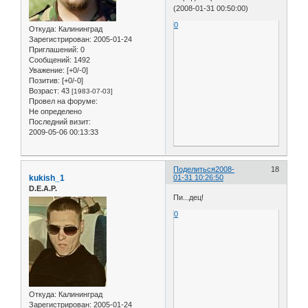
(2008-01-31 00:50:00)
0
Откуда:
Калининград
Зарегистрирован
: 2005-01-24
Приглашений:
0
Сообщений:
1492
Уважение:
[+0/-0]
Позитив:
[+0/-0]
Возраст:
43
[1983-07-03]
Провел на форуме:
Не определено
Последний визит:
2009-05-06 00:13:33
Поделиться
2008-
18
kukish_1
01-31 10:26:50
D.E.A.P.
Пи...дец!
0
Откуда:
Калининград
Зарегистрирован
: 2005-01-24