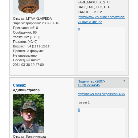
FARE,MAXU, BESTU,
BATE,TME, I TD, I TP
KAROCE USEM
http://www.youtube.com/watch?
Откуда:
LITVA KLAIPEDA
v=1uwOL4rB-go
Зарегистрирован
: 2007-07-16
Приглашений:
0
0
Сообщений:
86
Уважение:
[+0/-0]
Позитив:
[+0/-0]
Возраст:
54
[1971-12-17]
Провел на форуме:
Не определено
Последний визит:
2011-03-30 19:47:00
Поделиться
2007-
7
Chingiz
11-20 22:44:45
Администратор
http://news.mail.ru/politics/1488488/
russia 1
0
Откуда:
Калининград