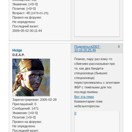
Уважение:
[+0/-0]
Позитив:
[+0/-0]
Возраст:
48
[1978-01-25]
Провел на форуме:
Не определено
Последний визит:
2009-05-02 00:11:44
Поделиться
2007-
3
Helge
10-16 20:25:49
D.E.A.P.
Помню, пару раз кому-то
сбивчиво рассказывал про
то, как два бандита-
спецназовца (бывших
спецназовца)
перестреливались с агентами
ФБР с тяжёлыми для тех
последствиями.
Вот эта тема
Зарегистрирован
: 2005-02-28
Комментарии тоже
Приглашений:
0
небезынтересны
Сообщений:
1471
Уважение:
[+0/-0]
0
Позитив:
[+0/-0]
Провел на форуме:
Не определено
Последний визит: