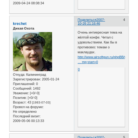
2009-04-24 08:08:34
Поделиться
2007-
4
krechet
10-26 21:16:46
Дикая Охота
Очень интиересная тема на
жёлтой конфе. Читал с
удовольствием. Как бы в
противовес темам о
маклаудах.
http://www.airsoftgun.ru/phpBB/viewtopi
… mp;start=0
0
Откуда:
Калининград
Зарегистрирован
: 2005-01-24
Приглашений:
0
Сообщений:
1492
Уважение:
[+0/-0]
Позитив:
[+0/-0]
Возраст:
43
[1983-07-03]
Провел на форуме:
Не определено
Последний визит:
2009-05-06 00:13:33
Поделиться
2007-
5