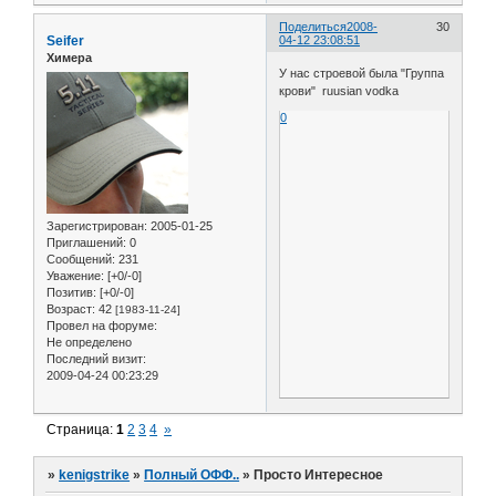
Поделиться
2008-
30
Seifer
04-12 23:08:51
Химера
У нас строевой была "Группа
крови" ruusian vodka
0
Зарегистрирован
: 2005-01-25
Приглашений:
0
Сообщений:
231
Уважение:
[+0/-0]
Позитив:
[+0/-0]
Возраст:
42
[1983-11-24]
Провел на форуме:
Не определено
Последний визит:
2009-04-24 00:23:29
Страница:
1
2
3
4
»
»
kenigstrike
»
Полный ОФФ..
»
Просто Интересное