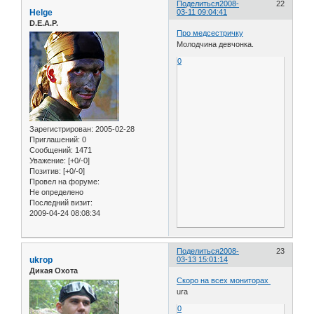
Поделиться
2008-
22
Helge
03-11 09:04:41
D.E.A.P.
Про медсестричку
Молодчина девчонка.
0
Зарегистрирован
: 2005-02-28
Приглашений:
0
Сообщений:
1471
Уважение:
[+0/-0]
Позитив:
[+0/-0]
Провел на форуме:
Не определено
Последний визит:
2009-04-24 08:08:34
Поделиться
2008-
23
ukrop
03-13 15:01:14
Дикая Охота
Скоро на всех мониторах
ura
0