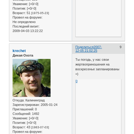
Уважение:
[+0/-0]
Позитив:
[+0/-0]
Возраст:
51
[1975-05-23]
Провел на форуме:
Не определено
Последний визит:
2009-04-03 13:22:22
Поделиться
2007-
9
krechet
12-05 21:02:25
Дикая Охота
Ты погодь, у нас свои
жертвоприношения на
воскресенье запланированы
=)
0
Откуда:
Калининград
Зарегистрирован
: 2005-01-24
Приглашений:
0
Сообщений:
1492
Уважение:
[+0/-0]
Позитив:
[+0/-0]
Возраст:
43
[1983-07-03]
Провел на форуме: