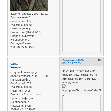
Зарегистрирован
: 2007-12-21
Приглашений:
0
Сообщений:
185
Уважение:
[+0/-0]
Позитив:
[+0/-0]
Возраст:
42
[1984-01-02]
Провел на форуме:
Не определено
Последний визит:
2009-04-22 00:45:55
Поделиться
2008-
25
santa
03-13 21:37:03
Химера
Будучи в Питере, посетил
Откуда:
Калининград
одну их игру, но главное не
Зарегистрирован
: 2007-01-30
это, главное то что мы там
Приглашений:
0
обнаружили:
Сообщений:
355
Уважение:
[+0/-0]
Позитив:
[+0/-0]
Возраст:
43
[1982-10-14]
0
Провел на форуме:
Не определено
Последний визит:
2009-04-24 20:29:02