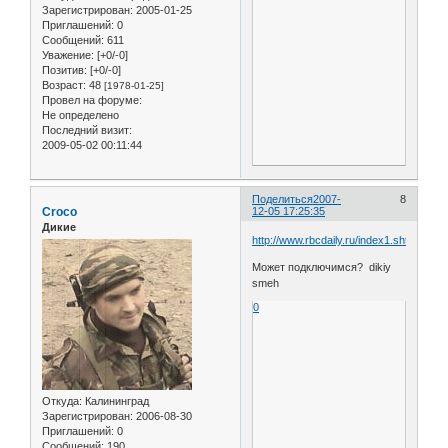
Зарегистрирован
: 2005-01-25
Приглашений:
0
Сообщений:
611
Уважение:
[+0/-0]
Позитив:
[+0/-0]
Возраст:
48
[1978-01-25]
Провел на форуме:
Не определено
Последний визит:
2009-05-02 00:11:44
Поделиться
2007-
8
Croco
12-05 17:25:35
Дикие
http://www.rbcdaily.ru/index1.shtml
Может подключимся? dikiy
smeh
0
Откуда:
Калининград
Зарегистрирован
: 2006-08-30
Приглашений:
0
Сообщений:
190