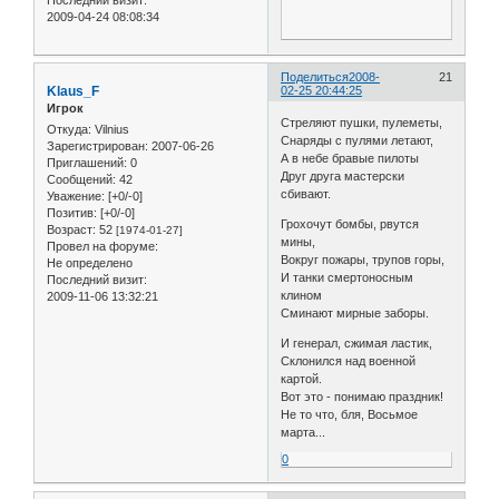
2009-04-24 08:08:34
Поделиться
2008-
21
Klaus_F
02-25 20:44:25
Игрок
Стреляют пушки, пулеметы,
Откуда:
Vilnius
Снаряды с пулями летают,
Зарегистрирован
: 2007-06-26
А в небе бравые пилоты
Приглашений:
0
Друг друга мастерски
Сообщений:
42
сбивают.
Уважение:
[+0/-0]
Позитив:
[+0/-0]
Грохочут бомбы, рвутся
Возраст:
52
[1974-01-27]
мины,
Провел на форуме:
Вокруг пожары, трупов горы,
Не определено
И танки смертоносным
Последний визит:
клином
2009-11-06 13:32:21
Сминают мирные заборы.
И генерал, сжимая ластик,
Склонился над военной
картой.
Вот это - понимаю праздник!
Не то что, бля, Восьмое
марта...
0