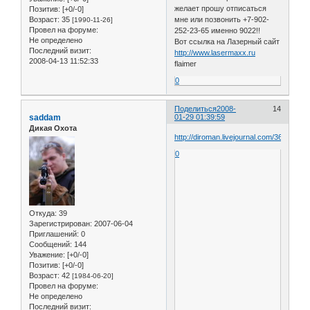
желает прошу отписаться
Позитив:
[+0/-0]
Возраст:
35
мне или позвонить +7-902-
[1990-11-26]
Провел на форуме:
252-23-65 именно 9022!!
Не определено
Вот ссылка на Лазерный сайт
Последний визит:
http://www.lasermaxx.ru
2008-04-13 11:52:33
flaimer
0
Поделиться
2008-
14
saddam
01-29 01:39:59
Дикая Охота
http://diroman.livejournal.com/364087.ht
0
Откуда:
39
Зарегистрирован
: 2007-06-04
Приглашений:
0
Сообщений:
144
Уважение:
[+0/-0]
Позитив:
[+0/-0]
Возраст:
42
[1984-06-20]
Провел на форуме:
Не определено
Последний визит: