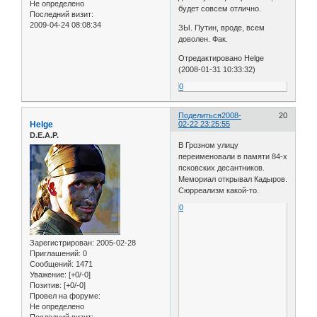
Не определено
будет совсем отлично.
Последний визит:
2009-04-24 08:08:34
ЗЫ. Путин, вроде, всем
доволен. Фак.
Отредактировано Helge
(2008-01-31 10:33:32)
0
Поделиться
2008-
20
Helge
02-22 23:25:55
D.E.A.P.
В Грозном улицу
переименовали в памяти 84-х
псковских десантников.
Мемориал открывал Кадыров.
Сюрреализм какой-то.
0
Зарегистрирован
: 2005-02-28
Приглашений:
0
Сообщений:
1471
Уважение:
[+0/-0]
Позитив:
[+0/-0]
Провел на форуме:
Не определено
Последний визит: