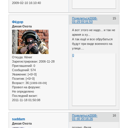
2009-02-10 16:10:40
Поделиться
2008-
15
Фёдор
01-29 02:11:53
Дикая Охота
А вот этого не надо... и так не
армия а ху...
А так ещё и все обрубаться
будут при виде военного на
улице....
0
Откуда:
Кёниг
Зарегистрирован
: 2006-11-28
Приглашений:
0
Сообщений:
574
Уважение:
[+0/-0]
Позитив:
[+0/-0]
Возраст:
36
[1989-08-09]
Провел на форуме:
Не определено
Последний визит:
2011-11-18 01:50:08
Поделиться
2008-
16
saddam
01-30 20:16:26
Дикая Охота
поздно, Федя....