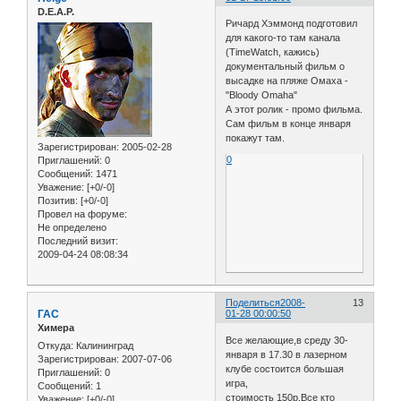
D.E.A.P.
Ричард Хэммонд подготовил
для какого-то там канала
(TimeWatch, кажись)
документальный фильм о
высадке на пляже Омаха -
"Bloody Omaha"
А этот ролик - промо фильма.
Сам фильм в конце января
покажут там.
Зарегистрирован
: 2005-02-28
0
Приглашений:
0
Сообщений:
1471
Уважение:
[+0/-0]
Позитив:
[+0/-0]
Провел на форуме:
Не определено
Последний визит:
2009-04-24 08:08:34
Поделиться
2008-
13
ГАС
01-28 00:00:50
Химера
Все желающие,в среду 30-
Откуда:
Калининград
января в 17.30 в лазерном
Зарегистрирован
: 2007-07-06
клубе состоится большая
Приглашений:
0
игра,
Сообщений:
1
стоимость 150р.Все кто
Уважение:
[+0/-0]