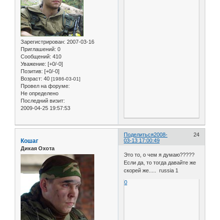
Зарегистрирован
: 2007-03-16
Приглашений:
0
Сообщений:
410
Уважение:
[+0/-0]
Позитив:
[+0/-0]
Возраст:
40
[1986-03-01]
Провел на форуме:
Не определено
Последний визит:
2009-04-25 19:57:53
Поделиться
2008-
24
Кошаг
03-13 17:00:49
Дикая Охота
Это то, о чем я думаю?????
Если да, то тогда давайте же
скорей же..... russia 1
0