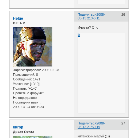
Поделиться
2008-
26
Helge
03-13 21:46:11
D.E.A.P.
Ичоэта? О_о
0
Зарегистрирован
: 2005-02-28
Приглашений:
0
Сообщений:
1471
Уважение:
[+0/-0]
Позитив:
[+0/-0]
Провел на форуме:
Не определено
Последний визит:
2009-04-24 08:08:34
Поделиться
2008-
27
ukrop
03-13 21:50:19
Дикая Охота
китайский маруй ))))