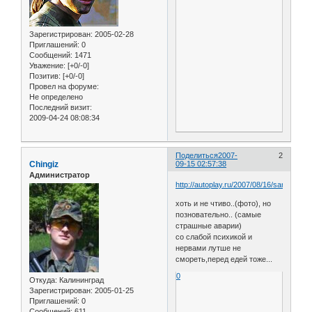
Зарегистрирован
: 2005-02-28
Приглашений:
0
Сообщений:
1471
Уважение:
[+0/-0]
Позитив:
[+0/-0]
Провел на форуме:
Не определено
Последний визит:
2009-04-24 08:08:34
Поделиться
2007-
2
Chingiz
09-15 02:57:38
Администратор
http://autoplay.ru/2007/08/16/samye_str
хоть и не чтиво..(фото), но
позновательно.. (самые
страшные аварии)
со слабой психикой и
нервами лутше не
смореть,перед едей тоже...
0
Откуда:
Калининград
Зарегистрирован
: 2005-01-25
Приглашений:
0
Сообщений:
611