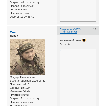
Возраст:
48
[1977-09-29]
Провел на форуме:
Не определено
Последний визит:
2009-05-12 00:43:41
Поделиться
2007-
14
Croco
07-30 16:06:30
Дикие
Черненький такой
)
Это мой.
0
Откуда:
Калининград
Зарегистрирован
: 2006-08-30
Приглашений:
0
Сообщений:
190
Уважение:
[+0/-0]
Позитив:
[+0/-0]
Возраст:
51
[1975-05-23]
Провел на форуме:
Не определено