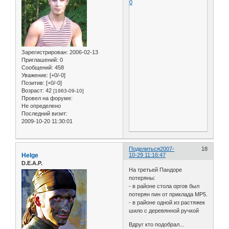
0
Зарегистрирован
: 2006-02-13
Приглашений:
0
Сообщений:
458
Уважение:
[+0/-0]
Позитив:
[+0/-0]
Возраст:
42
[1983-09-10]
Провел на форуме:
Не определено
Последний визит:
2009-10-20 11:30:01
Поделиться
2007-
18
Helge
10-29 11:16:47
D.E.A.P.
На третьей Пандоре
потеряны:
- в районе стола оргов был
потерян пин от приклада MP5.
- в районе одной из растяжек
шило с деревянной ручкой
Вдруг кто подобрал...