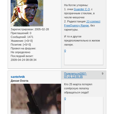
На Котле утеряны:
1. очки
Guarder C-3
, с
прозрачным стеклом, в
чехле-мешочке
2. Радиостанция
JJ-connect
FreeQuency Range
, без
Зарегистрирован
: 2005-02-28
гарнитуры.
Приглашений:
0
И то и другое
Сообщений:
1471
предположительно в жилом
Уважение:
[+0/-0]
Позитив:
[+0/-0]
лагере.
Провел на форуме:
0
Не определено
Последний визит:
2009-04-24 08:08:34
Поделиться
2007-
9
santehnik
07-21 12:55:35
Дикая Охота
Кто 25 марта потерял
сопёрскую лопатку
обращаться сюда!!
0