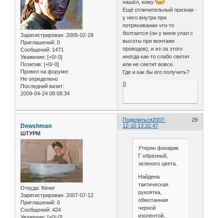
нашёл, кому
Ещё отличительный признак -
у него внутри при
потряхивании что-то
болтается (он у меня упал с
Зарегистрирован
: 2005-02-28
высоты при монтаже
Приглашений:
0
проводов), и из-за этого
Сообщений:
1471
иногда как-то слабо светит
Уважение:
[+0/-0]
Позитив:
[+0/-0]
или не светит вовсе.
Провел на форуме:
Где и как бы его получить?
Не определено
0
Последний визит:
2009-04-24 08:08:34
Поделиться
2007-
29
Dewshman
12-10 13:32:47
ШТУРМ
Утерян фонарик
Г образный,
зеленого цвета.
Найдена
тактическая
Откуда:
Кёниг
рукоятка,
Зарегистрирован
: 2007-07-12
обмотанная
Приглашений:
0
черной
Сообщений:
424
изолентой.
Уважение:
[+0/-0]