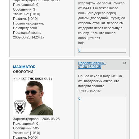
Зарегистрирован
: 2007-07-30
утерян(точнее забыт) бункер
Приглашений:
0
от М4А1. Он лежал возле
Сообщений:
3
большого дерева перед
Уважение:
[+0/-0]
домом (последний штурм) со
Позитив:
[+0/-0]
стороны стоянки. Дерево 2м
Провел на форуме:
Не определено
от дороги через небольшую
Последний визит:
канаву. Если кто нашел
2009-08-23 14:24:17
сообщите плз.
help
0
Поделиться
2007-
13
MAXIMATOR
07-30 13:29:35
ОБОРОТНИ
Нашёл чехол в виде мешка
от Гвардовских ачков, кто
потерял званите
+79062152702
0
Зарегистрирован
: 2006-03-28
Приглашений:
0
Сообщений:
505
Уважение:
[+0/-0]
Позитив:
[+0/-0]