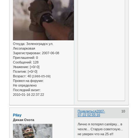
Откуда:
Зеленоградск ул.
Лесопарковая
Зарегистрирован
: 2007-06-08
Приглашений:
0
Сообщений:
128
Уважение:
[+0/-0]
Позитив:
[+0/-0]
Возраст:
40
[1986-05-09]
Провел на форуме:
Не определено
Последний визит:
2010-01-16 22:37:22
Поделиться
2007-
10
Pilay
07-22 02:55:16
Дикая Охота
Лично я потерял сапёрку... в
чехле... Старую советскую...
не уверен что на 25 е!!