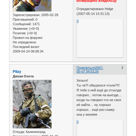
Возвращено владельцу
Отредактировано Helge
(2007-05-14 14:31:13)
Зарегистрирован
: 2005-02-28
Приглашений:
0
0
Сообщений:
1471
Уважение:
[+0/-0]
Позитив:
[+0/-0]
Провел на форуме:
Не определено
Последний визит:
2009-04-24 08:08:34
Поделиться
2007-
2
Pilay
05-07 04:53:26
Дикая Охота
Хельге!
Ты чё?! обкурился чтоли?!!!
Я тебе о ней ещё до отъезда
говорил... потом на выезде....
когда ты говорил что не смог
её найти.... ну хорошо
хорошо... ещё раз скажу:
она у меняяя
0
Откуда:
Калининград