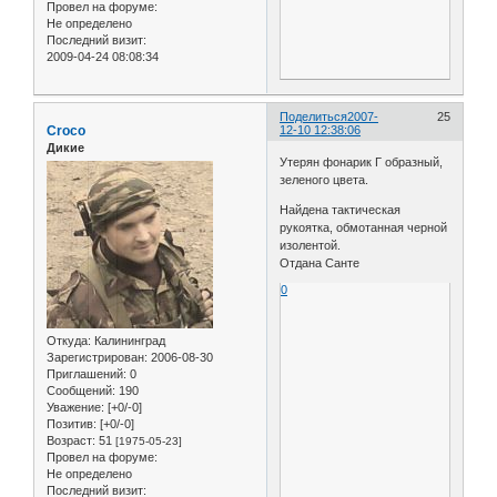
Провел на форуме:
Не определено
Последний визит:
2009-04-24 08:08:34
Поделиться
2007-
25
Croco
12-10 12:38:06
Дикие
Утерян фонарик Г образный,
зеленого цвета.
Найдена тактическая
рукоятка, обмотанная черной
изолентой.
Отдана Санте
0
Откуда:
Калининград
Зарегистрирован
: 2006-08-30
Приглашений:
0
Сообщений:
190
Уважение:
[+0/-0]
Позитив:
[+0/-0]
Возраст:
51
[1975-05-23]
Провел на форуме:
Не определено
Последний визит: