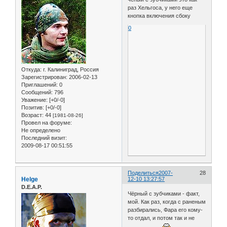
раз Хельгоса, у него еще
кнопка включения сбоку
0
Откуда:
г. Калиниград, Россия
Зарегистрирован
: 2006-02-13
Приглашений:
0
Сообщений:
796
Уважение:
[+0/-0]
Позитив:
[+0/-0]
Возраст:
44
[1981-08-26]
Провел на форуме:
Не определено
Последний визит:
2009-08-17 00:51:55
Поделиться
2007-
28
Helge
12-10 13:27:57
D.E.A.P.
Чёрный с зубчиками - факт,
мой. Как раз, когда с раненым
разбирались, Фара его кому-
то отдал, и потом так и не