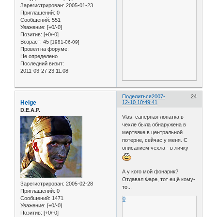
Зарегистрирован
: 2005-01-23
Приглашений:
0
Сообщений:
551
Уважение:
[+0/-0]
Позитив:
[+0/-0]
Возраст:
45
[1981-06-09]
Провел на форуме:
Не определено
Последний визит:
2011-03-27 23:11:08
Поделиться
2007-
24
Helge
12-10 10:49:41
D.E.A.P.
Vlas, сапёрная лопатка в
чехле была обнаружена в
мертвяке в центральной
потерне, сейчас у меня. С
описанием чехла - в личку
А у кого мой фонарик?
Отдавал Фаре, тот ещё кому-
Зарегистрирован
: 2005-02-28
то...
Приглашений:
0
Сообщений:
1471
0
Уважение:
[+0/-0]
Позитив:
[+0/-0]