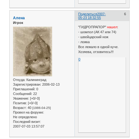
Поделиться
2007-
6
Алена
05-23 18:32:55
Игрок
"ГИДРОПРАПОР"
нашел
:
- шомпол (АК 47 или 74)
- швейцарский нож
- ложка
Все лежало в одной куче.
Хозяева, отзовитесь!!!
0
Откуда:
Калининград
Зарегистрирован
: 2006-02-13
Приглашений:
0
Сообщений:
22
Уважение:
[+0/-0]
Позитив:
[+0/-0]
Возраст:
40
[1986-04-25]
Провел на форуме:
Не определено
Последний визит:
2007-07-03 13:57:07