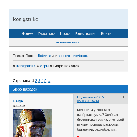
kenigstrike
Форум
Участники
Поиск
Регистрация
Войти
Активные темы
Привет, Гость!
Войдите
или
зарегистрируйтесь
.
»
kenigstrike
»
Игры
»
Бюро находок
Страница:
1
2
3
4
5
»
Бюро находок
Поделиться
2007-
1
Helge
05-03 20:34:41
D.E.A.P.
Коллеги, а у кого моя
сапёрная сумка? Зелёная
брезентовая сумка, в которой
всякие провода, растяжки,
батарейки, радиобрелки...