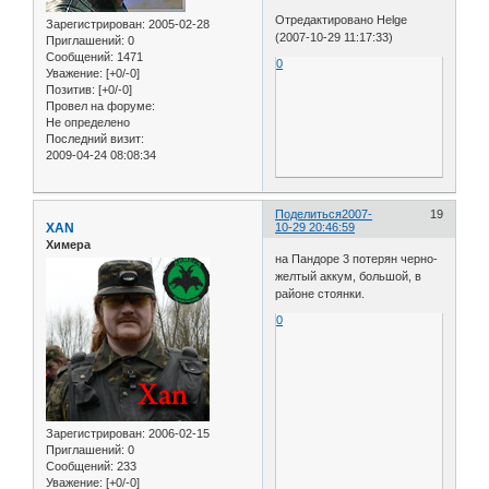
Отредактировано Helge
Зарегистрирован
: 2005-02-28
(2007-10-29 11:17:33)
Приглашений:
0
Сообщений:
1471
0
Уважение:
[+0/-0]
Позитив:
[+0/-0]
Провел на форуме:
Не определено
Последний визит:
2009-04-24 08:08:34
Поделиться
2007-
19
XAN
10-29 20:46:59
Химера
на Пандоре 3 потерян черно-
желтый аккум, большой, в
районе стоянки.
0
Зарегистрирован
: 2006-02-15
Приглашений:
0
Сообщений:
233
Уважение:
[+0/-0]