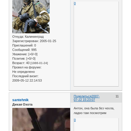
0
Откуда:
Калининград
Зарегистрирован
: 2005-01-25
Приглашений:
0
Сообщений:
995
Уважение:
[+0/-0]
Позитив:
[+0/-0]
Возраст:
40
[1986-01-24]
Провел на форуме:
Не определено
Последний визит:
2009-05-12 22:14:53
Поделиться
2007-
11
santehnik
07-22 15:23:07
Дикая Охота
Антон, она была без чехла,
ладно там посмотрим
0