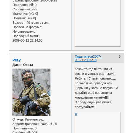
Зарегистрирован
: 2005-01-25
Приглашений:
0
Сообщений:
995
Уважение:
[+0/-0]
Позитив:
[+0/-0]
Возраст:
40
[1986-01-24]
Провел на форуме:
Не определено
Последний визит:
2009-05-12 22:14:53
Поделиться
2007-
3
Pilay
05-21 20:25:18
Дикая Охота
Какой то гад вытащил из
земли и уволок растяжку!!!
Ребята!!! Я всё понимаю....
Только я же привода или
шары ни у кого не ворую!!! А
давайте ещё по лагерям
марадёрить начнём!!!!!
В следующий раз умнее
поступайте!!!!
0
Откуда:
Калининград
Зарегистрирован
: 2005-01-25
Приглашений:
0
Сообщений:
995