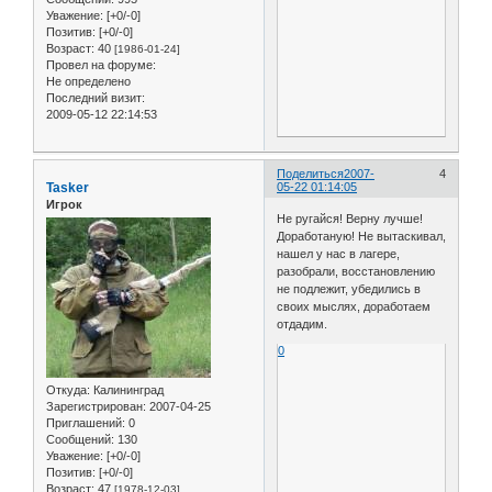
Уважение:
[+0/-0]
Позитив:
[+0/-0]
Возраст:
40
[1986-01-24]
Провел на форуме:
Не определено
Последний визит:
2009-05-12 22:14:53
Поделиться
2007-
4
Tasker
05-22 01:14:05
Игрок
Не ругайся! Верну лучше!
Доработаную! Не вытаскивал,
нашел у нас в лагере,
разобрали, восстановлению
не подлежит, убедились в
своих мыслях, доработаем
отдадим.
0
Откуда:
Калининград
Зарегистрирован
: 2007-04-25
Приглашений:
0
Сообщений:
130
Уважение:
[+0/-0]
Позитив:
[+0/-0]
Возраст:
47
[1978-12-03]