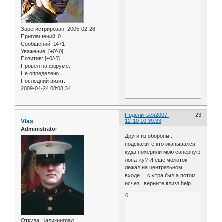
Зарегистрирован
: 2005-02-28
Приглашений:
0
Сообщений:
1471
Уважение:
[+0/-0]
Позитив:
[+0/-0]
Провел на форуме:
Не определено
Последний визит:
2009-04-24 08:08:34
Поделиться
2007-
23
Vlas
12-10 10:39:33
Administrator
Други из обороны...
подскажите кто окапывался!
куда похерили мою саперную
лопатку? И еще молоток
лежал на центральном
входе.... с утра был а потом
исчез...верните плизз help
0
Откуда:
Калининград