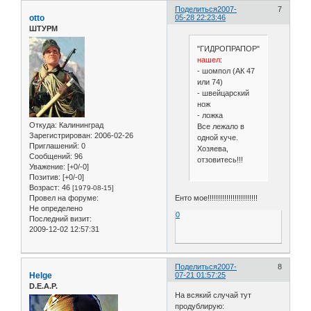
Поделиться
2007-
7
otto
05-28 22:23:46
ШТУРМ
"ГИДРОПРАПОР"
нашел
:
- шомпол (АК 47
или 74)
- швейцарский
нож
- ложка
Откуда:
Калининград
Все лежало в
Зарегистрирован
: 2006-02-26
одной куче.
Приглашений:
0
Хозяева,
Сообщений:
96
отзовитесь!!!
Уважение:
[+0/-0]
Позитив:
[+0/-0]
Возраст:
46
[1979-08-15]
Енто мое!!!!!!!!!!!!!!!!!!!!!!!!
Провел на форуме:
Не определено
0
Последний визит:
2009-12-02 12:57:31
Поделиться
2007-
8
Helge
07-21 01:57:25
D.E.A.P.
На всякий случай тут
продублирую: