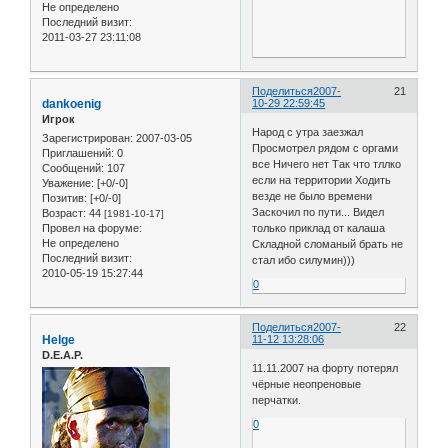
Не определено
Последний визит:
2011-03-27 23:11:08
Поделиться
2007-
21
dankoenig
10-29 22:59:45
Игрок
Народ с утра заезжал
Зарегистрирован
: 2007-03-05
Просмотрел рядом с оргами
Приглашений:
0
все Ничего нет Так что тллко
Сообщений:
107
если на территории Ходить
Уважение:
[+0/-0]
везде не было времени
Позитив:
[+0/-0]
Заскочил по пути... Видел
Возраст:
44
[1981-10-17]
Провел на форуме:
только приклад от калаша
Не определено
Складной сломаный брать не
Последний визит:
стал ибо силумин)))
2010-05-19 15:27:44
0
Поделиться
2007-
22
Helge
11-12 13:28:06
D.E.A.P.
11.11.2007 на форту потерял
чёрные неопреновые
перчатки.
0