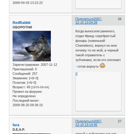
2009-04-03 13:22:22
Поделиться
2007-
26
RedRabbit
12-10 13:04:28
ОБОРОТНИ
Когда выносили раненого,
отдал Фрицу серебристый
фонарь (новенький
Chameleon), вернул он мне
почему-то не мой, а черный
такой отражатель с
зубчиками, если кто опознает
Зарегистрирован
: 2007-11-12
- готов вернуть
Приглашений:
0
Сообщений:
257
0
Уважение:
[+0/-0]
Позитив:
[+0/-0]
Возраст:
49
[1976-09-04]
Провел на форуме:
Не определено
Последний визит:
2009-08-20 09:36:15
Поделиться
2007-
27
fara
12-10 13:14:45
D.E.A.P.
ченый с зубчиками это как