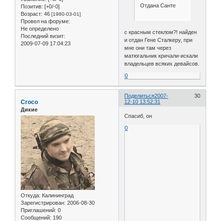
Отдана Санте
Позитив:
[+0/-0]
Возраст:
46
[1980-03-01]
Провел на форуме:
Не определено
с красным стеклом?! найден
Последний визит:
и отдан Гене Сталкеру, при
2009-07-09 17:04:23
мне они там через
матюгальник кричали-искали
владельцев всяких девайсов.
0
Поделиться
2007-
30
Croco
12-10 13:52:31
Дикие
Спасиб, он
0
Откуда:
Калининград
Зарегистрирован
: 2006-08-30
Приглашений:
0
Сообщений:
190