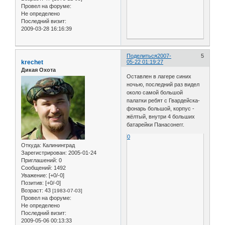
Провел на форуме:
Не определено
Последний визит:
2009-03-28 16:16:39
Поделиться
2007-
5
krechet
05-22 01:19:27
Дикая Охота
Оставлен в лагере синих
ночью, последний раз видел
около самой большой
палатки ребят с Гвардейска-
фонарь большой, корпус -
жёлтый, внутри 4 больших
батарейки Панасонегг.
0
Откуда:
Калининград
Зарегистрирован
: 2005-01-24
Приглашений:
0
Сообщений:
1492
Уважение:
[+0/-0]
Позитив:
[+0/-0]
Возраст:
43
[1983-07-03]
Провел на форуме:
Не определено
Последний визит:
2009-05-06 00:13:33