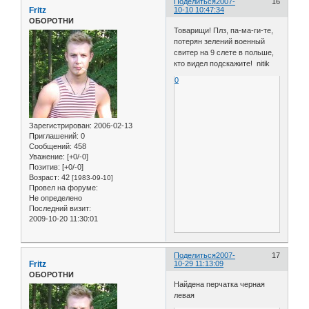
Поделиться
2007-
16
Fritz
10-10 10:47:34
ОБОРОТНИ
Товарищи! Плз, па-ма-ги-те,
потерян зелений военный
свитер на 9 слете в польше,
кто видел подскажите! nitik
0
Зарегистрирован
: 2006-02-13
Приглашений:
0
Сообщений:
458
Уважение:
[+0/-0]
Позитив:
[+0/-0]
Возраст:
42
[1983-09-10]
Провел на форуме:
Не определено
Последний визит:
2009-10-20 11:30:01
Поделиться
2007-
17
Fritz
10-29 11:13:09
ОБОРОТНИ
Найдена перчатка черная
левая