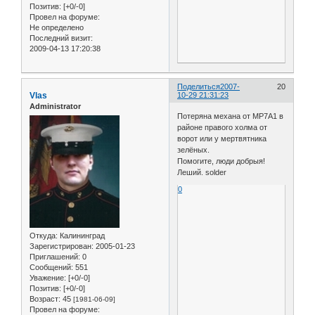
Позитив:
[+0/-0]
Провел на форуме:
Не определено
Последний визит:
2009-04-13 17:20:38
Поделиться
2007-
20
Vlas
10-29 21:31:23
Administrator
Потеряна механа от MP7A1 в
районе правого холма от
ворот или у мертвятника
зелёных.
Помогите, люди добрыя!
Леший. solder
0
Откуда:
Калининград
Зарегистрирован
: 2005-01-23
Приглашений:
0
Сообщений:
551
Уважение:
[+0/-0]
Позитив:
[+0/-0]
Возраст:
45
[1981-06-09]
Провел на форуме: