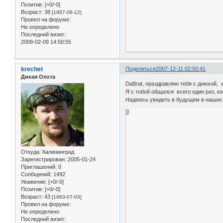
Позитив:
[+0/-0]
Возраст:
38
[1987-08-12]
Провел на форуме:
Не определено
Последний визит:
2009-02-09 14:50:55
krechet
Поделиться
2007-12-11 02:50:41
Дикая Охота
DaBrat, праздравляю тебя с днюхой, 
Я с тобой общался всего один раз, ко
Надеюсь увидеть в будущем в наших 
0
Откуда:
Калининград
Зарегистрирован
: 2005-01-24
Приглашений:
0
Сообщений:
1492
Уважение:
[+0/-0]
Позитив:
[+0/-0]
Возраст:
43
[1983-07-03]
Провел на форуме:
Не определено
Последний визит: