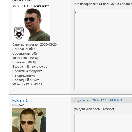
И я поздравляю от всей души своего б
0
Зарегистрирован
: 2006-03-28
Приглашений:
0
Сообщений:
505
Уважение:
[+0/-0]
Позитив:
[+0/-0]
Возраст:
48
[1977-09-29]
Провел на форуме:
Не определено
Последний визит:
2009-05-12 00:43:41
kukish_1
Поделиться
2007-12-17 14:08:03
D.E.A.P.
yo Удачи во всем! respect
0