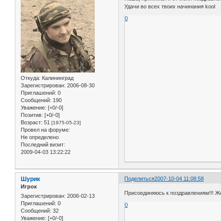
Удачи во всех твоих начинания kool
0
Откуда:
Калининград
Зарегистрирован
: 2006-08-30
Приглашений:
0
Сообщений:
190
Уважение:
[+0/-0]
Позитив:
[+0/-0]
Возраст:
51
[1975-05-23]
Провел на форуме:
Не определено
Последний визит:
2009-04-03 13:22:22
Шурик
Поделиться
2007-10-04 11:08:58
Игрок
Присоединяюсь к поздравлениям!!! Же
Зарегистрирован
: 2006-02-13
Приглашений:
0
0
Сообщений:
32
Уважение:
[+0/-0]