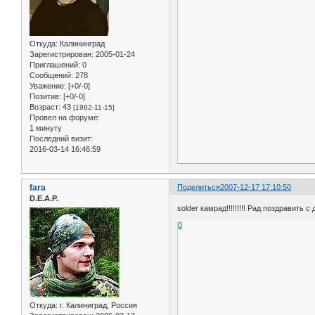
Откуда:
Калининград
Зарегистрирован
: 2005-01-24
Приглашений:
0
Сообщений:
278
Уважение:
[+0/-0]
Позитив:
[+0/-0]
Возраст:
43
[1982-11-15]
Провел на форуме:
1 минуту
Последний визит:
2016-03-14 16:46:59
fara
Поделиться
2007-12-17 17:10:50
D.E.A.P.
solder камрад!!!!!!!!! Рад поздравить с
0
Откуда:
г. Калиниград, Россия