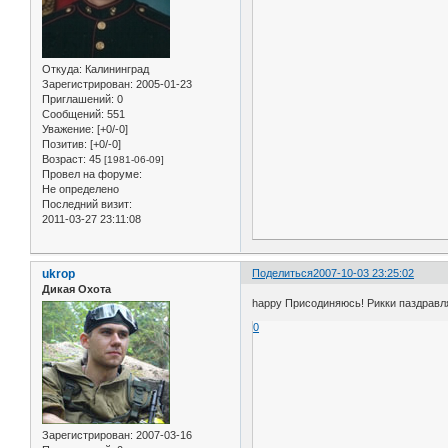
Откуда:
Калининград
Зарегистрирован
: 2005-01-23
Приглашений:
0
Сообщений:
551
Уважение:
[+0/-0]
Позитив:
[+0/-0]
Возраст:
45
[1981-06-09]
Провел на форуме:
Не определено
Последний визит:
2011-03-27 23:11:08
ukrop
Поделиться
2007-10-03 23:25:02
Дикая Охота
happy Присодиняюсь! Рикки паздравля
0
Зарегистрирован
: 2007-03-16