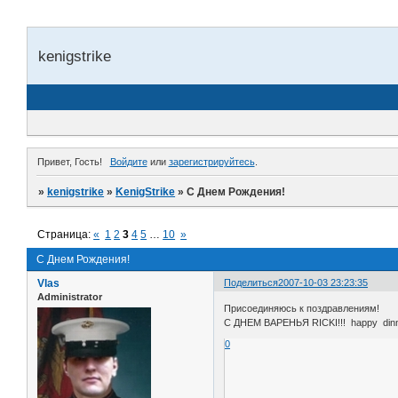
kenigstrike
Привет, Гость!
Войдите
или
зарегистрируйтесь
.
»
kenigstrike
»
KenigStrike
»
С Днем Рождения!
Страница:
«
1
2
3
4
5
…
10
»
С Днем Рождения!
Vlas
Поделиться
2007-10-03 23:23:35
Administrator
Присоединяюсь к поздравлениям!
С ДНЕМ ВАРЕНЬЯ RICKI!!! happy dinn
0