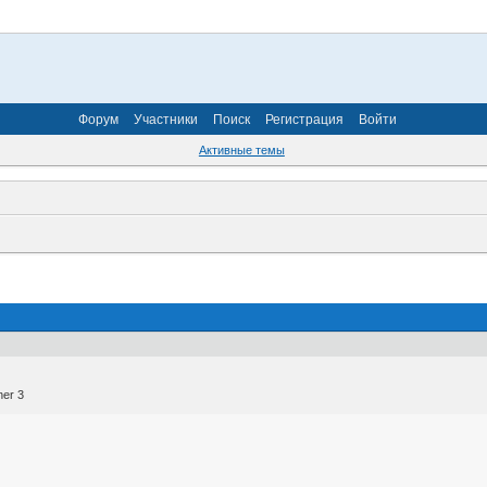
Форум
Участники
Поиск
Регистрация
Войти
Активные темы
er 3