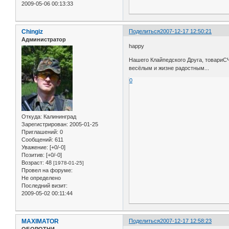
2009-05-06 00:13:33
Chingiz
Поделиться
2007-12-17 12:50:21
Администратор
happy
Нашего Клайпедского Друга, товариСЧ
весёлым и жизне радостным...
0
Откуда:
Калининград
Зарегистрирован
: 2005-01-25
Приглашений:
0
Сообщений:
611
Уважение:
[+0/-0]
Позитив:
[+0/-0]
Возраст:
48
[1978-01-25]
Провел на форуме:
Не определено
Последний визит:
2009-05-02 00:11:44
MAXIMATOR
Поделиться
2007-12-17 12:58:23
ОБОРОТНИ