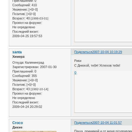
Приглашений:
0
Сообщений:
410
Уважение:
[+0/-0]
Позитив:
[+0/-0]
Возраст:
40
[1986-03-01]
Провел на форуме:
Не определено
Последний визит:
2009-04-25 19:57:53
santa
Поделиться
2007-10-04 10:19:29
Химера
Рики
Откуда:
Калининград
С Днюхой, тебя! Успехов тебе!
Зарегистрирован
: 2007-01-30
Приглашений:
0
0
Сообщений:
355
Уважение:
[+0/-0]
Позитив:
[+0/-0]
Возраст:
43
[1982-10-14]
Провел на форуме:
Не определено
Последний визит:
2009-04-24 20:29:02
Croco
Поделиться
2007-10-04 11:01:57
Дикие
Паша, принимай и от меня поздравле