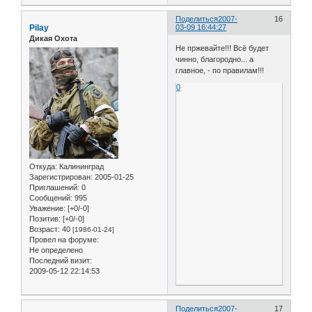
Поделиться
2007-
16
Pilay
03-09 16:44:27
Дикая Охота
Не пржевайте!!! Всё будет
чинно, благородно... а
главное, - по правилам!!!
0
Откуда:
Калининград
Зарегистрирован
: 2005-01-25
Приглашений:
0
Сообщений:
995
Уважение:
[+0/-0]
Позитив:
[+0/-0]
Возраст:
40
[1986-01-24]
Провел на форуме:
Не определено
Последний визит:
2009-05-12 22:14:53
Поделиться
2007-
17