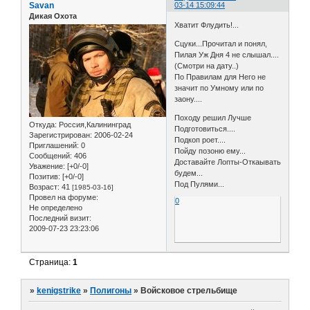
Savan
03-14 15:09:44
Дикая Охота
Хватит Флудить!...
Сцуки...Прочитал и понял,
Пилая Уж Дня 4 не слышал....
(Смотри на дату..)
По Правилам для Него не
значит по Умному или по
заону....
Походу решил Лучше
Откуда:
Россия,Калининград
Подготовиться....
Зарегистрирован
: 2006-02-24
Подкоп роет....
Приглашений:
0
Пойду позоню ему...
Сообщений:
406
Доставайте Лопты-Откаывать
Уважение:
[+0/-0]
будем...
Позитив:
[+0/-0]
Под Пулями...
Возраст:
41
[1985-03-16]
Провел на форуме:
0
Не определено
Последний визит:
2009-07-23 23:23:06
Страница:
1
»
kenigstrike
»
Полигоны
»
Войсковое стрельбище