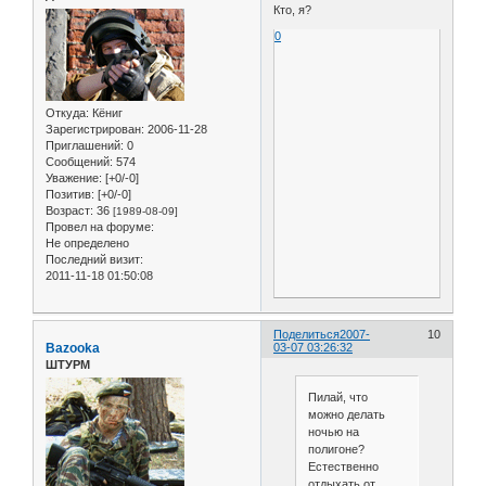
Кто, я?
0
Откуда:
Кёниг
Зарегистрирован
: 2006-11-28
Приглашений:
0
Сообщений:
574
Уважение:
[+0/-0]
Позитив:
[+0/-0]
Возраст:
36
[1989-08-09]
Провел на форуме:
Не определено
Последний визит:
2011-11-18 01:50:08
Поделиться
2007-
10
Bazooka
03-07 03:26:32
ШТУРМ
Пилай, что
можно делать
ночью на
полигоне?
Естественно
отдыхать от