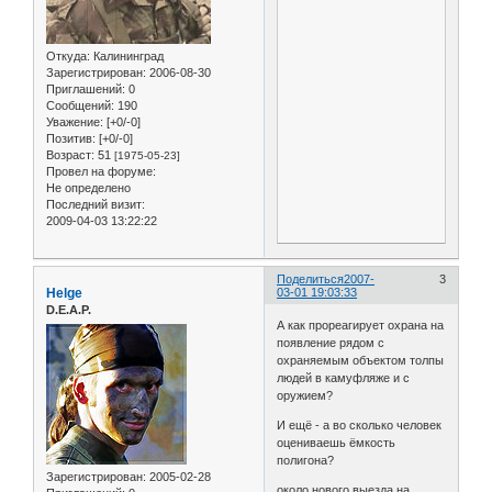
Откуда:
Калининград
Зарегистрирован
: 2006-08-30
Приглашений:
0
Сообщений:
190
Уважение:
[+0/-0]
Позитив:
[+0/-0]
Возраст:
51
[1975-05-23]
Провел на форуме:
Не определено
Последний визит:
2009-04-03 13:22:22
Поделиться
2007-
3
Helge
03-01 19:03:33
D.E.A.P.
А как прореагирует охрана на
появление рядом с
охраняемым объектом толпы
людей в камуфляже и с
оружием?
И ещё - а во сколько человек
оцениваешь ёмкость
полигона?
Зарегистрирован
: 2005-02-28
около нового выезда на