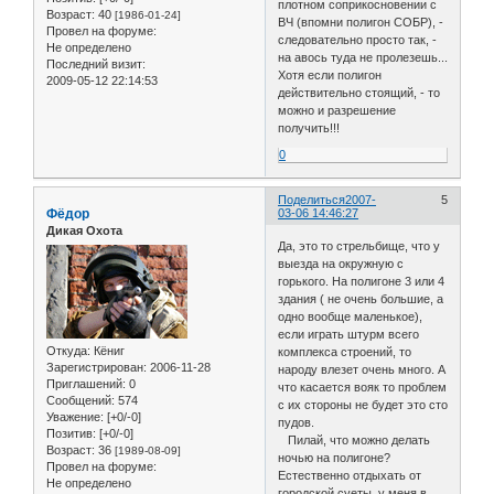
плотном соприкосновении с
Возраст:
40
[1986-01-24]
ВЧ (впомни полигон СОБР), -
Провел на форуме:
следовательно просто так, -
Не определено
на авось туда не пролезешь...
Последний визит:
Хотя если полигон
2009-05-12 22:14:53
действительно стоящий, - то
можно и разрешение
получить!!!
0
Поделиться
2007-
5
Фёдор
03-06 14:46:27
Дикая Охота
Да, это то стрельбище, что у
выезда на окружную с
горького. На полигоне 3 или 4
здания ( не очень большие, а
одно вообще маленькое),
если играть штурм всего
Откуда:
Кёниг
комплекса строений, то
Зарегистрирован
: 2006-11-28
народу влезет очень много. А
Приглашений:
0
что касается вояк то проблем
Сообщений:
574
с их стороны не будет это сто
Уважение:
[+0/-0]
пудов.
Позитив:
[+0/-0]
Пилай, что можно делать
Возраст:
36
[1989-08-09]
ночью на полигоне?
Провел на форуме:
Естественно отдыхать от
Не определено
городской суеты, у меня в