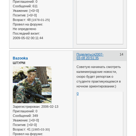
Приглашений:
0
Сообщений:
611
Уважение:
[+0/-0]
Позитив:
[+0/-0]
Возраст:
48
[1978-01-25]
Провел на форуме:
Не определено
Последний визит:
2009-05-02 00:11:44
Поделиться
2007-
14
Bazooka
03-08 20:51:35
ШТУРМ
Советую начинать смотреть
калининградские новости,
скоро будет репортаж о
студенте практикующемся в
ночном ориентировании:)
0
Зарегистрирован
: 2006-02-13
Приглашений:
0
Сообщений:
349
Уважение:
[+0/-0]
Позитив:
[+0/-0]
Возраст:
41
[1985-03-30]
Провел на форуме: