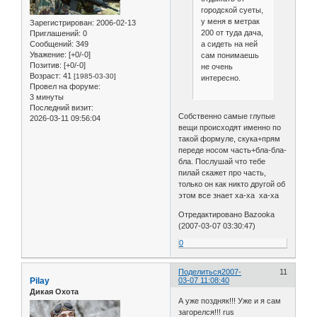
городской суеты,
у меня в метрак
Зарегистрирован
: 2006-02-13
200 от туда дача,
Приглашений:
0
а сидеть на ней
Сообщений:
349
Уважение:
[+0/-0]
сам понимаешь
Позитив:
[+0/-0]
не очень
Возраст:
41
[1985-03-30]
интересно.
Провел на форуме:
3 минуты
Последний визит:
Собственно самые глупые
2026-03-11 09:56:04
вещи происходят именно по
такой формуле, скука+прям
переде носом часть+бла-бла-
бла. Послушай что тебе
пилай скажет про часть,
только он как никто другой об
этом все знает xa-xa xa-xa
Отредактировано Bazooka
(2007-03-07 03:30:47)
0
Поделиться
2007-
11
Pilay
03-07 11:08:40
Дикая Охота
А уже поздняк!!! Уже и я сам
загорелся!!! rus