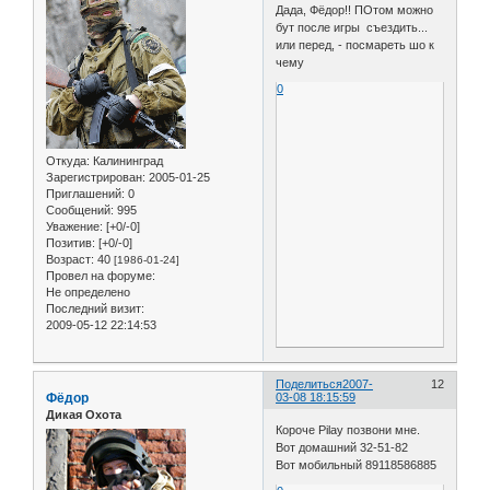
Дада, Фёдор!! ПОтом можно
бут после игры съездить...
или перед, - посмареть шо к
чему
0
Откуда:
Калининград
Зарегистрирован
: 2005-01-25
Приглашений:
0
Сообщений:
995
Уважение:
[+0/-0]
Позитив:
[+0/-0]
Возраст:
40
[1986-01-24]
Провел на форуме:
Не определено
Последний визит:
2009-05-12 22:14:53
Поделиться
2007-
12
Фёдор
03-08 18:15:59
Дикая Охота
Короче Pilay позвони мне.
Вот домашний 32-51-82
Вот мобильный 89118586885