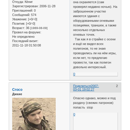
Откуда:
Кёниг
она охраняется (сам
Зарегистрирован
: 2006-11-28
проверял недавно ночью). На
Приглашений:
0
заброшенном участке
Сообщений:
574
имеются здания с
Уважение:
[+0/-0]
оборудованными огневыми
Позитив:
[+0/-0]
позициями, траншеи, а также
Возраст:
36
[1989-08-09]
несколько отдельных
Провел на форуме:
огневых точек.
Не определено
Так как я в страйке с осени
Последний визит:
и ещё не видел всех
2011-11-18 01:50:08
полигонов, то не знаю
проводились ли на нём игры,
если нет, то предлогаю
провести, так как полигон
довольно интересный.
0
Поделиться
2007-
2
Croco
03-01 19:02:27
Дикие
Опасно однако, можно и под
раздачу (свежих патронов)
попасть stop
0