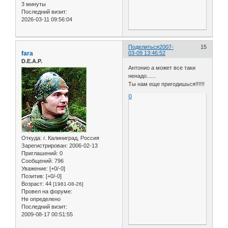
3 минуты
Последний визит:
2026-03-11 09:56:04
Поделиться
2007-
15
fara
03-09 13:46:52
D.E.A.P.
Антонио а может все таки
ненадо......
Ты нам еще пригодишься!!!!!!
0
Откуда:
г. Калиниград, Россия
Зарегистрирован
: 2006-02-13
Приглашений:
0
Сообщений:
796
Уважение:
[+0/-0]
Позитив:
[+0/-0]
Возраст:
44
[1981-08-26]
Провел на форуме:
Не определено
Последний визит:
2009-08-17 00:51:55