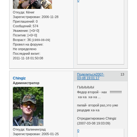
0
Откуда:
Кёниг
Зарегистрирован
: 2006-11-28
Приглашений:
0
Сообщений:
574
Уважение:
[+0/-0]
Позитив:
[+0/-0]
Возраст:
36
[1989-08-09]
Провел на форуме:
Не определено
Последний визит:
2011-11-18 01:50:08
Поделиться
2007-
13
Chingiz
03-08 19:01:17
Администратор
ГЫЫЫЫЫ
Федор второй - нах !!!!!!!!!!!!!
xa-xa xa-xa ...
пилай- второй раз,это уже
рецедив xa-xa
Отредактировано Chingiz
(2007-03-08 19:03:09)
Откуда:
Калининград
0
Зарегистрирован
: 2005-01-25