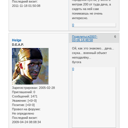
Последний визит:
метрак 200 от туда дача, а
2011-11-18 01:50:08
сидеть на ней сам
понимаешь не очень
интересно.
0
Поделиться
2007-
6
Helge
03-06 14:48:58
D.E.A.P.
Ой, как это знакомо... дача...
скука... военный объект
неподалёку...
бугога
0
Зарегистрирован
: 2005-02-28
Приглашений:
0
Сообщений:
1471
Уважение:
[+0/-0]
Позитив:
[+0/-0]
Провел на форуме:
Не определено
Последний визит:
2009-04-24 08:08:34