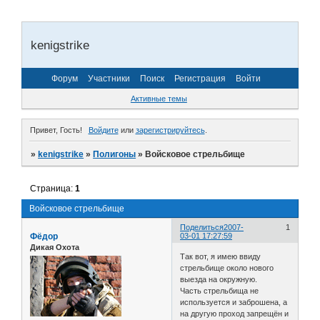
kenigstrike
Форум
Участники
Поиск
Регистрация
Войти
Активные темы
Привет, Гость!
Войдите
или
зарегистрируйтесь
.
»
kenigstrike
»
Полигоны
»
Войсковое стрельбище
Страница:
1
Войсковое стрельбище
Поделиться
2007-
1
Фёдор
03-01 17:27:59
Дикая Охота
Так вот, я имею ввиду
стрельбище около нового
выезда на окружную.
Часть стрельбища не
используется и заброшена, а
на другую проход запрещён и