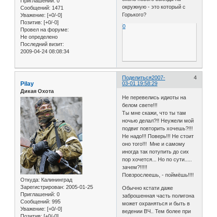
Приглашений:
0
окружную - это который с
Сообщений:
1471
Горького?
Уважение:
[+0/-0]
Позитив:
[+0/-0]
0
Провел на форуме:
Не определено
Последний визит:
2009-04-24 08:08:34
Поделиться
2007-
4
Pilay
03-01 19:58:29
Дикая Охота
Не перевелись идиоты на
белом свете!!!
Ты мне скажи, что ты там
ночью делал?!! Неужели мой
подвиг повторить хочешь?!!!
Не надо!!! Поверь!!! Не стоит
оно того!!! Мне и самому
иногда так потупить до сих
пор хочется... Но по сути.....
зачем?!!!!!
Повзрослеешь, - поймёшь!!!!
Откуда:
Калининград
Зарегистрирован
: 2005-01-25
Обычно кстати даже
Приглашений:
0
заброшенная часть полигона
Сообщений:
995
может охраняться и быть в
Уважение:
[+0/-0]
ведении ВЧ.. Тем более при
Позитив:
[+0/-0]