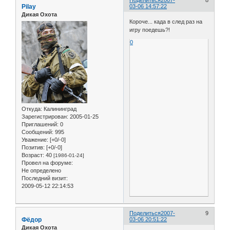
Поделиться
2007-
8
Pilay
03-06 14:57:22
Дикая Охота
Короче... када в след раз на
игру поедешь?!
0
Откуда:
Калининград
Зарегистрирован
: 2005-01-25
Приглашений:
0
Сообщений:
995
Уважение:
[+0/-0]
Позитив:
[+0/-0]
Возраст:
40
[1986-01-24]
Провел на форуме:
Не определено
Последний визит:
2009-05-12 22:14:53
Поделиться
2007-
9
Фёдор
03-06 20:51:22
Дикая Охота