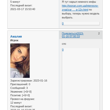
5 минут
Я тут нарыл немного инфы
Последний визит:
http://tooran.com.ua/interesno-
2021-03-17 15:53:40
znat/zar … a-12v.html
по
выбору, теперь нужно модель
выбрать.
0
Поделиться
2023-
2
Амалия
01-16 07:00:33
Игрок
спс
0
Зарегистрирован
: 2023-01-16
Приглашений:
0
Сообщений:
3
Уважение:
[+0/-0]
Позитив:
[+0/-0]
Провел на форуме:
12 минут
Последний визит:
2023-01-16 07:06:25