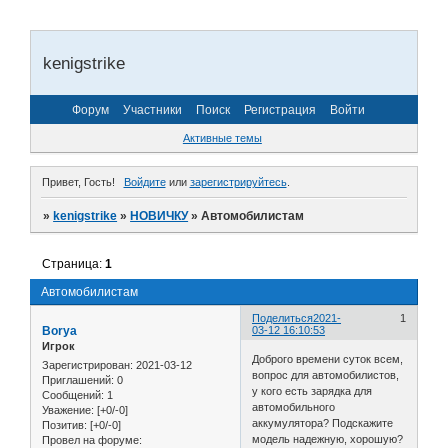
kenigstrike
Форум
Участники
Поиск
Регистрация
Войти
Активные темы
Привет, Гость!
Войдите
или
зарегистрируйтесь
.
»
kenigstrike
»
НОВИЧКУ
»
Автомобилистам
Страница:
1
Автомобилистам
Поделиться
2021-
1
Borya
03-12 16:10:53
Игрок
Доброго времени суток всем,
Зарегистрирован
: 2021-03-12
вопрос для автомобилистов,
Приглашений:
0
у кого есть зарядка для
Сообщений:
1
автомобильного
Уважение:
[+0/-0]
аккумулятора? Подскажите
Позитив:
[+0/-0]
модель надежную, хорошую?
Провел на форуме: