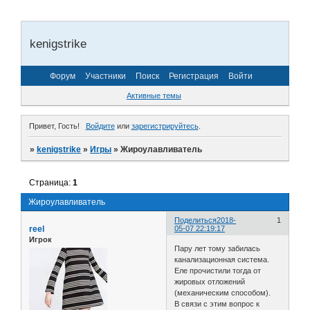
kenigstrike
Форум
Участники
Поиск
Регистрация
Войти
Активные темы
Привет, Гость!
Войдите
или
зарегистрируйтесь
.
»
kenigstrike
»
Игры
»
Жироулавливатель
Страница:
1
Жироулавливатель
Поделиться
2018-
1
reel
05-07 22:19:17
Игрок
Пару лет тому забилась
канализационная система.
Еле прочистили тогда от
жировых отложений
(механическим способом).
В связи с этим вопрос к