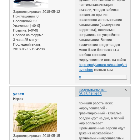
чистили канализацию
сказали, что для забивки
Зарегистрирован
: 2018-05-12
несколько причин:
Приглашений:
0
неактивное использование
Сообщений:
52
канализации (замедление
Уважение:
[+0/-0]
водоотока), несколько
Позитив:
[+0/-0]
неправильное устройство
Провел на форуме:
3 часа 25 минут
канализации. Всякие
Последний визит:
химические средства для
2018-05-15 19:45:38
меня были бесполезны.а
вообще хорошие
жироуловители есть на сайте
https://polyfacture.ru/catalog/zhiroulovitel
avtosbor/
гялньте там
0
Поделиться
2018-
5
yasen
05-16 21:14:15
Игрок
принцип работы всех
жироуловителей -
гравитационный - тяжелые
осадки идут на дно, а легкий
жир всплывает.
Промышленные версии идут
даже из нержавейки с
Зарегистрирован
: 2018-05-15
датчиками и нагревателями