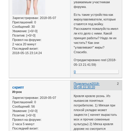
уважаемым участникам
форума.
Есть такие устройства как
Зарегистрирован
: 2018-05-07
жироулавливатели, которые
Приглашений:
0
ставятся под мойку.
Сообщений:
30
Расскажите пожалуйста имел
Уважение:
[+0/-0]
ли кто дело с ними. Какой
Позитив:
[+0/-0]
принцип работы? Надо ли их
Провел на форуме:
чистить? Как они
2 часа 20 минут
"улавливают" жиры?
Последний визит:
Спасибо.
2018-05-15 23:14:24
Отредактировано reel (2018-
05-13 21:41:59)
0
Поделиться
2018-
2
скрипт
05-08 22:30:20
Игрок
Кровля кровле рознь. Из
Зарегистрирован
: 2018-05-07
ньюансов понятных
Приглашений:
0
потребителю. 1) Мягкая при
Сообщений:
56
плохой укладке может
Уважение:
[+0/-0]
зацвести ( начнет вырастать
Позитив:
[+0/-0]
мох и прочие семенные
Провел на форуме:
2 часа 5 минут
культуры) 2) Мягка кровля
Последний визит:
дороже но смотрится