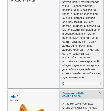
2018-05-17 19:01:41
эстетичней 3) Мягкая кровля
тише и не барабанит во
время сильных дождей или
града. 4) Мягкая кровля при
сильных нагревах кровли
солнцем может немного
ползать и оттопыриваться. 5)
Метал практичней и дешевле
в обслуживании. 6) Метал
практически не гниет ( если
брать толщину 0.5) то он и
достаточно прочен и не
деформируется. 7) У метала
есть куча различных
покрытий в том числе и
похожие на мягкие кровли. В
общем и целом если строить
для себя и в дальнейшем
спать спокойно на мой взгляд
лучше метала нет.
0
Поделиться
2018-
3
admf
05-09 22:30:08
Игрок
У нас металлочерепица
Grand Line Классик, теперь