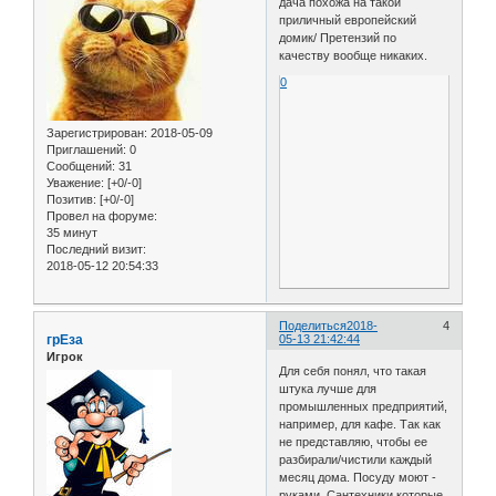
дача похожа на такой
приличный европейский
домик/ Претензий по
качеству вообще никаких.
0
Зарегистрирован
: 2018-05-09
Приглашений:
0
Сообщений:
31
Уважение:
[+0/-0]
Позитив:
[+0/-0]
Провел на форуме:
35 минут
Последний визит:
2018-05-12 20:54:33
Поделиться
2018-
4
грЕза
05-13 21:42:44
Игрок
Для себя понял, что такая
штука лучше для
промышленных предприятий,
например, для кафе. Так как
не представляю, чтобы ее
разбирали/чистили каждый
месяц дома. Посуду моют -
руками. Сантехники которые