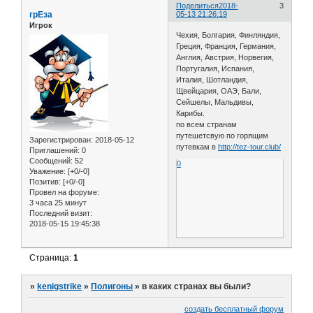
Поделиться
2018-
3
грЕза
05-13 21:26:19
Игрок
Чехия, Болгария, Финляндия,
Греция, Франция, Германия,
Англия, Австрия, Норвегия,
Португалия, Испания,
Италия, Шотландия,
Щвейцария, ОАЭ, Бали,
Сейшелы, Мальдивы,
Карибы.
по всем странам
путешетсвую по горящим
Зарегистрирован
: 2018-05-12
путевкам в
http://tez-tour.club/
Приглашений:
0
Сообщений:
52
0
Уважение:
[+0/-0]
Позитив:
[+0/-0]
Провел на форуме:
3 часа 25 минут
Последний визит:
2018-05-15 19:45:38
Страница:
1
»
kenigstrike
»
Полигоны
»
в каких странах вы были?
создать бесплатный форум