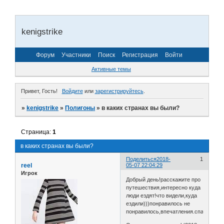
kenigstrike
Форум
Участники
Поиск
Регистрация
Войти
Активные темы
Привет, Гость!
Войдите
или
зарегистрируйтесь
.
»
kenigstrike
»
Полигоны
»
в каких странах вы были?
Страница:
1
в каких странах вы были?
Поделиться
2018-
1
reel
05-07 22:04:29
Игрок
Добрый день!расскажите про
путешествия,интересно куда
люди ездят!что видели,куда
ездили)))понравилось не
понравилось,впечатления.спасибо