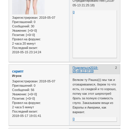
Отредактировано reel (2018-
05-13 21:25:18)
0
Зарегистрирован
: 2018-05-07
Приглашений:
0
Сообщений:
30
Уважение:
[+0/-0]
Позитив:
[+0/-0]
Провел на форуме:
2 часа 20 минут
Последний визит:
2018-05-15 23:14:24
Поделиться
2018-
2
скрипт
05-08 22:37:09
Игрок
Велком ту Рашка))) мы так и
Зарегистрирован
: 2018-05-07
отовариваемся, берем то что
Приглашений:
0
есть, со скидкой и то хорошо,
Сообщений:
56
потму как этот шерпотреб
Уважение:
[+0/-0]
брать за полную стоимость
Позитив:
[+0/-0]
глупо. Заказываем вещи из
Провел на форуме:
2 часа 5 минут
Европы и Америки, как
Последний визит:
вариант.
2018-05-17 19:01:41
0