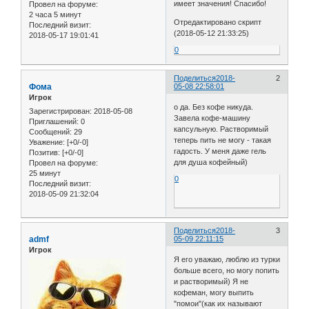
имеет значения! Спасибо!
Провел на форуме:
2 часа 5 минут
Отредактировано скрипт
Последний визит:
(2018-05-12 21:33:25)
2018-05-17 19:01:41
0
Поделиться
2018-
2
Фома
05-08 22:58:01
Игрок
о да. Без кофе никуда.
Зарегистрирован
: 2018-05-08
Завела кофе-машину
Приглашений:
0
капсульную. Растворимый
Сообщений:
29
теперь пить не могу - такая
Уважение:
[+0/-0]
гадость. У меня даже гель
Позитив:
[+0/-0]
для душа кофейный)
Провел на форуме:
25 минут
0
Последний визит:
2018-05-09 21:32:04
Поделиться
2018-
3
admf
05-09 22:11:15
Игрок
Я его уважаю, люблю из турки
больше всего, но могу попить
и растворимый) Я не
кофеман, могу выпить
"помои"(как их называют