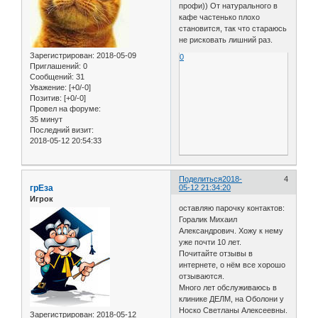
профи)) От натурального в
кафе частенько плохо
становится, так что стараюсь
не рисковать лишний раз.
Зарегистрирован
: 2018-05-09
0
Приглашений:
0
Сообщений:
31
Уважение:
[+0/-0]
Позитив:
[+0/-0]
Провел на форуме:
35 минут
Последний визит:
2018-05-12 20:54:33
Поделиться
2018-
4
грЕза
05-12 21:34:20
Игрок
оставляю парочку контактов:
Горалик Михаил
Александрович. Хожу к нему
уже почти 10 лет.
Почитайте отзывы в
интернете, о нём все хорошо
отзываются.
Много лет обслуживаюсь в
клинике ДЕЛМ, на Оболони у
Носко Светланы Алексеевны.
Зарегистрирован
: 2018-05-12