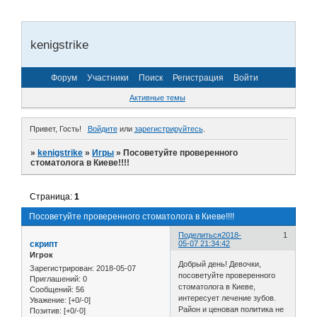
kenigstrike
Форум
Участники
Поиск
Регистрация
Войти
Активные темы
Привет, Гость!
Войдите
или
зарегистрируйтесь
.
»
kenigstrike
»
Игры
»
Посоветуйте проверенного
стоматолога в Киеве!!!!
Страница:
1
Посоветуйте проверенного стоматолога в Киеве!!!!
Поделиться
2018-
1
скрипт
05-07 21:34:42
Игрок
Добрый день! Девочки,
Зарегистрирован
: 2018-05-07
посоветуйте проверенного
Приглашений:
0
стоматолога в Киеве,
Сообщений:
56
интересует лечение зубов.
Уважение:
[+0/-0]
Район и ценовая политика не
Позитив:
[+0/-0]