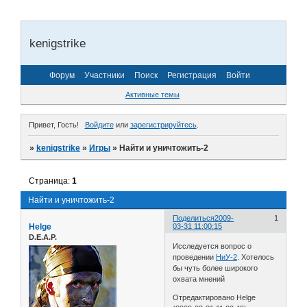
kenigstrike
Форум
Участники
Поиск
Регистрация
Войти
Активные темы
Привет, Гость!
Войдите
или
зарегистрируйтесь
.
»
kenigstrike
»
Игры
»
Найти и уничтожить-2
Страница:
1
Найти и уничтожить-2
Поделиться
2009-
1
Helge
03-31 11:00:15
D.E.A.P.
Исследуется вопрос о
проведении
НиУ-2
. Хотелось
бы чуть более широкого
охвата мнений
Отредактировано Helge