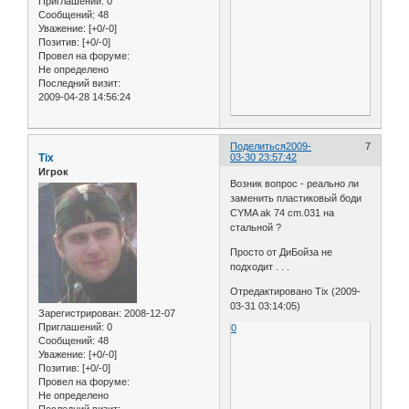
Приглашений:
0
Сообщений:
48
Уважение:
[+0/-0]
Позитив:
[+0/-0]
Провел на форуме:
Не определено
Последний визит:
2009-04-28 14:56:24
Поделиться
2009-
7
Tix
03-30 23:57:42
Игрок
Возник вопрос - реально ли
заменить пластиковый боди
CYMA ak 74 cm.031 на
стальной ?
Просто от ДиБойза не
подходит . . .
Отредактировано Tix (2009-
03-31 03:14:05)
Зарегистрирован
: 2008-12-07
Приглашений:
0
0
Сообщений:
48
Уважение:
[+0/-0]
Позитив:
[+0/-0]
Провел на форуме:
Не определено