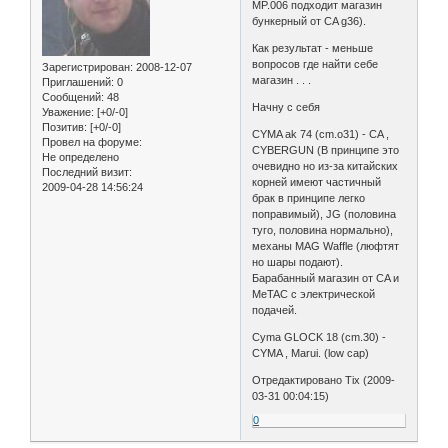
MP.006 подходит магазин
бункерный от CA g36).
Как результат - меньше
вопросов где найти себе
Зарегистрирован
: 2008-12-07
магазин . . .
Приглашений:
0
Сообщений:
48
Начну с себя
Уважение:
[+0/-0]
Позитив:
[+0/-0]
CYMA ak 74 (cm.o31) - CA ,
Провел на форуме:
CYBERGUN (В принципе это
Не определено
очевидно но из-за китайских
Последний визит:
корней имеют частичный
2009-04-28 14:56:24
брак в принципе легко
поправимый), JG (половина
туго, половина нормально),
механы MAG Waffle (люфтят
но шары подают).
Барабанный магазин от CA и
MeTAC с электрической
подачей.
Cyma GLOCK 18 (cm.30) -
CYMA , Marui. (low cap)
Отредактировано Tix (2009-
03-31 00:04:15)
0