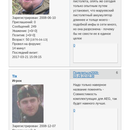
пистолета, опять же сегодня
только опытным путем
установил, что маруевский
пистолетный аккумулятор
Зарегистрирован
: 2008-06-10
длиннее и толще моего -
Приглашений:
0
подобной инфы в сети много,
Сообщений:
249
но она разрознена - почему
Уважение:
[+0/-0]
бы не свести ее в единое
Позитив:
[+0/-0]
целое
Возраст:
50
[1976-04-13]
Провел на форуме:
0
14 минут
Последний визит:
2017-03-21 15:09:15
Поделиться
2009-
6
Tix
03-29 22:02:38
Игрок
Надо только наверное
название поменять -
Совместимость
комплектующих для AEG, так
будет намного лучше.
0
Зарегистрирован
: 2008-12-07