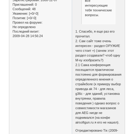
все
Приглашений:
0
интересующие
Сообщений:
48
тебя технические
Уважение:
[+0/-0]
вопросы.
Позитив:
[+0/-0]
Провел на форуме:
Не определено
1. Спасибо, я еще раз его
Последний визит:
2009-04-28 14:56:24
прочитал.
2. Сам сайт тоже очень
интересен - раздел ОРУЖИЕ
чего стоит =) (зачем этот
раздел создавали? чтоб одну
М-ку изобразить?)
2.1 Сама конференция
посещается практически
постоянно для формирования
определенного мнения о
страйкболе (к примеру выбор
привода ak 74 - для леса,
g36c - для зданий, установка
внутрянки, правила
поведения ) однако вопрос о
совместимости магазинов
для AEG нигде не
поднимался (на конфе
airsoftgun.ru я его не нашел).
Отредактировано Tix (2009-