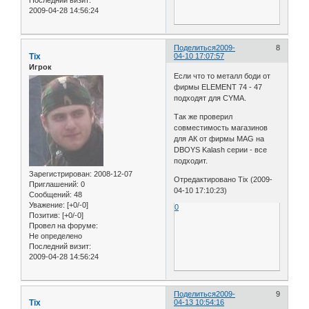
Последний визит:
2009-04-28 14:56:24
Поделиться
2009-
8
Tix
04-10 17:07:57
Игрок
Если что то металл боди от
фирмы ELEMENT 74 - 47
подходят для CYMA.
Так же проверил
совместимость магазинов
для АК от фирмы MAG на
DBOYS Kalash серии - все
подходит.
Зарегистрирован
: 2008-12-07
Отредактировано Tix (2009-
Приглашений:
0
04-10 17:10:23)
Сообщений:
48
Уважение:
[+0/-0]
0
Позитив:
[+0/-0]
Провел на форуме:
Не определено
Последний визит:
2009-04-28 14:56:24
Поделиться
2009-
9
Tix
04-13 10:54:16