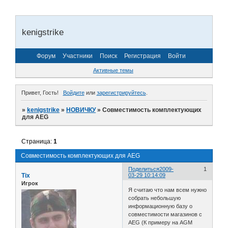
kenigstrike
Форум
Участники
Поиск
Регистрация
Войти
Активные темы
Привет, Гость!
Войдите
или
зарегистрируйтесь
.
»
kenigstrike
»
НОВИЧКУ
»
Совместимость комплектующих
для AEG
Страница:
1
Совместимость комплектующих для AEG
Поделиться
2009-
1
Tix
03-29 10:14:09
Игрок
Я считаю что нам всем нужно
собрать небольшую
информационную базу о
совместимости магазинов с
AEG (К примеру на AGM