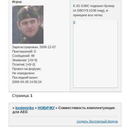
Игрок
К JG G36C подошел бункер
от DBOYS (G36 mag), в
принципе все четко.
0
Зарегистрирован
: 2008-12-07
Приглашений:
0
Сообщений:
48
Уважение:
[+0/-0]
Позитив:
[+0/-0]
Провел на форуме:
Не определено
Последний визит:
2009-04-28 14:56:24
Страница:
1
»
kenigstrike
»
НОВИЧКУ
»
Совместимость комплектующих
для AEG
создать бесплатный форум