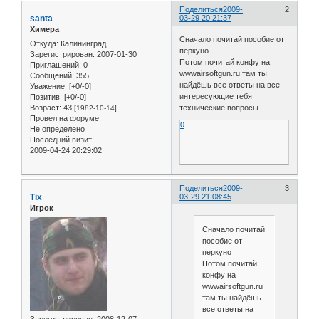
Поделиться
2009-
2
santa
03-29 20:21:37
Химера
Сначало почитай пособие от
Откуда:
Калининград
перкуно
Зарегистрирован
: 2007-01-30
Потом почитай конфу на
Приглашений:
0
wwwairsoftgun.ru там ты
Сообщений:
355
найдёшь все ответы на все
Уважение:
[+0/-0]
интересующие тебя
Позитив:
[+0/-0]
Возраст:
43
технические вопросы.
[1982-10-14]
Провел на форуме:
0
Не определено
Последний визит:
2009-04-24 20:29:02
Поделиться
2009-
3
Tix
03-29 21:08:45
Игрок
Сначало почитай
пособие от
перкуно
Потом почитай
конфу на
wwwairsoftgun.ru
там ты найдёшь
все ответы на
Зарегистрирован
: 2008-12-07