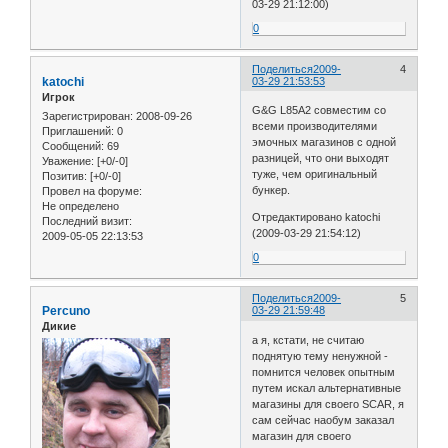
03-29 21:12:00)
0
Поделиться
2009-
4
katochi
03-29 21:53:53
Игрок
G&G L85A2 совместим со
Зарегистрирован
: 2008-09-26
всеми производителями
Приглашений:
0
эмочных магазинов с одной
Сообщений:
69
разницей, что они выходят
Уважение:
[+0/-0]
туже, чем оригинальный
Позитив:
[+0/-0]
бункер.
Провел на форуме:
Не определено
Отредактировано katochi
Последний визит:
(2009-03-29 21:54:12)
2009-05-05 22:13:53
0
Поделиться
2009-
5
Percuno
03-29 21:59:48
Дикие
а я, кстати, не считаю
поднятую тему ненужной -
помнится человек опытным
путем искал альтернативные
магазины для своего SCAR, я
сам сейчас наобум заказал
магазин для своего