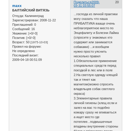
Поделиться
2009-
20
maxx
03-31 03:55:07
БАЛТИЙСКИЙ ВИТЯЗЬ
...господа из личной практики
Откуда:
Калининград
могу сказать что наша
Зарегистрирован
: 2008-11-22
ПРИБАЛТИКА вааще очень
Приглашений:
0
неблагоприятное место по
Сообщений:
16
Энцефалиту и Болезни Лайма
Уважение:
[+0/-0]
(спросите у знакомых кто
Позитив:
[+0/-0]
Возраст:
50
содержит или занимается
[1975-10-03]
Провел на форуме:
собаками) ...и вообщем
Не определено
нужно просто уяснить
Последний визит:
несколько правил
2009-04-18 00:51:09
1.Обязательное применение
специальных средств перед
поездкой в лес или в поле
2.На светлую одежду клещей
так и тянет как
магнитом(можно спросить
владельцев собак светлого
окраса)
3.Элементарные правила
личной гигиены (клещ если и
залез на вас то подобно
комару сразу не впиваеться
а ищет место где
потеплее...подмышечные
впадины внутренние стороны