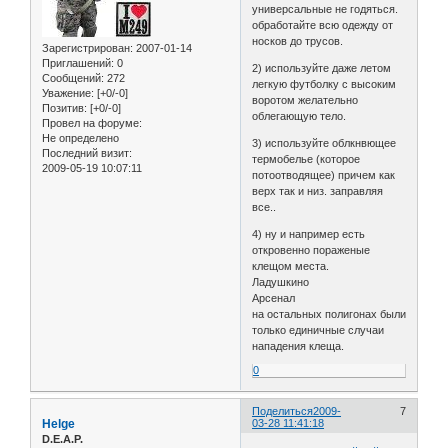
универсальные не годяться.
обработайте всю одежду от
носков до трусов.
Зарегистрирован
: 2007-01-14
Приглашений:
0
2) используйте даже летом
Сообщений:
272
легкую футболку с высоким
Уважение:
[+0/-0]
воротом желательно
Позитив:
[+0/-0]
облегающую тело.
Провел на форуме:
Не определено
3) используйте облкнвющее
Последний визит:
термобелье (которое
2009-05-19 10:07:11
потоотводящее) причем как
верх так и низ. заправляя
все..
4) ну и например есть
откровенно пораженые
клещом места.
Ладушкино
Арсенал
на остальных полигонах были
только единичные случаи
нападения клеща.
0
Поделиться
2009-
7
Helge
03-28 11:41:18
D.E.A.P.