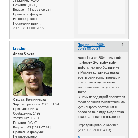
Уважение:
[+0/-0]
Позитив:
[+0/-0]
Возраст:
44
[1981-08-26]
Провел на форуме:
Не определено
Последний визит:
2009-08-17 00:51:55
Поделиться
2009-
11
krechet
03-29 00:53:29
Дикая Охота
меня 1 раз в 2004 году ещё
на форту 2А. тьфу тьфу
тьфу, с тех пор больше нет.
в Москве кстати год назад
все в один голос твердили
что полигон жутко кишит
клешами мол ахтунг и всё
такое.
В ночь перед игрой пропитали
Откуда:
Калининград
горки всякими химикатами до
Зарегистрирован
: 2005-01-24
чуть сырого состояния и
Приглашений:
0
после за всю игру видел тока
Сообщений:
1492
1 клеща - полз по штанине...
Уважение:
[+0/-0]
Позитив:
[+0/-0]
Отредактировано krechet
Возраст:
43
[1983-07-03]
(2009-03-29 00:54:03)
Провел на форуме:
Не определено
0