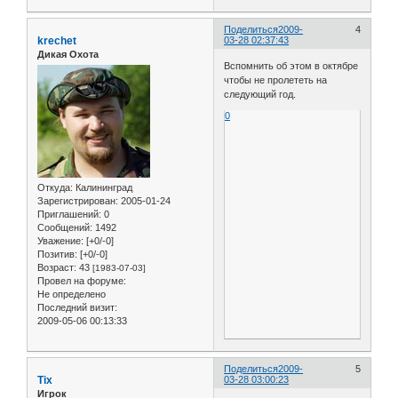
Поделиться
2009-
4
krechet
03-28 02:37:43
Дикая Охота
Вспомнить об этом в октябре
чтобы не пролететь на
следующий год.
0
Откуда:
Калининград
Зарегистрирован
: 2005-01-24
Приглашений:
0
Сообщений:
1492
Уважение:
[+0/-0]
Позитив:
[+0/-0]
Возраст:
43
[1983-07-03]
Провел на форуме:
Не определено
Последний визит:
2009-05-06 00:13:33
Поделиться
2009-
5
Tix
03-28 03:00:23
Игрок