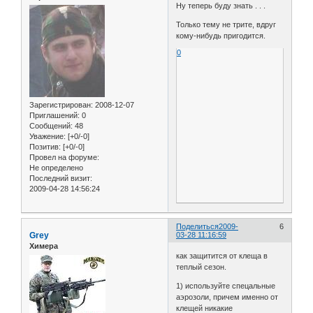
Ну теперь буду знать . . .
Только тему не трите, вдруг
кому-нибудь пригодится.
0
Зарегистрирован
: 2008-12-07
Приглашений:
0
Сообщений:
48
Уважение:
[+0/-0]
Позитив:
[+0/-0]
Провел на форуме:
Не определено
Последний визит:
2009-04-28 14:56:24
Поделиться
2009-
6
Grey
03-28 11:16:59
Химера
как защитится от клеща в
теплый сезон.
1) используйте спецальные
аэрозоли, причем именно от
клещей никакие