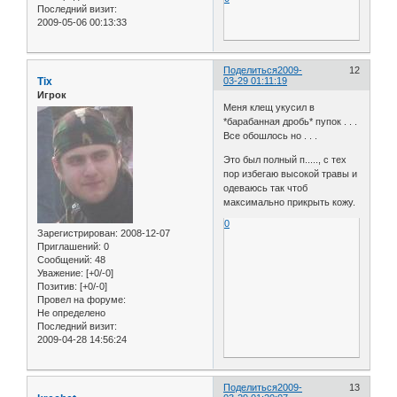
Последний визит:
2009-05-06 00:13:33
Поделиться
2009-
12
Tix
03-29 01:11:19
Игрок
Меня клещ укусил в
*барабанная дробь* пупок . . .
Все обошлось но . . .
Это был полный п....., с тех
пор избегаю высокой травы и
одеваюсь так чтоб
максимально прикрыть кожу.
0
Зарегистрирован
: 2008-12-07
Приглашений:
0
Сообщений:
48
Уважение:
[+0/-0]
Позитив:
[+0/-0]
Провел на форуме:
Не определено
Последний визит:
2009-04-28 14:56:24
Поделиться
2009-
13