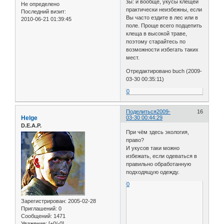
зы: и вообще, укусы клещей
Не определено
практически неизбежны, если
Последний визит:
Вы часто ездите в лес или в
2010-06-21 01:39:45
поле. Проще всего подцепить
клеща в высокой траве,
поэтому старайтесь по
возможности избегать таких
мест.
Отредактировано buch (2009-
03-30 00:35:11)
0
Поделиться
2009-
16
Helge
03-30 00:44:29
D.E.A.P.
При чём здесь экология,
право?
И укусов таки можно
избежать, если одеваться в
правильно обработанную
подходящую одежду.
0
Зарегистрирован
: 2005-02-28
Приглашений:
0
Сообщений:
1471
Уважение:
[+0/-0]