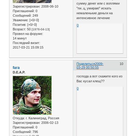
сумму денег или с воплями
Зарегистрирован
: 2008-06-10
"пи..ц, умираю" искать
Приглашений:
0
немаленькие деньги на
Сообщений:
249
интенсивное лечение
Уважение:
[+0/-0]
Позитив:
[+0/-0]
0
Возраст:
50
[1976-04-13]
Провел на форуме:
14 минут
Последний визит:
2017-03-21 15:09:15
Поделиться
2009-
10
fara
03-29 00:50:55
D.E.A.P.
господа а вот скажите кого из
Вас кусал клещ??
0
Откуда:
г. Калиниград, Россия
Зарегистрирован
: 2006-02-13
Приглашений:
0
Сообщений:
796