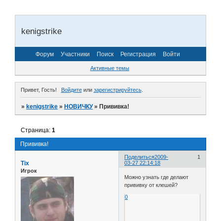
kenigstrike
Форум
Участники
Поиск
Регистрация
Войти
Активные темы
Привет, Гость!
Войдите
или
зарегистрируйтесь
.
»
kenigstrike
»
НОВИЧКУ
»
Прививка!
Страница:
1
Прививка!
Поделиться
2009-
1
Tix
03-27 22:14:18
Игрок
Можно узнать где делают
прививку от клешей?
0