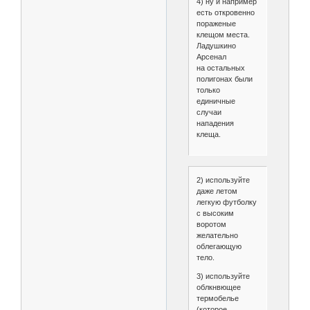
4) ну и например
есть откровенно
пораженые
клещом места.
Ладушкино
Арсенал
на остальных
полигонах были
только
единичные
случаи
нападения
клеща.
2) используйте
даже летом
легкую футболку
с высоким
воротом
желательно
облегающую
тело.
3) используйте
облкнвющее
термобелье
(которое