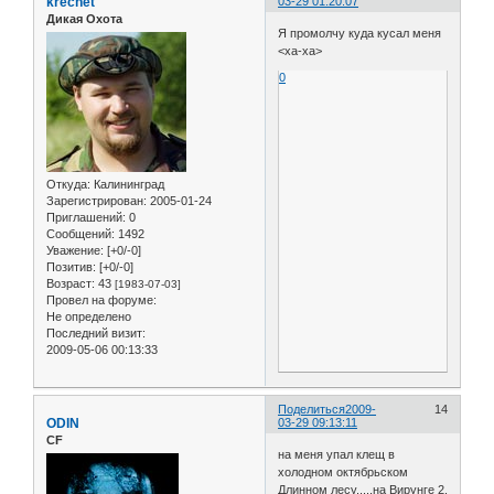
krechet
03-29 01:20:07
Дикая Охота
Я промолчу куда кусал меня
<ха-ха>
0
Откуда:
Калининград
Зарегистрирован
: 2005-01-24
Приглашений:
0
Сообщений:
1492
Уважение:
[+0/-0]
Позитив:
[+0/-0]
Возраст:
43
[1983-07-03]
Провел на форуме:
Не определено
Последний визит:
2009-05-06 00:13:33
Поделиться
2009-
14
ODIN
03-29 09:13:11
CF
на меня упал клещ в
холодном октябрьском
Длинном лесу.....на Вирунге 2.