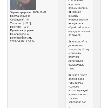
спецальные
аэрозоли,
причем именно
от клещей
Зарегистрирован
: 2008-12-07
никакие
Приглашений:
0
универсальные
Сообщений:
48
Уважение:
[+0/-0]
не годяться.
Позитив:
[+0/-0]
обработайте всю
Провел на форуме:
одежду от носков
Не определено
до трусов.
Последний визит:
2009-04-28 14:56:24
2) используйте
даже летом
легкую футболку
с высоким
воротом
желательно
облегающую
тело.
3) используйте
облкнвющее
термобелье
(которое
потоотводящее)
причем как верх
так и низ.
заправляя все..