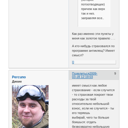
потоотводящее)
причем как верх
так и низ.
заправляя все..
Как раз именно эти пункты у
меня как золотое правило . . .
А кто-нибудь страховался по
программе антиклещ? Имеет
смысл?
0
Поделиться
2009-
9
Percuno
03-28 12:19:03
Дикие
имеет смысл как любое
страхование - если случится
- то страховая покроет твои
расходы за твой
относительно небольшой
взнос, если не случится - ты
его теряешь
выбирай, чего ты больше
боишься: отдать
безвозвратно небольшую