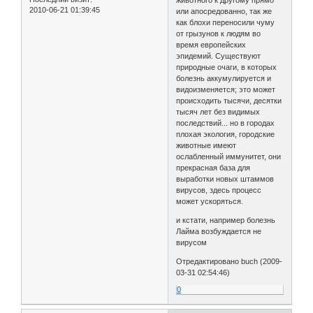
2010-06-21 01:39:45
или апосредованно, так же
как блохи переносили чуму
от грызунов к людям во
время европейских
эпидемий. Существуют
природные очаги, в которых
болезнь аккумулируется и
видоизменяется; это может
происходить тысячи, десятки
тысяч лет без видимых
последствий... но в городах
плохая экология, городские
животные имеют
ослабленный иммунитет, они
прекрасная база для
выработки новых штаммов
вирусов, здесь процесс
может ускоряться.
и кстати, например болезнь
Лайма возбуждается не
вирусом
Отредактировано buch (2009-
03-31 02:54:46)
0