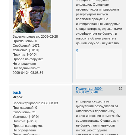
инфекция. Основным
переносчиком и природным
резервуаром вируса
являются врождённо
инфицированные иксодовые
клещи, которые, однако, сами
энцефалитом не болеют, и
Зарегистрирован
: 2005-02-28
говорить об иммунитете в
Приглашений:
0
данном случае - неуместно.
Сообщений:
1471
Уважение:
[+0/-0]
0
Позитив:
[+0/-0]
Провел на форуме:
Не определено
Последний визит:
2009-04-24 08:08:34
Поделиться
2009-
19
buch
03-31 02:53:46
Игрок
в природе существует
Зарегистрирован
: 2008-08-03
циркуляция возбудителя от
Приглашений:
0
животного к переносчику,
Сообщений:
21
иначе инфекция не могла бы
Уважение:
[+0/-0]
существовать. Клещи сами
Позитив:
[+0/-0]
не болеют, они переносят
Провел на форуме:
Не определено
инфекцию от одного
Последний визит:
животного к другому прямо