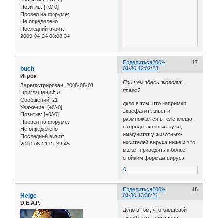
Позитив:
[+0/-0]
Провел на форуме:
Не определено
Последний визит:
2009-04-24 08:08:34
Поделиться
2009-
17
buch
03-30 12:02:23
Игрок
При чём здесь экология,
Зарегистрирован
: 2008-08-03
право?
Приглашений:
0
Сообщений:
21
дело в том, что например
Уважение:
[+0/-0]
энцефалит живет и
Позитив:
[+0/-0]
размножается в теле клеща;
Провел на форуме:
в городе экология хуже,
Не определено
иммунитет у животных-
Последний визит:
носителей вируса ниже и это
2010-06-21 01:39:45
может приводить к более
стойким формам вируса
0
Поделиться
2009-
18
Helge
03-30 13:38:21
D.E.A.P.
Дело в том, что клещевой
энцефалит - вирусная