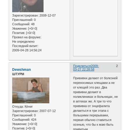
Зарегистрирован
: 2008-12-07
Приглашений:
0
Сообщений:
48
Уважение:
[+0/-0]
Позитив:
[+0/-0]
Провел на форуме:
Не определено
Последний визит:
2009-04-28 14:56:24
Поделиться
2009-
2
Dewshman
03-27 22:28:58
ШТУРМ
Прививки делают от болезней
переносимых клещами а не
от клещей это раз. Два
прививки делают в
поликлиниках и больницах, не
в аптеках же. А три то что
прививка от энцефалита
Откуда:
Кёниг
делаеться в три этапа с
Зарегистрирован
: 2007-07-12
большими перерывами,
Приглашений:
0
Сообщений:
424
первая обычно ставиться
Уважение:
[+0/-0]
осенью, что бы к маю быть
Позитив:
[+0/-0]
привитым.