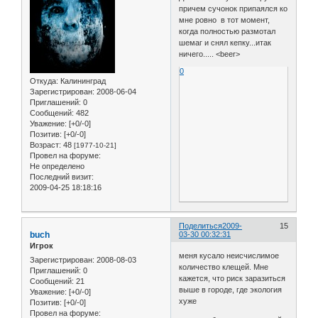
причем сучонок припаялся ко
мне ровно в тот момент,
когда полностью размотал
шемаг и снял кепку...итак
ничего..... <beer>
0
Откуда:
Калининград
Зарегистрирован
: 2008-06-04
Приглашений:
0
Сообщений:
482
Уважение:
[+0/-0]
Позитив:
[+0/-0]
Возраст:
48
[1977-10-21]
Провел на форуме:
Не определено
Последний визит:
2009-04-25 18:18:16
Поделиться
2009-
15
buch
03-30 00:32:31
Игрок
меня кусало неисчислимое
Зарегистрирован
: 2008-08-03
количество клещей. Мне
Приглашений:
0
кажется, что риск заразиться
Сообщений:
21
выше в городе, где экология
Уважение:
[+0/-0]
хуже
Позитив:
[+0/-0]
Провел на форуме: