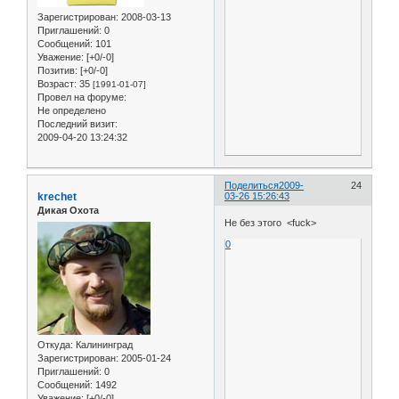
Зарегистрирован
: 2008-03-13
Приглашений:
0
Сообщений:
101
Уважение:
[+0/-0]
Позитив:
[+0/-0]
Возраст:
35
[1991-01-07]
Провел на форуме:
Не определено
Последний визит:
2009-04-20 13:24:32
Поделиться
2009-
24
krechet
03-26 15:26:43
Дикая Охота
Не без этого <fuck>
0
Откуда:
Калининград
Зарегистрирован
: 2005-01-24
Приглашений:
0
Сообщений:
1492
Уважение:
[+0/-0]