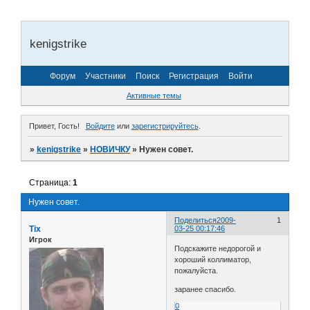
kenigstrike
Форум
Участники
Поиск
Регистрация
Войти
Активные темы
Привет, Гость!
Войдите
или
зарегистрируйтесь
.
»
kenigstrike
»
НОВИЧКУ
»
Нужен совет.
Страница:
1
Нужен совет.
Поделиться
2009-
1
Tix
03-25 00:17:46
Игрок
Подскажите недорогой и
хороший коллиматор,
пожалуйста.
заранее спасибо.
0