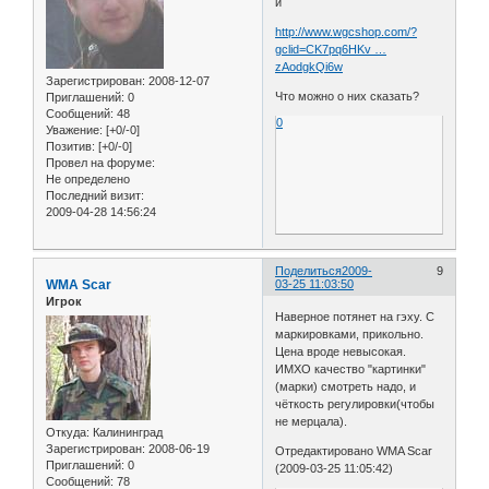
и
http://www.wgcshop.com/?
gclid=CK7pq6HKv …
zAodgkQi6w
Зарегистрирован
: 2008-12-07
Что можно о них сказать?
Приглашений:
0
Сообщений:
48
0
Уважение:
[+0/-0]
Позитив:
[+0/-0]
Провел на форуме:
Не определено
Последний визит:
2009-04-28 14:56:24
Поделиться
2009-
9
WMA Scar
03-25 11:03:50
Игрок
Наверное потянет на гэху. С
маркировками, прикольно.
Цена вроде невысокая.
ИМХО качество "картинки"
(марки) смотреть надо, и
чёткость регулировки(чтобы
не мерцала).
Откуда:
Калининград
Зарегистрирован
: 2008-06-19
Отредактировано WMA Scar
Приглашений:
0
(2009-03-25 11:05:42)
Сообщений:
78