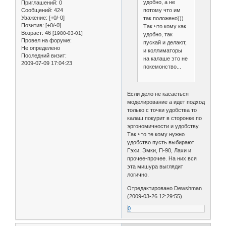
удобно, а не
Приглашений:
0
Сообщений:
424
потому что им
Уважение:
[+0/-0]
так положено)))
Позитив:
[+0/-0]
Так что кому как
Возраст:
46
[1980-03-01]
удобно, так
Провел на форуме:
пускай и делают,
Не определено
и коллиматоры
Последний визит:
на калаше это не
2009-07-09 17:04:23
покемонство...
Если дело не касаеться
моделирование а идет подход
только с точки удобства то
калаш покурит в сторонке по
эргономичности и удобству.
Так что те кому нужно
удобство пусть выбирают
Гэхи, Эмки, П-90, Лахи и
прочее-прочее. На них вся
эта мишура выглядит
логично.
Отредактировано Dewshman
(2009-03-26 12:29:55)
0