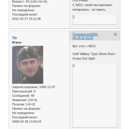
ПОПРАВЬ.
Возраст:
45
[1981-06-09]
С WGC свойства картинки -
Провел на форуме:
копировать - вставить.
Не определено
Последний визит:
0
2011-03-27 23:11:08
Поделиться
2009-
11
Tix
03-25 11:15:23
Игрок
Вот этот с WGC
G&P Military Type 30mm Red /
Green Dot Sight
0
Зарегистрирован
: 2008-12-07
Приглашений:
0
Сообщений:
48
Уважение:
[+0/-0]
Позитив:
[+0/-0]
Провел на форуме:
Не определено
Последний визит:
2009-04-28 14:56:24