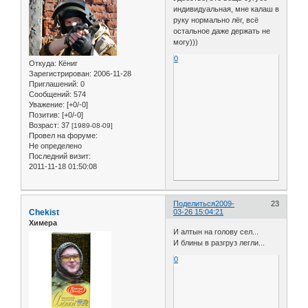
индивидуальная, мне калаш в
руку нормально лёг, всё
остальное даже держать не
могу)))
0
Откуда:
Кёниг
Зарегистрирован
: 2006-11-28
Приглашений:
0
Сообщений:
574
Уважение:
[+0/-0]
Позитив:
[+0/-0]
Возраст:
37
[1989-08-09]
Провел на форуме:
Не определено
Последний визит:
2011-11-18 01:50:08
Поделиться
2009-
23
Chekist
03-26 15:04:21
Химера
И алтын на голову сел...
И блины в разгруз легли...
0