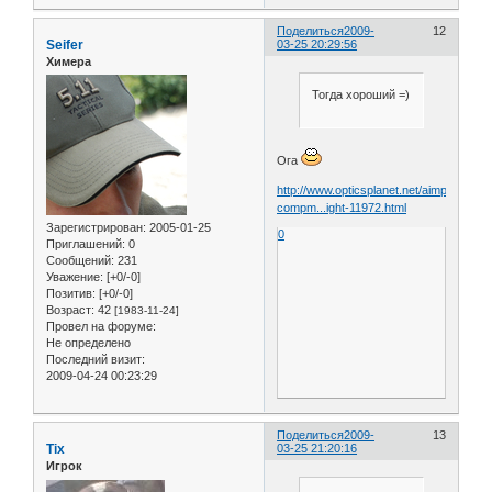
Поделиться
2009-
12
Seifer
03-25 20:29:56
Химера
Тогда хороший =)
Ога
http://www.opticsplanet.net/aimpoint-
compm...ight-11972.html
Зарегистрирован
: 2005-01-25
0
Приглашений:
0
Сообщений:
231
Уважение:
[+0/-0]
Позитив:
[+0/-0]
Возраст:
42
[1983-11-24]
Провел на форуме:
Не определено
Последний визит:
2009-04-24 00:23:29
Поделиться
2009-
13
Tix
03-25 21:20:16
Игрок