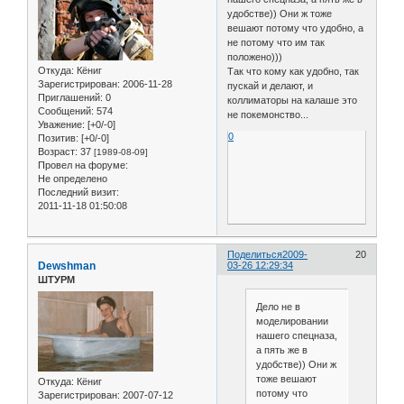
удобстве)) Они ж тоже
вешают потому что удобно, а
не потому что им так
положено)))
Откуда:
Кёниг
Так что кому как удобно, так
Зарегистрирован
: 2006-11-28
пускай и делают, и
Приглашений:
0
коллиматоры на калаше это
Сообщений:
574
не покемонство...
Уважение:
[+0/-0]
0
Позитив:
[+0/-0]
Возраст:
37
[1989-08-09]
Провел на форуме:
Не определено
Последний визит:
2011-11-18 01:50:08
Поделиться
2009-
20
Dewshman
03-26 12:29:34
ШТУРМ
Дело не в
моделировании
нашего спецназа,
а пять же в
удобстве)) Они ж
тоже вешают
Откуда:
Кёниг
потому что
Зарегистрирован
: 2007-07-12