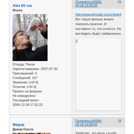
Поделиться
2009-
21
Alex 65 rus
03-26 13:39:58
Игрок
http://www.diytrade.com/china/4/product
Вот такую феньку можно
поискать конечно. И
поставить то, что хочется. Но
выглядеть будет забавненько
0
Откуда:
Пенза
Зарегистрирован
: 2007-07-30
Приглашений:
0
Сообщений:
167
Уважение:
[+0/-0]
Позитив:
[+0/-0]
Провел на форуме:
Не определено
Последний визит:
2009-12-28 17:52:22
Поделиться
2009-
22
Фёдор
03-26 14:08:44
Дикая Охота
Удобство, это вещь сугубо