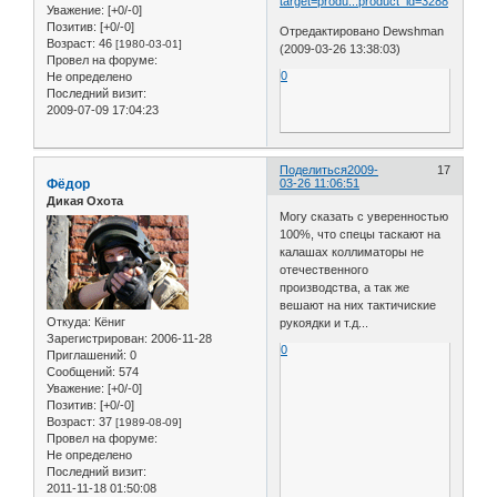
target=produ...product_id=3288
Уважение:
[+0/-0]
Позитив:
[+0/-0]
Отредактировано Dewshman
Возраст:
46
[1980-03-01]
(2009-03-26 13:38:03)
Провел на форуме:
0
Не определено
Последний визит:
2009-07-09 17:04:23
Поделиться
2009-
17
Фёдор
03-26 11:06:51
Дикая Охота
Могу сказать с уверенностью
100%, что спецы таскают на
калашах коллиматоры не
отечественного
производства, а так же
вешают на них тактичиские
Откуда:
Кёниг
рукоядки и т.д...
Зарегистрирован
: 2006-11-28
0
Приглашений:
0
Сообщений:
574
Уважение:
[+0/-0]
Позитив:
[+0/-0]
Возраст:
37
[1989-08-09]
Провел на форуме:
Не определено
Последний визит:
2011-11-18 01:50:08