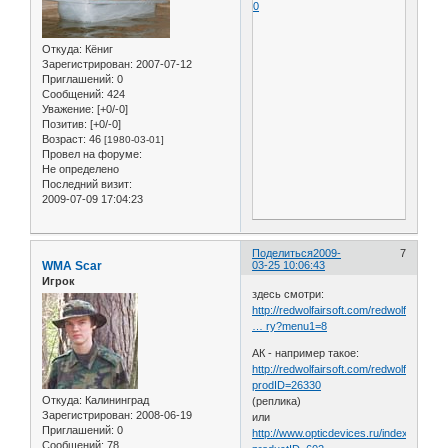
0
Откуда:
Кёниг
Зарегистрирован
: 2007-07-12
Приглашений:
0
Сообщений:
424
Уважение:
[+0/-0]
Позитив:
[+0/-0]
Возраст:
46
[1980-03-01]
Провел на форуме:
Не определено
Последний визит:
2009-07-09 17:04:23
Поделиться
2009-
7
WMA Scar
03-25 10:06:43
Игрок
здесь смотри:
http://redwolfairsoft.com/redwolf/airso
… ry?menu1=8
АК - например такое:
http://redwolfairsoft.com/redwolf/airsoft/...
prodID=26330
Откуда:
Калининград
(реплика)
Зарегистрирован
: 2008-06-19
или
Приглашений:
0
http://www.opticdevices.ru/index.php?
Сообщений:
78