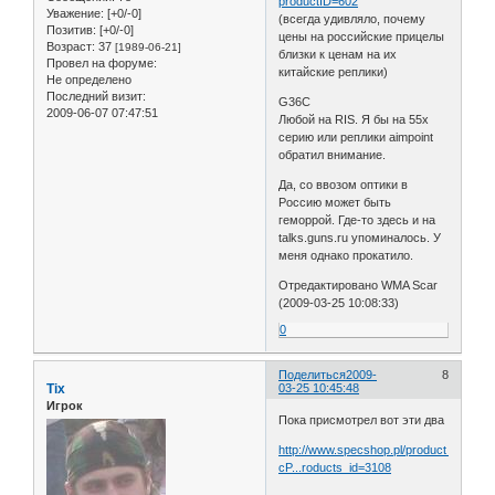
productID=602
Уважение:
[+0/-0]
(всегда удивляло, почему
Позитив:
[+0/-0]
цены на российские прицелы
Возраст:
37
[1989-06-21]
близки к ценам на их
Провел на форуме:
китайские реплики)
Не определено
Последний визит:
G36C
2009-06-07 07:47:51
Любой на RIS. Я бы на 55x
серию или реплики aimpoint
обратил внимание.
Да, со ввозом оптики в
Россию может быть
геморрой. Где-то здесь и на
talks.guns.ru упоминалось. У
меня однако прокатило.
Отредактировано WMA Scar
(2009-03-25 10:08:33)
0
Поделиться
2009-
8
Tix
03-25 10:45:48
Игрок
Пока присмотрел вот эти два
http://www.specshop.pl/product_info.ph
cP...roducts_id=3108