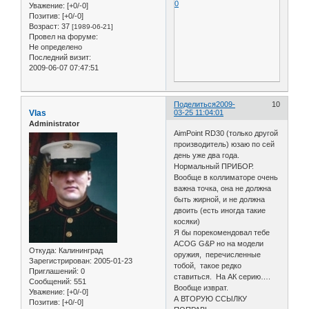
0
Уважение:
[+0/-0]
Позитив:
[+0/-0]
Возраст:
37
[1989-06-21]
Провел на форуме:
Не определено
Последний визит:
2009-06-07 07:47:51
Поделиться
2009-
10
Vlas
03-25 11:04:01
Administrator
AimPoint RD30 (только другой
производитель) юзаю по сей
день уже два года.
Нормальный ПРИБОР.
Вообще в коллиматоре очень
важна точка, она не должна
быть жирной, и не должна
двоить (есть иногда такие
косяки)
Я бы порекомендовал тебе
ACOG G&P но на модели
Откуда:
Калининград
оружия, перечисленные
Зарегистрирован
: 2005-01-23
тобой, такое редко
Приглашений:
0
ставиться. На АК серию….
Сообщений:
551
Вообще изврат.
Уважение:
[+0/-0]
А ВТОРУЮ ССЫЛКУ
Позитив:
[+0/-0]