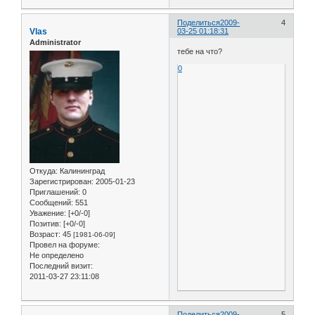
Поделиться
2009-
4
Vlas
03-25 01:18:31
Administrator
тебе на что?
0
Откуда:
Калининград
Зарегистрирован
: 2005-01-23
Приглашений:
0
Сообщений:
551
Уважение:
[+0/-0]
Позитив:
[+0/-0]
Возраст:
45
[1981-06-09]
Провел на форуме:
Не определено
Последний визит:
2011-03-27 23:11:08
Поделиться
2009-
5