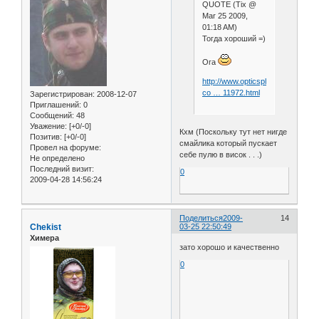
QUOTE (Tix @
Mar 25 2009,
01:18 AM)
Тогда хороший =)
Ога
http://www.opticsplanet.net/aimpoi
co … 11972.html
Зарегистрирован
: 2008-12-07
Приглашений:
0
Сообщений:
48
Уважение:
[+0/-0]
Кхм (Поскольку тут нет нигде
Позитив:
[+0/-0]
смайлика который пускает
Провел на форуме:
себе пулю в висок . . .)
Не определено
Последний визит:
0
2009-04-28 14:56:24
Поделиться
2009-
14
Chekist
03-25 22:50:49
Химера
зато хорошо и качественно
0