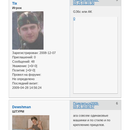
Tix
03-25 01:20:30
Игрок
G36c или AK
0
Зарегистрирован
: 2008-12-07
Приглашений:
0
Сообщений:
48
Уважение:
[+0/-0]
Позитив:
[+0/-0]
Провел на форуме:
Не определено
Последний визит:
2009-04-28 14:56:24
Поделиться
2009-
6
Dewshman
03-25 10:00:57
ШТУРМ
ага совсем одинаковые
машинки и по стилю и по
креплению прицелов.