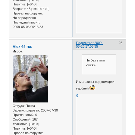
Позитив:
[+0/-0]
Возраст:
43
[1983-07-03]
Провел на форуме:
Не определено
Последний визит:
2009-05-06 00:13:33
Поделиться
2009-
25
Alex 65 rus
03-26 17:03:35
Игрок
Не без этого
<fuck>
И магазины под семерки
удобней
0
Откуда:
Пенза
Зарегистрирован
: 2007-07-30
Приглашений:
0
Сообщений:
167
Уважение:
[+0/-0]
Позитив:
[+0/-0]
Провел на форуме: