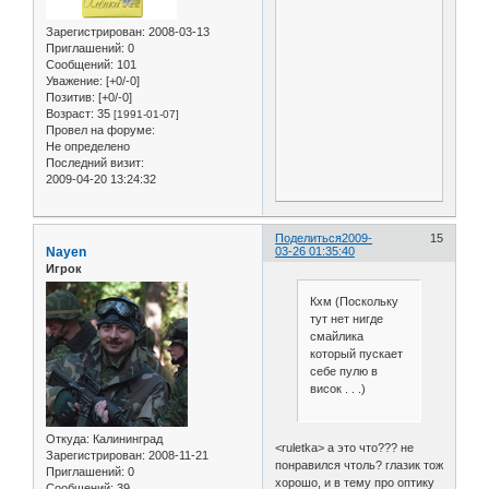
Зарегистрирован
: 2008-03-13
Приглашений:
0
Сообщений:
101
Уважение:
[+0/-0]
Позитив:
[+0/-0]
Возраст:
35
[1991-01-07]
Провел на форуме:
Не определено
Последний визит:
2009-04-20 13:24:32
Поделиться
2009-
15
Nayen
03-26 01:35:40
Игрок
Кхм (Поскольку
тут нет нигде
смайлика
который пускает
себе пулю в
висок . . .)
Откуда:
Калининград
<ruletka> а это что??? не
Зарегистрирован
: 2008-11-21
понравился чтоль? глазик тож
Приглашений:
0
хорошо, и в тему про оптику
Сообщений:
39