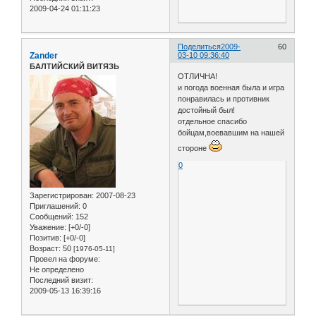
2009-04-24 01:11:23
Поделиться
2009-
60
Zander
03-10 09:36:40
БАЛТИЙСКИЙ ВИТЯЗЬ
ОТЛИЧНА!
и погода военная была и игра
понравилась и противник
достойный был!
отдельное спасибо
бойцам,воевавшим на нашей
стороне
0
Зарегистрирован
: 2007-08-23
Приглашений:
0
Сообщений:
152
Уважение:
[+0/-0]
Позитив:
[+0/-0]
Возраст:
50
[1976-05-11]
Провел на форуме:
Не определено
Последний визит:
2009-05-13 16:39:16