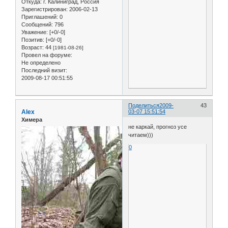
Откуда:
г. Калиниград, Россия
Зарегистрирован
: 2006-02-13
Приглашений:
0
Сообщений:
796
Уважение:
[+0/-0]
Позитив:
[+0/-0]
Возраст:
44
[1981-08-26]
Провел на форуме:
Не определено
Последний визит:
2009-08-17 00:51:55
Поделиться
2009-
43
Alex
03-07 15:51:54
Химера
не каркай, прогноз усе
читаем)))
0