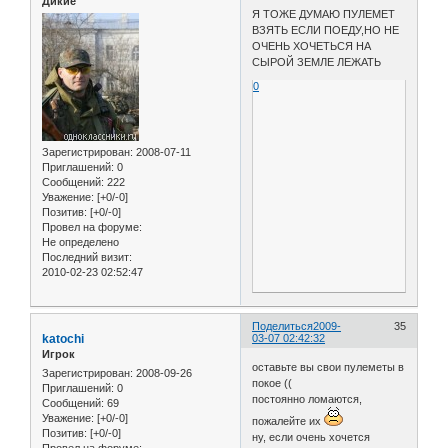
Дикие
Я ТОЖЕ ДУМАЮ ПУЛЕМЕТ
ВЗЯТЬ ЕСЛИ ПОЕДУ,НО НЕ
ОЧЕНЬ ХОЧЕТЬСЯ НА
СЫРОЙ ЗЕМЛЕ ЛЕЖАТЬ
0
Зарегистрирован
: 2008-07-11
Приглашений:
0
Сообщений:
222
Уважение:
[+0/-0]
Позитив:
[+0/-0]
Провел на форуме:
Не определено
Последний визит:
2010-02-23 02:52:47
Поделиться
2009-
35
katochi
03-07 02:42:32
Игрок
оставьте вы свои пулеметы в
Зарегистрирован
: 2008-09-26
покое ((
Приглашений:
0
постоянно ломаются,
Сообщений:
69
Уважение:
[+0/-0]
пожалейте их
Позитив:
[+0/-0]
ну, если очень хочется