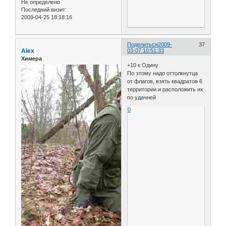
Не определено
Последний визит:
2009-04-25 18:18:16
Поделиться
2009-
37
Alex
03-07 10:51:33
Химера
+10 к Одину
По этому надо оттолкнутца
от флагов, взять квадратов 6
территории и расположить их
по удачней
0