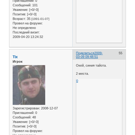
Приглашений:
0
Сообщений:
101
Уважение:
[+0/-0]
Позитив:
[+0/-0]
Возраст:
35
[1991-01-07]
Провел на форуме:
Не определено
Последний визит:
2009-04-20 13:24:32
Поделиться
2009-
55
Tix
03-09 09:48:51
Игрок
Окей, синия тайота.
2 места.
0
Зарегистрирован
: 2008-12-07
Приглашений:
0
Сообщений:
48
Уважение:
[+0/-0]
Позитив:
[+0/-0]
Провел на форуме: