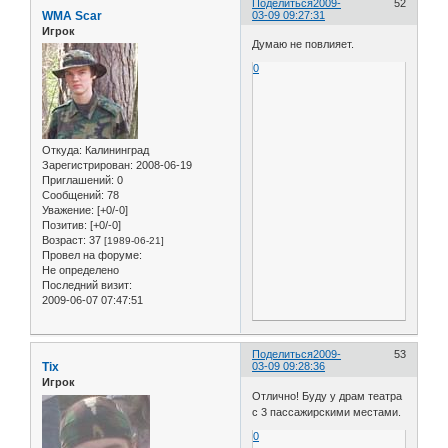
Поделиться
2009-
52
WMA Scar
03-09 09:27:31
Игрок
Думаю не повлияет.
0
Откуда:
Калининград
Зарегистрирован
: 2008-06-19
Приглашений:
0
Сообщений:
78
Уважение:
[+0/-0]
Позитив:
[+0/-0]
Возраст:
37
[1989-06-21]
Провел на форуме:
Не определено
Последний визит:
2009-06-07 07:47:51
Поделиться
2009-
53
Tix
03-09 09:28:36
Игрок
Отлично! Буду у драм театра
с 3 пассажирскими местами.
0