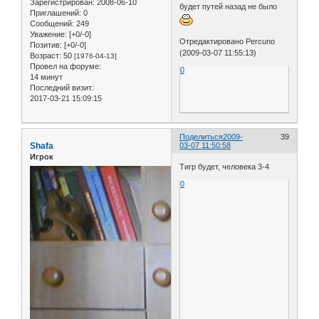
Зарегистрирован
: 2008-06-10
будет путей назад не было
Приглашений:
0
Сообщений:
249
Уважение:
[+0/-0]
Отредактировано Percuno
Позитив:
[+0/-0]
(2009-03-07 11:55:13)
Возраст:
50
[1976-04-13]
Провел на форуме:
0
14 минут
Последний визит:
2017-03-21 15:09:15
Поделиться
2009-
39
Shafa
03-07 11:50:58
Игрок
Тигр будет, человека 3-4
0