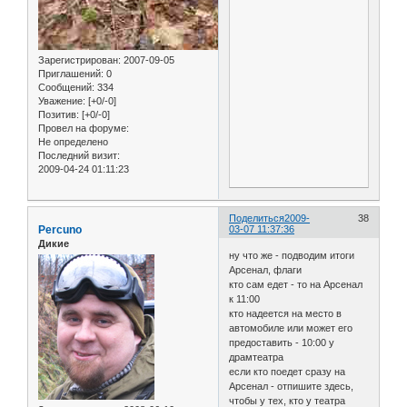
Зарегистрирован
: 2007-09-05
Приглашений:
0
Сообщений:
334
Уважение:
[+0/-0]
Позитив:
[+0/-0]
Провел на форуме:
Не определено
Последний визит:
2009-04-24 01:11:23
Поделиться
2009-
38
Percuno
03-07 11:37:36
Дикие
ну что же - подводим итоги
Арсенал, флаги
кто сам едет - то на Арсенал
к 11:00
кто надеется на место в
автомобиле или может его
предоставить - 10:00 у
драмтеатра
если кто поедет сразу на
Арсенал - отпишите здесь,
чтобы у тех, кто у театра