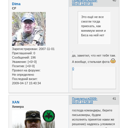
Поделиться
2009-
40
Dima
03-07 12:07:31
CF
Это ещё не все
смогли тогда
приехать, как
минимум меня и
Беса на ней нет
Зарегистрирован
: 2007-11-01
.
Приглашений:
0
да, заметил, что нет тебя там.
Сообщений:
196
А вообще, стильная фота
Уважение:
[+0/-0]
Позитив:
[+0/-0]
0
Провел на форуме:
Не определено
Последний визит:
2009-04-17 15:40:34
Поделиться
2009-
41
XAN
03-07 12:58:18
Химера
господа командиры, берите
писькомеры, будем
исполнять принятое нами же
решение) надеюсь уложимся