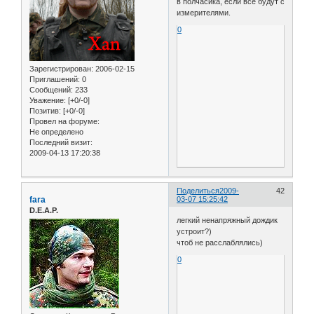
в полчасика, если все будут с
измерителями.
0
Зарегистрирован
: 2006-02-15
Приглашений:
0
Сообщений:
233
Уважение:
[+0/-0]
Позитив:
[+0/-0]
Провел на форуме:
Не определено
Последний визит:
2009-04-13 17:20:38
Поделиться
2009-
42
fara
03-07 15:25:42
D.E.A.P.
легкий ненапряжный дождик
устроит?)
чтоб не расслаблялись)
0