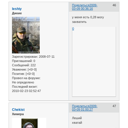
Поделиться
2009-
46
leshiy
03-09 00:36:16
Дикие
у меня есть 0,28 могу
захватить
0
Зарегистрирован
: 2008-07-11
Приглашений:
0
Сообщений:
222
Уважение:
[+0/-0]
Позитив:
[+0/-0]
Провел на форуме:
Не определено
Последний визит:
2010-02-23 02:52:47
Поделиться
2009-
47
Chekist
03-09 01:00:27
Химера
Леший
хватай