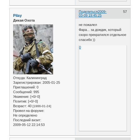
Поделиться
2009-
57
Pilay
03-09 19:45:25
Дикая Охота
не пожалел
Фара... за дождик, который
скоро прекратился отдельное
спасибо ))
0
Откуда:
Калининград
Зарегистрирован
: 2005-01-25
Приглашений:
0
Сообщений:
995
Уважение:
[+0/-0]
Позитив:
[+0/-0]
Возраст:
40
[1986-01-24]
Провел на форуме:
Не определено
Последний визит:
2009-05-12 22:14:53