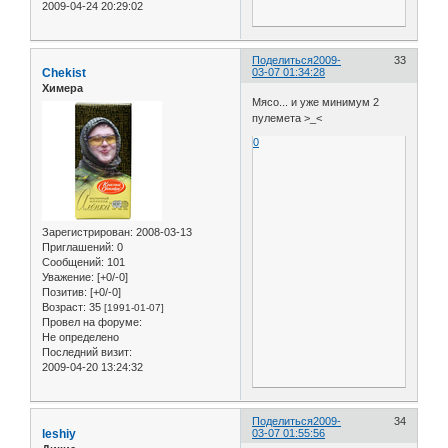
2009-04-24 20:29:02
Поделиться
2009-
33
Chekist
03-07 01:34:28
Химера
Мясо... и уже минимум 2
пулемета >_<
0
Зарегистрирован
: 2008-03-13
Приглашений:
0
Сообщений:
101
Уважение:
[+0/-0]
Позитив:
[+0/-0]
Возраст:
35
[1991-01-07]
Провел на форуме:
Не определено
Последний визит:
2009-04-20 13:24:32
Поделиться
2009-
34
leshiy
03-07 01:55:56