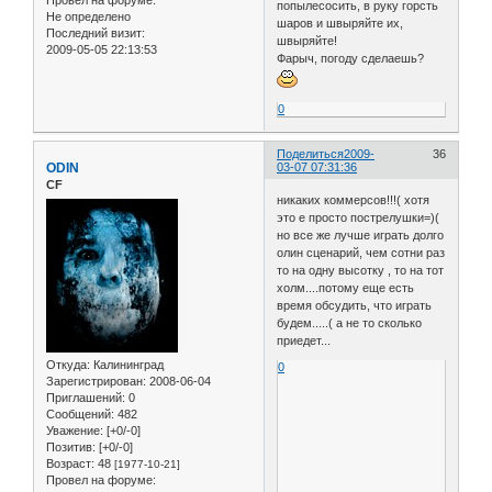
Провел на форуме:
попылесосить, в руку горсть
Не определено
шаров и швыряйте их,
Последний визит:
швыряйте!
2009-05-05 22:13:53
Фарыч, погоду сделаешь?
0
Поделиться
2009-
36
ODIN
03-07 07:31:36
CF
никаких коммерсов!!!( хотя
это е просто пострелушки=)(
но все же лучше играть долго
олин сценарий, чем сотни раз
то на одну высотку , то на тот
холм....потому еще есть
время обсудить, что играть
будем.....( а не то сколько
приедет...
Откуда:
Калининград
0
Зарегистрирован
: 2008-06-04
Приглашений:
0
Сообщений:
482
Уважение:
[+0/-0]
Позитив:
[+0/-0]
Возраст:
48
[1977-10-21]
Провел на форуме: