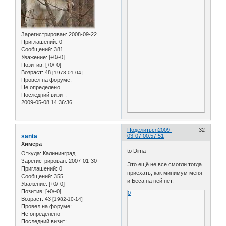
Зарегистрирован
: 2008-09-22
Приглашений:
0
Сообщений:
381
Уважение:
[+0/-0]
Позитив:
[+0/-0]
Возраст:
48
[1978-01-04]
Провел на форуме:
Не определено
Последний визит:
2009-05-08 14:36:36
Поделиться
2009-
32
santa
03-07 00:57:51
Химера
to Dima
Откуда:
Калининград
Зарегистрирован
: 2007-01-30
Это ещё не все смогли тогда
Приглашений:
0
приехать, как минимум меня
Сообщений:
355
и Беса на ней нет.
Уважение:
[+0/-0]
Позитив:
[+0/-0]
0
Возраст:
43
[1982-10-14]
Провел на форуме:
Не определено
Последний визит: