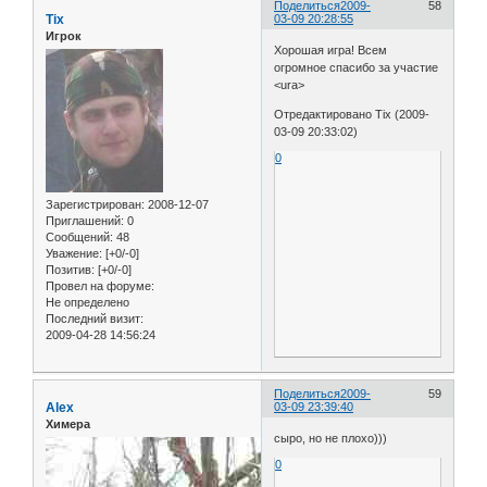
Поделиться
2009-
58
Tix
03-09 20:28:55
Игрок
Хорошая игра! Всем
огромное спасибо за участие
<ura>
Отредактировано Tix (2009-
03-09 20:33:02)
0
Зарегистрирован
: 2008-12-07
Приглашений:
0
Сообщений:
48
Уважение:
[+0/-0]
Позитив:
[+0/-0]
Провел на форуме:
Не определено
Последний визит:
2009-04-28 14:56:24
Поделиться
2009-
59
Alex
03-09 23:39:40
Химера
сыро, но не плохо)))
0