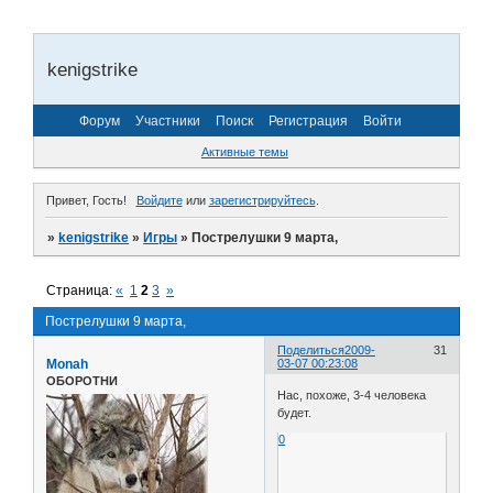
kenigstrike
Форум
Участники
Поиск
Регистрация
Войти
Активные темы
Привет, Гость!
Войдите
или
зарегистрируйтесь
.
»
kenigstrike
»
Игры
»
Пострелушки 9 марта,
Страница:
«
1
2
3
»
Пострелушки 9 марта,
Поделиться
2009-
31
Monah
03-07 00:23:08
ОБОРОТНИ
Нас, похоже, 3-4 человека
будет.
0