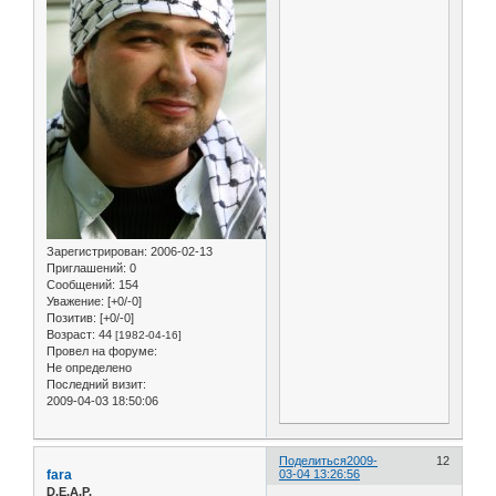
Зарегистрирован
: 2006-02-13
Приглашений:
0
Сообщений:
154
Уважение:
[+0/-0]
Позитив:
[+0/-0]
Возраст:
44
[1982-04-16]
Провел на форуме:
Не определено
Последний визит:
2009-04-03 18:50:06
Поделиться
2009-
12
fara
03-04 13:26:56
D.E.A.P.