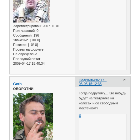
Зарегистрирован
: 2007-11-01
Приглашений:
0
Сообщений:
196
Уважение:
[+0/-0]
Позитив:
[+0/-0]
Провел на форуме:
Не определено
Последний визит:
2009-04-17 15:40:34
Поделиться
2009-
21
Goth
03-05 15:12:35
ОБОРОТНИ
Тогда подругому... Кто нибудь
будет на театралке на
колесах и со свободным
местечком?
0