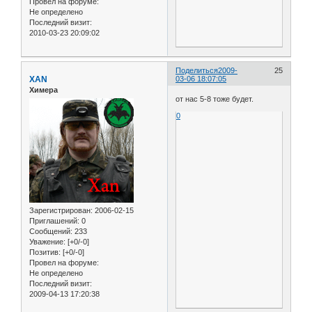
Провел на форуме:
Не определено
Последний визит:
2010-03-23 20:09:02
Поделиться
2009-
25
XAN
03-06 18:07:05
Химера
от нас 5-8 тоже будет.
0
Зарегистрирован
: 2006-02-15
Приглашений:
0
Сообщений:
233
Уважение:
[+0/-0]
Позитив:
[+0/-0]
Провел на форуме:
Не определено
Последний визит:
2009-04-13 17:20:38