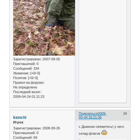
Зарегистрирован
: 2007-09-05
Приглашений:
0
Сообщений:
334
Уважение:
[+0/-0]
Позитив:
[+0/-0]
Провел на форуме:
Не определено
Последний визит:
2009-04-24 01:11:23
Поделиться
2009-
16
katochi
03-04 16:21:36
Игрок
с Дымком свяжитесь! у него
Зарегистрирован
: 2008-09-26
Приглашений:
0
склад флагов
Сообщений:
69