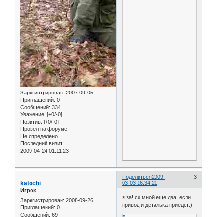
Зарегистрирован
: 2007-09-05
Приглашений:
0
Сообщений:
334
Уважение:
[+0/-0]
Позитив:
[+0/-0]
Провел на форуме:
Не определено
Последний визит:
2009-04-24 01:11:23
Поделиться
2009-
3
katochi
03-03 16:34:21
Игрок
я за! со мной еще два, если
Зарегистрирован
: 2008-09-26
привод и деталька приедет:)
Приглашений:
0
Сообщений:
69
0