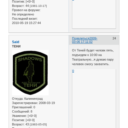
Позитив:
[+0/-0]
Возраст:
44
[1981-10-17]
Провел на форуме:
Не определено
Последний визит:
2010-05-19 15:27:44
Поделиться
2009-
24
Said
03-06 17:11:02
ТЕНИ
От Теней будет человк пять,
подъедем к 10:00 на
Театральную...я думаю пару
человек смогу захватить.
0
Откуда:
Калининград
Зарегистрирован
: 2008-03-19
Приглашений:
0
Сообщений:
8
Уважение:
[+0/-0]
Позитив:
[+0/-0]
Возраст:
43
[1983-05-05]