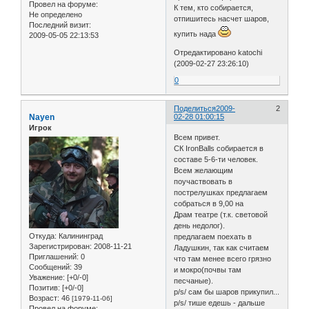
Провел на форуме:
К тем, кто собирается,
Не определено
отпишитесь насчет шаров,
Последний визит:
купить нада
2009-05-05 22:13:53
Отредактировано katochi
(2009-02-27 23:26:10)
0
Поделиться
2009-
2
Nayen
02-28 01:00:15
Игрок
Всем привет.
СК IronBalls собирается в
составе 5-6-ти человек.
Всем желающим
поучаствовать в
пострелушках предлагаем
собраться в 9,00 на
Драм театре (т.к. световой
день недолог).
Откуда:
Калининград
предлагаем поехать в
Зарегистрирован
: 2008-11-21
Ладушкин, так как считаем
Приглашений:
0
что там менее всего грязно
Сообщений:
39
и мокро(почвы там
Уважение:
[+0/-0]
песчаные).
Позитив:
[+0/-0]
p/s/ сам бы шаров прикупил...
Возраст:
46
[1979-11-06]
p/s/ тише едешь - дальше
Провел на форуме: