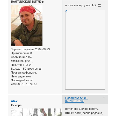
БАЛТИЙСКИЙ ВИТЯЗЬ
в этот викэнд у нас ТО...)))
0
Зарегистрирован
: 2007-08-23
Приглашений:
0
Сообщений:
152
Уважение:
[+0/-0]
Позитив:
[+0/-0]
Возраст:
50
[1976-05-11]
Провел на форуме:
Не определено
Последний визит:
2009-05-13 16:39:16
Поделиться
2009-
6
Alex
02-28 13:13:35
Химера
вот вчера шел на работу,
птички пели, весна радосно,