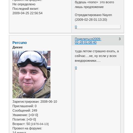
будешь <nono> это всего
Не определено
лишь предложение
Последний визит:
2009-04-25 22:56:54
Отредактировано Nayen
(2009-02-28 01:13:20)
0
Поделиться
2009-
3
Percuno
02-28 01:08:40
Дикие
туда летом страшно ехать, а
сейчас....не, ну если у всех
внедорожники.....
0
Зарегистрирован
: 2008-06-10
Приглашений:
0
Сообщений:
249
Уважение:
[+0/-0]
Позитив:
[+0/-0]
Возраст:
50
[1976-04-13]
Провел на форуме:
14 минут