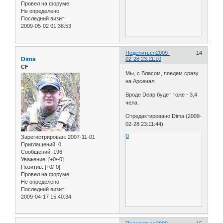
Провел на форуме:
Не определено
Последний визит:
2009-05-02 01:38:53
Поделиться
2009-
14
Dima
02-28 23:11:10
CF
Мы, с Власом, поедем сразу
на Арсенал.
Вроде Deap будет тоже - 3,4
чела.
Отредактировано Dima (2009-
02-28 23:11:44)
0
Зарегистрирован
: 2007-11-01
Приглашений:
0
Сообщений:
196
Уважение:
[+0/-0]
Позитив:
[+0/-0]
Провел на форуме:
Не определено
Последний визит:
2009-04-17 15:40:34