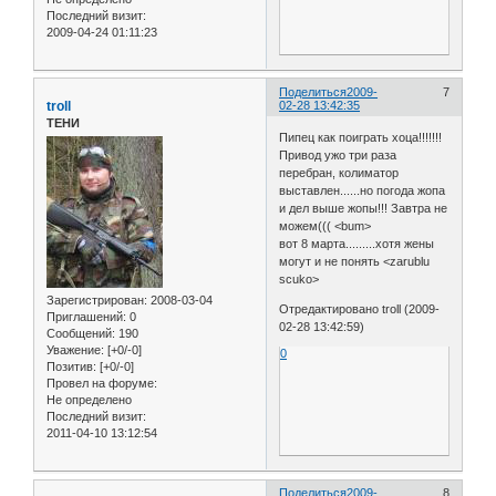
Последний визит:
2009-04-24 01:11:23
Поделиться
2009-
7
troll
02-28 13:42:35
ТЕНИ
Пипец как поиграть хоца!!!!!!!
Привод ужо три раза
перебран, колиматор
выставлен......но погода жопа
и дел выше жопы!!! Завтра не
можем((( <bum>
вот 8 марта.........хотя жены
могут и не понять <zarublu
scuko>
Зарегистрирован
: 2008-03-04
Отредактировано troll (2009-
Приглашений:
0
02-28 13:42:59)
Сообщений:
190
Уважение:
[+0/-0]
0
Позитив:
[+0/-0]
Провел на форуме:
Не определено
Последний визит:
2011-04-10 13:12:54
Поделиться
2009-
8