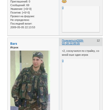
Приглашений:
0
Сообщений:
69
0
Уважение:
[+0/-0]
Позитив:
[+0/-0]
Провел на форуме:
Не определено
Последний визит:
2009-05-05 22:13:53
Поделиться
2009-
12
Bars
02-28 22:06:05
Игрок
+2, соскучился по страйку, со
мной еше один игрок
0