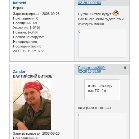
katochi
02-28 14:00:53
Игрок
Зарегистрирован
: 2008-09-26
Ну так, Витязи будут?
Приглашений:
0
Вас много, если будете, то и
Сообщений:
69
съездить можно
Уважение:
[+0/-0]
0
Позитив:
[+0/-0]
Провел на форуме:
Не определено
Последний визит:
2009-05-05 22:13:53
Поделиться
2009-
9
Zander
02-28 16:38:59
БАЛТИЙСКИЙ ВИТЯЗЬ
в этот викэнд у
нас ТО...)))
не играем в этот раз...
0
Зарегистрирован
: 2007-08-23
Приглашений:
0