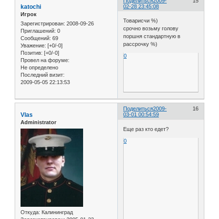
Поделиться
2009-
15
katochi
02-28 23:45:08
Игрок
Товарисчи %)
Зарегистрирован
: 2008-09-26
срочно возьму голову
Приглашений:
0
поршня стандартную в
Сообщений:
69
рассрочку %)
Уважение:
[+0/-0]
Позитив:
[+0/-0]
0
Провел на форуме:
Не определено
Последний визит:
2009-05-05 22:13:53
Поделиться
2009-
16
Vlas
03-01 00:54:59
Administrator
Еще раз кто едет?
0
Откуда:
Калининград