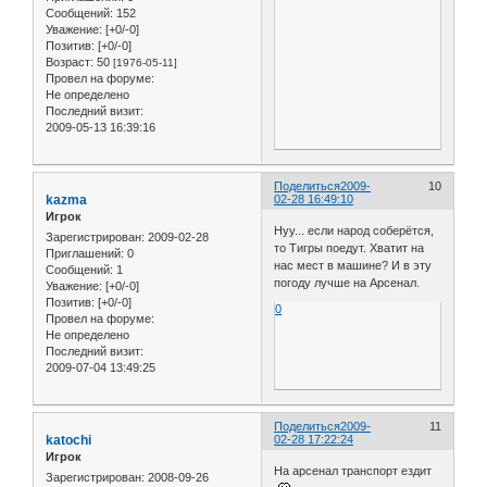
Сообщений:
152
Уважение:
[+0/-0]
Позитив:
[+0/-0]
Возраст:
50
[1976-05-11]
Провел на форуме:
Не определено
Последний визит:
2009-05-13 16:39:16
Поделиться
2009-
10
kazma
02-28 16:49:10
Игрок
Нуу... если народ соберётся,
Зарегистрирован
: 2009-02-28
то Тигры поедут. Хватит на
Приглашений:
0
нас мест в машине? И в эту
Сообщений:
1
погоду лучше на Арсенал.
Уважение:
[+0/-0]
Позитив:
[+0/-0]
0
Провел на форуме:
Не определено
Последний визит:
2009-07-04 13:49:25
Поделиться
2009-
11
katochi
02-28 17:22:24
Игрок
На арсенал транспорт ездит
Зарегистрирован
: 2008-09-26