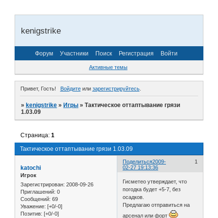
kenigstrike
Форум
Участники
Поиск
Регистрация
Войти
Активные темы
Привет, Гость!
Войдите
или
зарегистрируйтесь
.
»
kenigstrike
»
Игры
»
Тактическое оттаптывание грязи
1.03.09
Страница:
1
Тактическое оттаптывание грязи 1.03.09
Поделиться
2009-
1
katochi
02-27 19:13:36
Игрок
Гисметео утверждает, что
Зарегистрирован
: 2008-09-26
погодка будет +5-7, без
Приглашений:
0
осадков.
Сообщений:
69
Предлагаю отправиться на
Уважение:
[+0/-0]
Позитив:
[+0/-0]
арсенал или форт