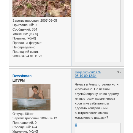
Зарегистрирован
: 2007-09-05
Приглашений:
0
Сообщений:
334
Уважение:
[+0/-0]
Позитив:
[+0/-0]
Провел на форуме:
Не определено
Последний визит:
2009-04-24 01:11:23
Поделиться
2009-
35
Dewshman
03-10 00:12:34
ШТУРМ
Чекист и Алекс,странно хотя
и возможно. На всякий
случай спрошу не по одному
ли выстрелу делали через
хрон и не забывали ли
сделать контрольный
выстрел после смена
Откуда:
Кёниг
магазинов с шарами?
Зарегистрирован
: 2007-07-12
Приглашений:
0
0
Сообщений:
424
Уважение:
[+0/-0]