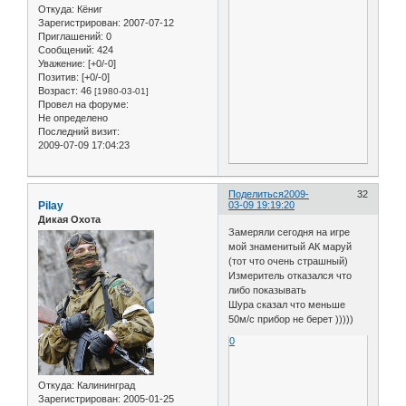
Откуда:
Кёниг
Зарегистрирован
: 2007-07-12
Приглашений:
0
Сообщений:
424
Уважение:
[+0/-0]
Позитив:
[+0/-0]
Возраст:
46
[1980-03-01]
Провел на форуме:
Не определено
Последний визит:
2009-07-09 17:04:23
Поделиться
2009-
32
Pilay
03-09 19:19:20
Дикая Охота
Замеряли сегодня на игре
мой знаменитый АК маруй
(тот что очень страшный)
Измеритель отказался что
либо показывать
Шура сказал что меньше
50м/с прибор не берет )))))
0
Откуда:
Калининград
Зарегистрирован
: 2005-01-25