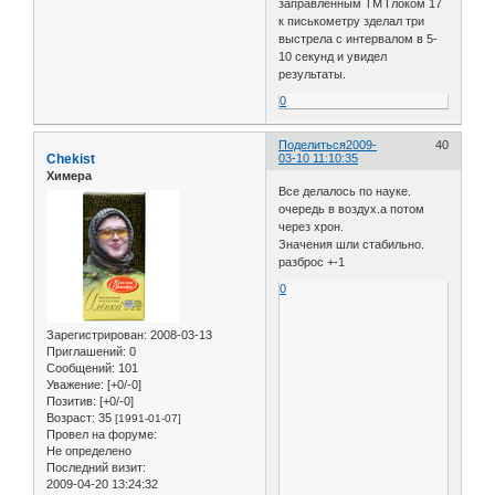
заправленным ТМ Глоком 17
к писькометру зделал три
выстрела с интервалом в 5-
10 секунд и увидел
результаты.
0
Поделиться
2009-
40
Chekist
03-10 11:10:35
Химера
Все делалось по науке.
очередь в воздух.а потом
через хрон.
Значения шли стабильно.
разброс +-1
0
Зарегистрирован
: 2008-03-13
Приглашений:
0
Сообщений:
101
Уважение:
[+0/-0]
Позитив:
[+0/-0]
Возраст:
35
[1991-01-07]
Провел на форуме:
Не определено
Последний визит:
2009-04-20 13:24:32