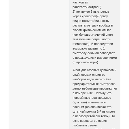
нас хоп ап
работает\настроен)
2) не менее 3 выстрелов
через хроногроф (сразу
видно (не)\стабильность
результатов, да и вообще в
любом физическом опыте
чем больше значений снял
тем меньше погрешность
измерения). В последствии
возможно делать по 1
выстрелу если он совпадает
с предыдущими измерениями
(с прошлой игры).
А вот для газовых девайсов и
снайперских спрингов
наоборот надо мерить без
предварительных выстрелов,
делая небольшие промежутки
в измерениях. Потому что
первый выстрел мощьнее
(для газа) и являеться
боевым (со снайперки это
штатный режим 1-й выстрел
с неразогретой системы). То
есть подошел со своим
любимым свеже