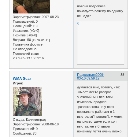
поясни подробнее
пожалуста,почему по одному
не надо?
Зарегистрирован
: 2007-08-23
Приглашений:
0
0
Сообщений:
152
Уважение:
[+0/-0]
Позитив:
[+0/-0]
Возраст:
50
[1976-05-11]
Провел на форуме:
Не определено
Последний визит:
2009-05-13 16:39:16
Поделиться
2009-
38
WMA Scar
03-10 09:59:12
Игрок
думается мне, потому, что:
-имеет место разброс
значений, мы всё-таки
измеряем среднее
-резинка хопа не у всех
нормально работает с 1
выстрела("прогрев"). у меня,
Откуда:
Калининград
например, даже если хоп
Зарегистрирован
: 2008-06-19
выставлен в 0, шары
Приглашений:
0
поначалу летят очень плохо.
Сообщений:
78