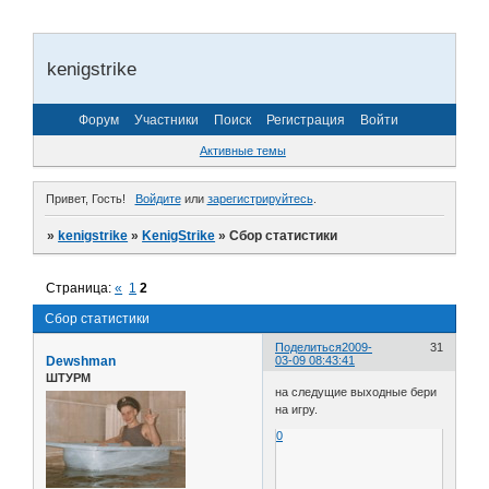
kenigstrike
Форум
Участники
Поиск
Регистрация
Войти
Активные темы
Привет, Гость!
Войдите
или
зарегистрируйтесь
.
»
kenigstrike
»
KenigStrike
»
Сбор статистики
Страница:
«
1
2
Сбор статистики
Поделиться
2009-
31
Dewshman
03-09 08:43:41
ШТУРМ
на следущие выходные бери
на игру.
0