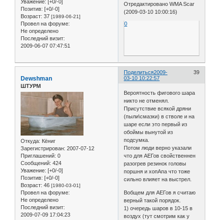
Уважение:
[+0/-0]
Отредактировано WMA Scar
Позитив:
[+0/-0]
(2009-03-10 10:00:16)
Возраст:
37
[1989-06-21]
Провел на форуме:
0
Не определено
Последний визит:
2009-06-07 07:47:51
Поделиться
2009-
39
Dewshman
03-10 10:22:57
ШТУРМ
Вероятность фигового шара
никто не отменял.
Присутствие всякой дряни
(пыли\смазки) в стволе и на
шаре если это первый из
обоймы вынутой из
подсумка.
Откуда:
Кёниг
Потом люди верно указали
Зарегистрирован
: 2007-07-12
что для АЕГов свойственнен
Приглашений:
0
Сообщений:
424
разогрев резинок головы
Уважение:
[+0/-0]
поршня и хопАпа что тоже
Позитив:
[+0/-0]
сильно влияет на выстрел.
Возраст:
46
[1980-03-01]
Вобщем для АЕГов я считаю
Провел на форуме:
Не определено
верный такой порядок.
Последний визит:
1) очередь шаров в 10-15 в
2009-07-09 17:04:23
воздух (тут смотрим как у