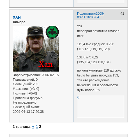
Поделиться
2009-
41
XAN
03-11 16:06:04
Химера
так
перебрал почистил смазал
итог
119,4 м/с среднее 0,25г
(118,121,119,119,120)
131,8 м/с 0,2г
(135,134,129,130,131)
по калькулятору 119 должно
Зарегистрирован
: 2006-02-15
было бы дать порядка 133,
Приглашений:
0
так что расхождение
Сообщений:
233
вычесления и реальности
Уважение:
[+0/-0]
чуть более 1%
Позитив:
[+0/-0]
0
Провел на форуме:
Не определено
Последний визит:
2009-04-13 17:20:38
Страница:
«
1
2