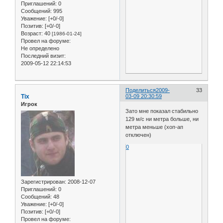
Приглашений:
0
Сообщений:
995
Уважение:
[+0/-0]
Позитив:
[+0/-0]
Возраст:
40
[1986-01-24]
Провел на форуме:
Не определено
Последний визит:
2009-05-12 22:14:53
Поделиться
2009-
33
Tix
03-09 20:30:59
Игрок
Зато мне показал стабильно
129 м/с ни метра больше, ни
метра меньше (хоп-ап
отключен)
0
Зарегистрирован
: 2008-12-07
Приглашений:
0
Сообщений:
48
Уважение:
[+0/-0]
Позитив:
[+0/-0]
Провел на форуме: