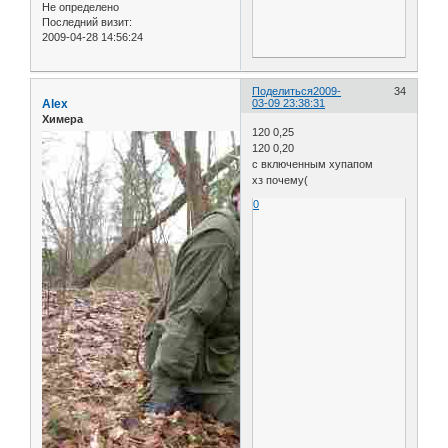
Не определено
Последний визит:
2009-04-28 14:56:24
Поделиться
2009-
34
Alex
03-09 23:38:31
Химера
120 0,25
120 0,20
с включенным хупапом
хз почему(
0