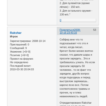
2. Для пулемётов (кроме
лёгких) - 150 м/с.
3. Для остального оружия -
130 м/с."
0
Поделиться
2008-
53
Rakshar
10-16 23:43:16
Игрок
Сейфер.мне что то
Зарегистрирован
: 2008-10-14
подсказывает что это я
Приглашений:
0
читал, когда писал..
Сообщений:
9
Кречет более менее внятно
Уважение:
[+0/-0]
сказал, что давали шары и
Позитив:
[+0/-0]
просили зарядить.. Это и
Провел на форуме:
Не определено
требовалось узнать. Но если
Последний визит:
просили зарядить 50
2010-03-30 20:04:03
человекю.. то не факт что
зарядили, другйо вопрос
когда подходишь и перед
выстрелом заряжаешь..
кароче ясно все. Потом
соответсвенно травмы и
прочее, ну и плюс
невменяемость людей.
Отредактировано Rakshar