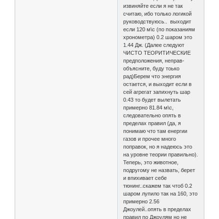
извиняйте если я не так
считаю, ибо только логикой
руководствуюсь.. выходит
если 120 м\с (по показаниям
хронометра) 0.2 шаром это
1.44 Дж. (Далее следуют
ЧИСТО ТЕОРИТИЧЕСКИЕ
предположения, неправ-
объясните, буду тоько
рад)Берем что энергия
остается, и выходит если в
сей агрегат запихнуть шар
0.43 то будет вылетать
примерно 81.84 м\с,
следовательно опять в
пределах правил (да, я
понимаю что там енергии
газов и прочее много
поправок, но я надеюсь это
на уровне теории правильно).
Теперь, это животное,
подругому не назвать, берет
и впихивает себе
тюнинг..скажем так чтоб 0.2
шаром лупило так на 160, это
примерно 2.56
Джоулей..опять в пределах
правил по Джоулям но не