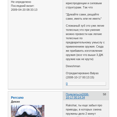
Не определено
юриспроденции и силовым
Последний визит:
структурам. Так что
2009-04-20 08:33:13
"Думайте сами, рещайте
сами, иметь или не иметь"
Сломаный зуб это уже легие
телесные,что при умение
можно провести как легкие
телесные по
предварительному умыслу с
применением оружия. Сюда
же прибавить изготовление
оружия (все что выше 3 ДЖ
оружие как не крути)
Dewshman
Отредактировано Balyas
(2008-10-17 00:13:15)
0
Поделиться
2008-
58
Percuno
10-17 00:14:34
Дикие
Rakshar, ты еще забыл про
приводы, в которых смена
пружины дело 2 минут