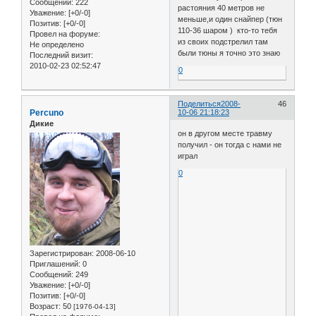
Сообщений:
222
растояния 40 метров не
Уважение:
[+0/-0]
меньше,и один снайпер (тюн
Позитив:
[+0/-0]
110-36 шаром ) кто-то тебя
Провел на форуме:
из своих подстрелил там
Не определено
были тюны я точно это знаю
Последний визит:
2010-02-23 02:52:47
0
Поделиться
2008-
46
Percuno
10-06 21:18:23
Дикие
он в другом месте травму
получил - он тогда с нами не
играл
0
Зарегистрирован
: 2008-06-10
Приглашений:
0
Сообщений:
249
Уважение:
[+0/-0]
Позитив:
[+0/-0]
Возраст:
50
[1976-04-13]