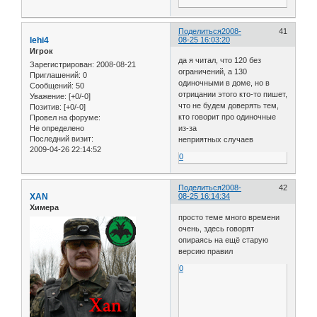
Поделиться
2008-
41
lehi4
08-25 16:03:20
Игрок
да я читал, что 120 без
Зарегистрирован
: 2008-08-21
ограничений, а 130
Приглашений:
0
одиночными в доме, но в
Сообщений:
50
отрицании этого кто-то пишет,
Уважение:
[+0/-0]
что не будем доверять тем,
Позитив:
[+0/-0]
кто говорит про одиночные
Провел на форуме:
Не определено
из-за
Последний визит:
неприятных случаев
2009-04-26 22:14:52
0
Поделиться
2008-
42
XAN
08-25 16:14:34
Химера
просто теме много времени
очень, здесь говорят
опираясь на ещё старую
версию правил
0