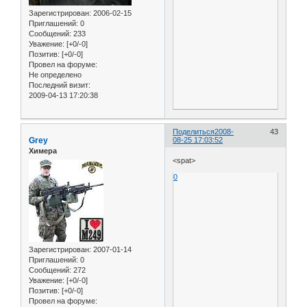
Зарегистрирован
: 2006-02-15
Приглашений:
0
Сообщений:
233
Уважение:
[+0/-0]
Позитив:
[+0/-0]
Провел на форуме:
Не определено
Последний визит:
2009-04-13 17:20:38
Поделиться
2008-
43
Grey
08-25 17:03:52
Химера
<spat>
0
Зарегистрирован
: 2007-01-14
Приглашений:
0
Сообщений:
272
Уважение:
[+0/-0]
Позитив:
[+0/-0]
Провел на форуме: