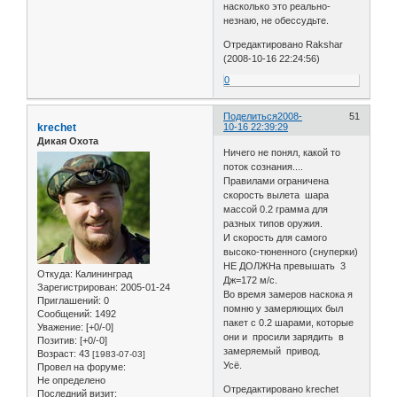
насколько это реально-
незнаю, не обессудьте.
Отредактировано Rakshar
(2008-10-16 22:24:56)
0
Поделиться
2008-
51
krechet
10-16 22:39:29
Дикая Охота
Ничего не понял, какой то
поток сознания....
Правилами ограничена
скорость вылета шара
массой 0.2 грамма для
разных типов оружия.
И скорость для самого
высоко-тюненного (снуперки)
НЕ ДОЛЖНа превышать 3
Откуда:
Калининград
Дж=172 м/с.
Зарегистрирован
: 2005-01-24
Во время замеров наскока я
Приглашений:
0
помню у замеряющих был
Сообщений:
1492
пакет с 0.2 шарами, которые
Уважение:
[+0/-0]
они и просили зарядить в
Позитив:
[+0/-0]
замеряемый привод.
Возраст:
43
[1983-07-03]
Усё.
Провел на форуме:
Не определено
Отредактировано krechet
Последний визит: