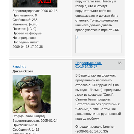
поручительство. Потому и
говорю, что институт
Зарегистрирован
: 2006-02-15
поручительств себя не
Приглашений:
0
оправдывает и должен быть
Сообщений:
233
отменен. Только командная
Уважение:
[+0/-0]
нашивка должна давать
Позитив:
[+0/-0]
право участия в игре от СКК.
Провел на форуме:
0
Не определено
Последний визит:
2009-04-13 17:20:38
Поделиться
2008-
35
krechet
01-10 14:35:37
Дикая Охота
В Барахолках на форумах
продавались несколько
стволов с 130 пружиной ( на
выходе - больше), продавали
люди из команды "Свои".
Стволы были проданы.
Естественно без притензий к
"Своим", а лишь о том, как
легко получитьв руи тюненый
Откуда:
Калининград
привод любому.
Зарегистрирован
: 2005-01-24
Приглашений:
0
Отредактировано krechet
Сообщений:
1492
(2008-01-10 14:36:33)