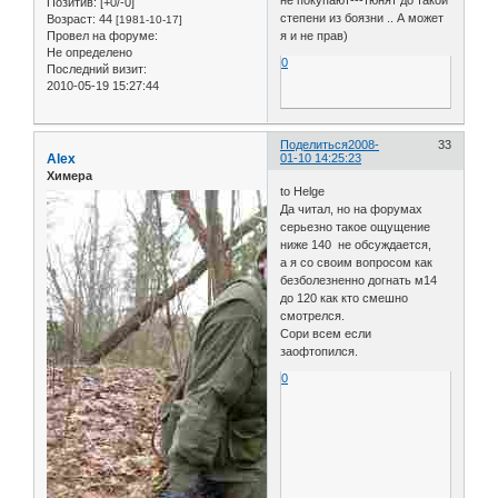
Позитив:
[+0/-0]
степени из боязни .. А может
Возраст:
44
[1981-10-17]
Провел на форуме:
я и не прав)
Не определено
0
Последний визит:
2010-05-19 15:27:44
Поделиться
2008-
33
Alex
01-10 14:25:23
Химера
to Helge
Да читал, но на форумах
серьезно такое ощущение
ниже 140 не обсуждается,
а я со своим вопросом как
безболезненно догнать м14
до 120 как кто смешно
смотрелся.
Сори всем если
заофтопился.
0