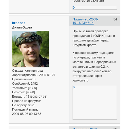
(2008-10-16 23:45:25)
0
Поделиться
2008-
54
krechet
10-16 23:46:14
Дикая Охота
При мне такая проверка
проводилас 1 (ОДИН!) раз, в
прошлом декабре перед
штурмом форта.
К проверяющему подходили
по очереди, при нём в
магазин или в шароприёмник
вставляли шарики 0.2, и,
Откуда:
Калининград
выкрутив на "ноль" хоп-ап,
Зарегистрирован
: 2005-01-24
отстреливали через
Приглашений:
0
хронометр.
Сообщений:
1492
0
Уважение:
[+0/-0]
Позитив:
[+0/-0]
Возраст:
43
[1983-07-03]
Провел на форуме:
Не определено
Последний визит:
2009-05-06 00:13:33