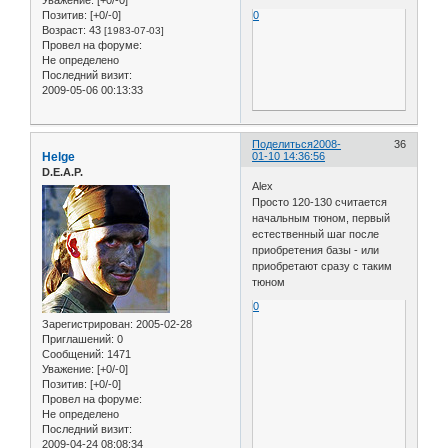
Уважение:
[+0/-0]
0
Позитив:
[+0/-0]
Возраст:
43
[1983-07-03]
Провел на форуме:
Не определено
Последний визит:
2009-05-06 00:13:33
Поделиться
2008-
36
Helge
01-10 14:36:56
D.E.A.P.
Alex
Просто 120-130 считается
начальным тюном, первый
естественный шаг после
приобретения базы - или
приобретают сразу с таким
тюном
0
Зарегистрирован
: 2005-02-28
Приглашений:
0
Сообщений:
1471
Уважение:
[+0/-0]
Позитив:
[+0/-0]
Провел на форуме:
Не определено
Последний визит:
2009-04-24 08:08:34