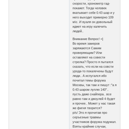
скорости, хронометр гад-
покажет. Тогда человек
вкатывает себе 0.43 шар и у
него выходит примерно 109
м\с. И вуаля он довольный
иджет на игру калечить
людей..
Внимание Вопрос! =]
Во время замеров
заряжаются Самим
проверяющим? Или
оставляют на совести
стрелка? Просто я пытался
сказать, что если на совсти
урода-то покалечены будут
люди.. А испугался ибо
почитал темы форума
Москвы, так там и пишут :"а я
0.43 шаром луплю 140"..
пусть даже снайпера.. все
равно там и джоулей 4 будет
и прочее.. Может у нас такая
же фигня творится?
p/s/ Это я прочитав про
серъезные травмы
участников форума подумал.
Взяты крайние случаи,