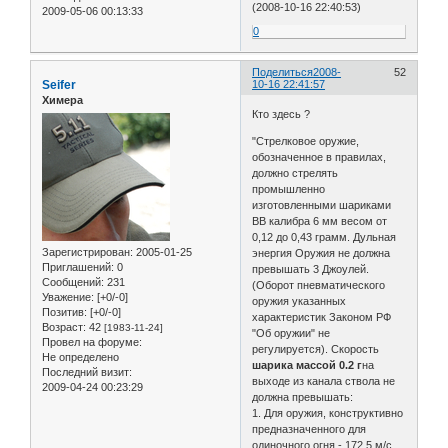
(2008-10-16 22:40:53)
2009-05-06 00:13:33
0
Поделиться
2008-
52
Seifer
10-16 22:41:57
Химера
Кто здесь ?
"Стрелковое оружие,
обозначенное в правилах,
должно стрелять
промышленно
изготовленными шариками
ВВ калибра 6 мм весом от
0,12 до 0,43 грамм. Дульная
Зарегистрирован
: 2005-01-25
энергия Оружия не должна
Приглашений:
0
превышать 3 Джоулей.
Сообщений:
231
(Оборот пневматического
Уважение:
[+0/-0]
оружия указанных
Позитив:
[+0/-0]
характеристик Законом РФ
Возраст:
42
[1983-11-24]
"Об оружии" не
Провел на форуме:
регулируется). Скорость
Не определено
шарика массой 0.2 г
на
Последний визит:
выходе из канала ствола не
2009-04-24 00:23:29
должна превышать:
1. Для оружия, конструктивно
предназначенного для
одиночного огня - 172,5 м/с.