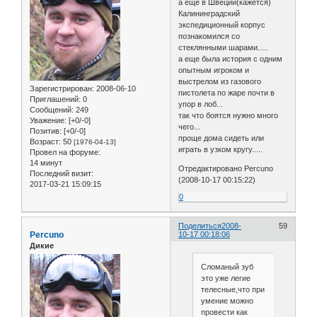
а еще в Швеции(кажется)
Калининградский
экспедиционный корпус
познакомился со
стеклянными шарами.....
а еще была история с одним
опытным игроком и
выстрелом из газового
Зарегистрирован
: 2008-06-10
пистолета по жаре почти в
Приглашений:
0
упор в лоб...
Сообщений:
249
так что боятся нужно много
Уважение:
[+0/-0]
чего...
Позитив:
[+0/-0]
проще дома сидеть или
Возраст:
50
[1976-04-13]
играть в узком кругу.....
Провел на форуме:
14 минут
Отредактировано Percuno
Последний визит:
(2008-10-17 00:15:22)
2017-03-21 15:09:15
0
Поделиться
2008-
59
Percuno
10-17 00:18:06
Дикие
Сломаный зуб
это уже легие
телесные,что при
умение можно
провести как