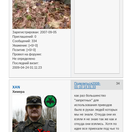
Зарегистрирован
: 2007-09-05
Приглашений:
0
Сообщений:
334
Уважение:
[+0/-0]
Позитив:
[+0/-0]
Провел на форуме:
Не определено
Последний визит:
2009-04-24 01:11:23
Поделиться
2008-
34
XAN
01-10 14:31:33
Химера
как раз большинство
"запретных" для
использования приводов
было в руках людей которых
мы не знали. Откуда они их
взяли я не знаю так же как и
откуда они взялись. Хотя по
идее все приехали под чье то