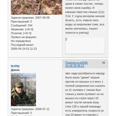
щеки в своих постах, теперь
понял свою ошибку. И
наказан перстом свыше.))))))
З.Ы. С сцука вечером начали
Зарегистрирован
: 2007-09-05
болеть, есть тяжело пить
Приглашений:
0
водку из морозилки тоже, все
Сообщений:
334
жизнь кончилась, пошел
Уважение:
[+0/-0]
топится в унитац)
Позитив:
[+0/-0]
Провел на форуме:
0
Не определено
Последний визит:
2009-04-24 01:11:23
Поделиться
2008-
45
leshiy
10-06 20:36:12
Дикие
alex надо разобраться народу
было мало "дикие" играли
против остальных и я могу с
полной уверенностью сказать
из 11 человек с тюном был
только у меня пулемет но он
вышел из строя через 10
минут после начала игры
(тюн 130 у нашей команды
Зарегистрирован
: 2008-07-11
есть измеритель скорости )и
Приглашений:
0
эти 10 минут я стрелял с