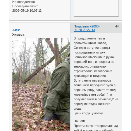
Не определено
Последний визит:
2009-05-19 10:07:11
Поделиться
2008-
44
Alex
09-28 20:27:13
Химера
В продолжение темы
пробитой щики Павла,
Сегодня вступил в ряды
постродавших от рук
новичков имеющих в руках
хороший тюн, и нехрена не
знающиих о правилах
страйкболла, безопасных
дестанция и тогдалие...
Вступление отмектилось
лешением переднего зуба в
верхнем ряду, заметьте под
корень(все нет зуба!!!!), и
полумесяцем в размер 0,25 в
передних рядах нижнего
ряда.
Где и когда умолчу...
Паша!!!
Прости за то что ерничал над
тобой по поводу пробитой