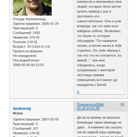
комерсов и незнакомых мне
людей, которые легко могли
купить привод с рук и
протюнить его
Откуда:
Калининград
самостоятельно. Они и шли
Зарегистрирован
: 2005-01-24
впереди, так что хрен кого
Приглашений:
0
найдёшь сейчас. Возможно,
Сообщений:
1492
это были те, которые
Уважение:
[+0/-0]
обсуждали: "Он назвался
Позитив:
[+0/-0]
своим, а потом начал в тебя
Возраст:
43
[1983-07-03]
стрелять. Он тебя обманул,
Провел на форуме:
так что это не считается, ты
Не определено
Последний визит:
живой..." при мне
2009-05-06 00:13:33
говорилось, когда
штурмовали с винтовой
лестницы нижние
помещения,за 5 минут до
инцидента с Батей.
0
Поделиться
2008-
32
dankoenig
01-10 14:21:39
Игрок
Да не по моему не реально
Зарегистрирован
: 2007-03-05
Комерцам такие приводы не
Приглашений:
0
дают... А новички так сказать
Сообщений:
107
после первой игры приводы
Уважение:
[+0/-0]
не покупают---тюнят до такой