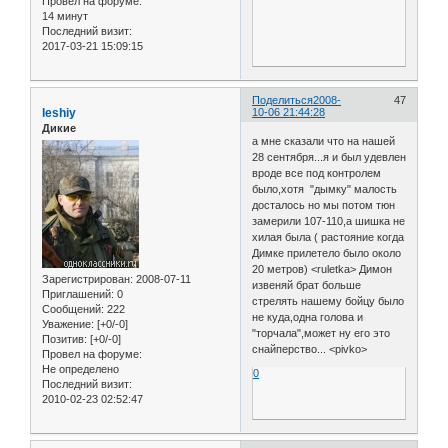
Провел на форуме:
14 минут
Последний визит:
2017-03-21 15:09:15
Поделиться
2008-
47
leshiy
10-06 21:44:28
Дикие
а мне сказали что на нашей
28 сентября...я и был удевлен
вроде все под контролем
было,хотя "дымку" малость
досталось но мы потом тюн
замерили 107-110,а шишка не
хилая была ( растояние когда
Димке прилетело было около
20 метров) <ruletka> Димон
Зарегистрирован
: 2008-07-11
извеняй брат больше
Приглашений:
0
стрелять нашему бойцу было
Сообщений:
222
не куда,одна голова и
Уважение:
[+0/-0]
"торчала",может ну его это
Позитив:
[+0/-0]
снайперство... <pivko>
Провел на форуме:
Не определено
0
Последний визит:
2010-02-23 02:52:47