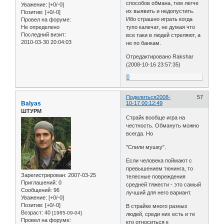
способов обмана, тем легче
Уважение:
[+0/-0]
их выявить и недопустить.
Позитив:
[+0/-0]
Ибо страшно играть когда
Провел на форуме:
Не определено
тупо калечат, не думая что
Последний визит:
все таки в людей стреляют, а
2010-03-30 20:04:03
не по банкам.
Отредактировано Rakshar
(2008-10-16 23:57:35)
0
Поделиться
2008-
57
Balyas
10-17 00:12:49
ШТУРМ
Страйк вообще игра на
честность. Обмануть можно
всегда. Но
"Спили мушку".
Если человека поймают с
превышением тюнинга, то
Зарегистрирован
: 2007-03-25
телесные повреждения
Приглашений:
0
средней тяжести - это самый
Сообщений:
96
лучший для него вариант.
Уважение:
[+0/-0]
Позитив:
[+0/-0]
В страйке много разных
Возраст:
40
[1985-09-04]
людей, среди них есть и те
Провел на форуме:
кто относиться к