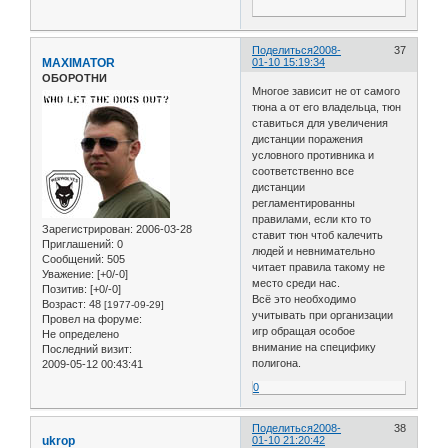
Поделиться
2008-
37
MAXIMATOR
01-10 15:19:34
ОБОРОТНИ
Многое зависит не от самого
тюна а от его владельца, тюн
ставиться для увеличения
дистанции поражения
условного противника и
соответственно все
дистанции
регламентированны
правилами, если кто то
Зарегистрирован
: 2006-03-28
ставит тюн чтоб калечить
Приглашений:
0
людей и невнимательно
Сообщений:
505
читает правила такому не
Уважение:
[+0/-0]
место среди нас.
Позитив:
[+0/-0]
Всё это необходимо
Возраст:
48
[1977-09-29]
учитывать при организации
Провел на форуме:
игр обращая особое
Не определено
внимание на специфику
Последний визит:
полигона.
2009-05-12 00:43:41
0
Поделиться
2008-
38
ukrop
01-10 21:20:42