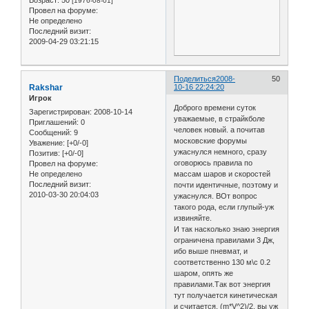
Возраст:
50
[1976-08-01]
Провел на форуме:
Не определено
Последний визит:
2009-04-29 03:21:15
Поделиться
2008-
50
Rakshar
10-16 22:24:20
Игрок
Доброго времени суток
Зарегистрирован
: 2008-10-14
уважаемые, в страйкболе
Приглашений:
0
человек новый. а почитав
Сообщений:
9
московские форумы
Уважение:
[+0/-0]
ужаснулся немного, сразу
Позитив:
[+0/-0]
оговорюсь правила по
Провел на форуме:
Не определено
массам шаров и скоростей
Последний визит:
почти идентичные, поэтому и
2010-03-30 20:04:03
ужаснулся. ВОт вопрос
такого рода, если глупый-уж
извиняйте.
И так насколько знаю энергия
ограничена правилами 3 Дж,
ибо выше пневмат, и
соответственно 130 м\с 0.2
шаром, опять же
правилами.Так вот энергия
тут получается кинетическая
и считается, (m*V^2)/2. вы уж