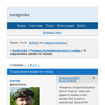
kenigstrike
Форум
Участники
Поиск
Регистрация
Войти
Активные темы
Привет, Гость!
Войдите
или
зарегистрируйтесь
.
»
kenigstrike
»
Правила Калининградского страйка
»
О
нарушениях правил по тюнам.
Страница:
«
1
2
3
4
»
О нарушениях правил по тюнам.
Поделиться
2008-
31
krechet
01-10 14:06:53
Дикая Охота
Человечек который прошёлся
Бате и Тьме из тюна шёл
одним из первых и был
вскоре убит и ушёл в
мертвятник. Была КУЧА