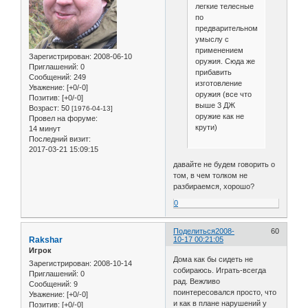
легкие телесные
по
предварительному
умыслу с
применением
Зарегистрирован
: 2008-06-10
оружия. Сюда же
Приглашений:
0
прибавить
Сообщений:
249
изготовление
Уважение:
[+0/-0]
оружия (все что
Позитив:
[+0/-0]
выше 3 ДЖ
Возраст:
50
[1976-04-13]
оружие как не
Провел на форуме:
крути)
14 минут
Последний визит:
2017-03-21 15:09:15
давайте не будем говорить о
том, в чем толком не
разбираемся, хорошо?
0
Поделиться
2008-
60
Rakshar
10-17 00:21:05
Игрок
Дома как бы сидеть не
Зарегистрирован
: 2008-10-14
собираюсь. Играть-всегда
Приглашений:
0
рад. Вежливо
Сообщений:
9
поинтересовался просто, что
Уважение:
[+0/-0]
и как в плане нарушений у
Позитив:
[+0/-0]