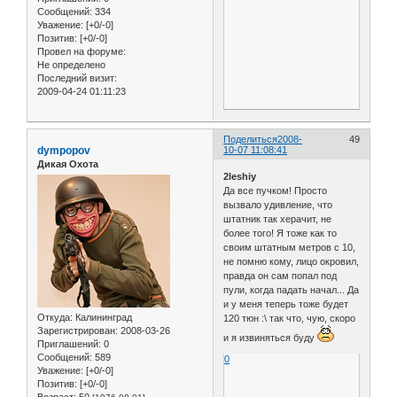
Сообщений:
334
Уважение:
[+0/-0]
Позитив:
[+0/-0]
Провел на форуме:
Не определено
Последний визит:
2009-04-24 01:11:23
Поделиться
2008-
49
dympopov
10-07 11:08:41
Дикая Охота
2leshiy
Да все пучком! Просто
вызвало удивление, что
штатник так херачит, не
более того! Я тоже как то
своим штатным метров с 10,
не помню кому, лицо окровил,
правда он сам попал под
пули, когда падать начал... Да
и у меня теперь тоже будет
Откуда:
Калининград
120 тюн :\ так что, чую, скоро
Зарегистрирован
: 2008-03-26
и я извиняться буду
Приглашений:
0
Сообщений:
589
0
Уважение:
[+0/-0]
Позитив:
[+0/-0]