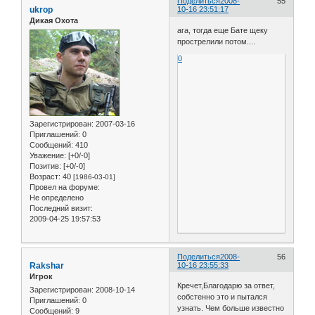
Поделиться
2008-
55
ukrop
10-16 23:51:17
Дикая Охота
ага, тогда еще Бате щеку
прострелили потом....
0
Зарегистрирован
: 2007-03-16
Приглашений:
0
Сообщений:
410
Уважение:
[+0/-0]
Позитив:
[+0/-0]
Возраст:
40
[1986-03-01]
Провел на форуме:
Не определено
Последний визит:
2009-04-25 19:57:53
Поделиться
2008-
56
Rakshar
10-16 23:55:33
Игрок
Кречет,Благодарю за ответ,
Зарегистрирован
: 2008-10-14
собстенно это и пытался
Приглашений:
0
узнать. Чем больше известно
Сообщений:
9