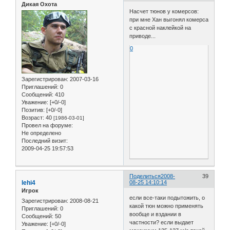
Дикая Охота
Насчет тюнов у комерсов:
при мне Хан выгонял комерса
с красной наклейкой на
приводе...
0
Зарегистрирован
: 2007-03-16
Приглашений:
0
Сообщений:
410
Уважение:
[+0/-0]
Позитив:
[+0/-0]
Возраст:
40
[1986-03-01]
Провел на форуме:
Не определено
Последний визит:
2009-04-25 19:57:53
Поделиться
2008-
39
lehi4
08-25 14:10:14
Игрок
если все-таки подытожить, о
Зарегистрирован
: 2008-08-21
какой тюн можно применять
Приглашений:
0
вообще и вздании в
Сообщений:
50
частности? если выдает
Уважение:
[+0/-0]